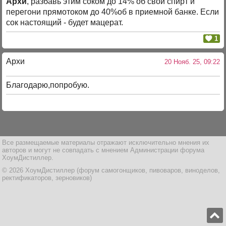
Архи
, разбавь этим соком до 14% об свой спирт и
перегони прямотоком до 40%об в приемной банке. Если
сок настоящий - будет мацерат.
1
Архи
20 Нояб. 25, 09:22
Благодарю,попробую.
Все размещаемые материалы отражают исключительно мнения их
авторов и могут не совпадать с мнением Администрации форума
ХоумДистиллер.
© 2026 ХоумДистиллер (форум самогонщиков, пивоваров, виноделов,
ректификаторов, зерновиков)