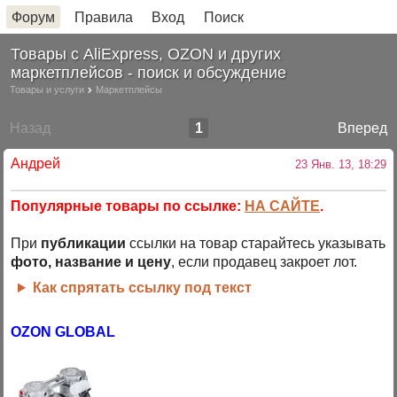
Форум
Правила
Вход
Поиск
Товары с AliExpress, OZON и других
маркетплейсов - поиск и обсуждение
Товары и услуги
Маркетплейсы
Назад
1
Вперед
Андрей
23 Янв. 13, 18:29
Популярные товары по ссылке:
НА САЙТЕ
.
При
публикации
ссылки на товар старайтесь указывать
фото, название и цену
, если продавец закроет лот.
Как спрятать ссылку под текст
OZON GLOBAL