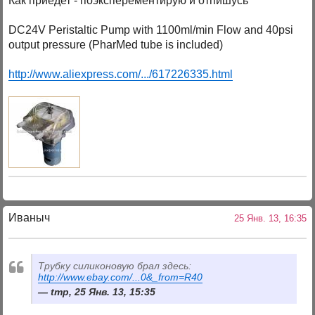
Как приедет - поэксперементирую и отпишусь
DC24V Peristaltic Pump with 1100ml/min Flow and 40psi
output pressure (PharMed tube is included)
http://www.aliexpress.com/.../617226335.html
Иваныч
25 Янв. 13, 16:35
Трубку силиконовую брал здесь:
http://www.ebay.com/...0&_from=R40
tmp, 25 Янв. 13, 15:35