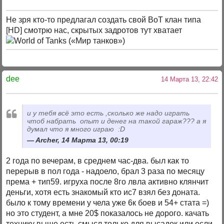
Не зря кто-то предлагал создать свой ВоТ клан типа
[HD] смотрю нас, скрытых задротов тут хватает
dee
14 Марта 13, 22:42
и у тебя всё это есть
,сколько же надо играть
чтоб набрать опыт и денег на такой гараж??? а я
думал что я много играю :D
Archer, 14 Марта 13, 00:19
2 года по вечерам, в среднем час-два. был как то
перерыв в пол года - надоело, брал 3 раза по месяцу
према + тип59. игруха после 8го лвла активно клянчит
деньги, хотя есть знакомый кто ис7 взял без доната.
было к тому времени у чела уже 6к боев и 54+ стата =)
но это студент, а мне 20$ показалось не дорого. качать
технику выше есть смысл только для высадок или если