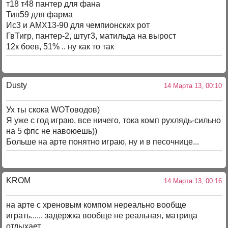
т18 т48 пантер для фана
Тип59 для фарма
Ис3 и АМХ13-90 для чемпионских рот
ГвТигр, пантер-2, штуг3, матильда на вырост
12к боев, 51% .. ну как то так
Dusty
14 Марта 13, 00:10
Ух ты скока WOTоводов)
Я уже с год играю, все ничего, тока комп рухлядь-сильно
на 5 фпс не навоюешь))
Больше на арте понятно играю, ну и в песочнице...
KROM
14 Марта 13, 00:16
на арте с хреновым компом нереально вообще
играть...... задержка вообще не реальная, матрица
отдыхает......