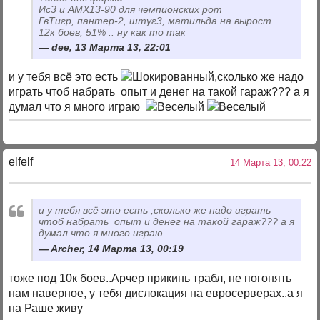
Ис3 и АМХ13-90 для чемпионских рот
ГвТигр, пантер-2, штуг3, матильда на вырост
12к боев, 51% .. ну как то так
dee, 13 Марта 13, 22:01
и у тебя всё это есть
,сколько же надо
играть чтоб набрать опыт и денег на такой гараж??? а я
думал что я много играю
elfelf
14 Марта 13, 00:22
и у тебя всё это есть
,сколько же надо играть
чтоб набрать опыт и денег на такой гараж??? а я
думал что я много играю
Archer, 14 Марта 13, 00:19
тоже под 10к боев..Арчер прикинь трабл, не погонять
нам наверное, у тебя дислокация на евросерверах..а я
на Раше живу