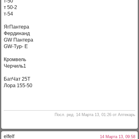
т-50
т 50-2
т-54
ЯгПантера
Фердинанд
GW Пантера
GW-Typ- E
Кромвель
Черчиль1
БатЧат 25Т
Лора 155-50
Посл. ред. 14 Марта 13, 01:26 от Аптекарь
elfelf
14 Марта 13, 09:58