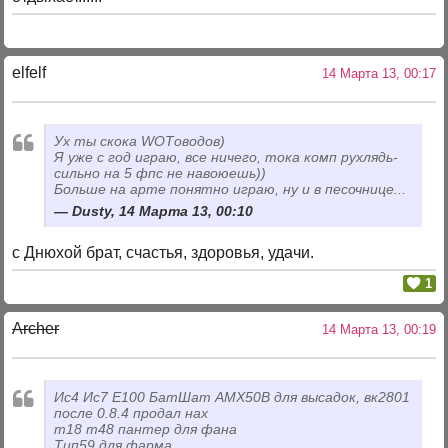
elfelf
14 Марта 13, 00:17
Ух ты скока WOTоводов)
Я уже с год играю, все ничего, тока комп рухлядь-
сильно на 5 фпс не навоюешь))
Больше на арте понятно играю, ну и в песочнице...
Dusty, 14 Марта 13, 00:10
с Днюхой брат, счастья, здоровья, удачи.
1
Archer
14 Марта 13, 00:19
Ис4 Ис7 Е100 БатШат АМХ50В для высадок, вк2801
после 0.8.4 продал нах
т18 т48 пантер для фана
Тип59 для фарма