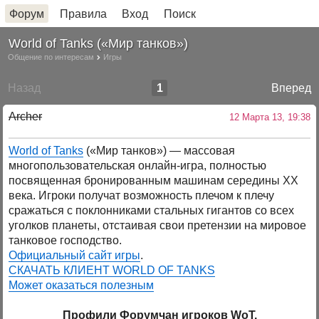
Форум
Правила
Вход
Поиск
World of Tanks («Мир танков»)
Общение по интересам
Игры
Назад
1
Вперед
Archer
12 Марта 13, 19:38
World of Tanks
(«Мир танков») — массовая
многопользовательская онлайн-игра, полностью
посвященная бронированным машинам середины XX
века. Игроки получат возможность плечом к плечу
сражаться с поклонниками стальных гигантов со всех
уголков планеты, отстаивая свои претензии на мировое
танковое господство.
Официальный сайт игры
.
СКАЧАТЬ КЛИЕНТ WORLD OF TANKS
Может оказаться полезным
Профили Форумчан игроков WoT.