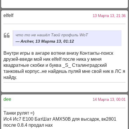
elfelf
13 Марта 13, 21:36
что то не нашёл Твой профиль WoT
Archer, 13 Марта 13, 01:12
Внутри игры в ангаре воткни внизу Контакты-поиск
друзей-введи мой ник elfelf после ника у меня
квадратные скобки и буква _S_ Сталинградский
танковый корпус..не найдешь пуляй мне свой ник в ЛС я
найду.
dee
14 Марта 13, 00:01
Танки рулят =)
Ис4 Ис7 Е100 БатШат АМХ50В для высадок, вк2801
после 0.8.4 продал нах