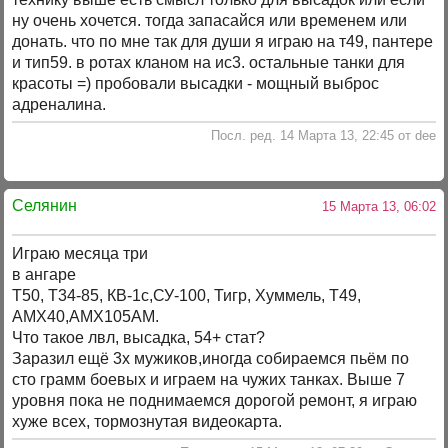
ну очень хочется. тогда запасайся или временем или
донать. что по мне так для души я играю на т49, пантере
и тип59. в ротах кланом на ис3. остальные танки для
красоты =) пробовали высадки - мощный выброс
адреналина.
Посл. ред. 14 Марта 13, 22:45 от dee
Селянин
15 Марта 13, 06:02
Играю месяца три
в ангаре
Т50, Т34-85, КВ-1с,СУ-100, Тигр, Хуммель, Т49,
АМХ40,АМХ105АМ.
Что такое лвл, высадка, 54+ стат?
Заразил ещё 3х мужиков,иногда собираемся пьём по
сто грамм боевых и играем на чужих танках. Выше 7
уровня пока не поднимаемся дорогой ремонт, я играю
хуже всех, тормознутая видеокарта.