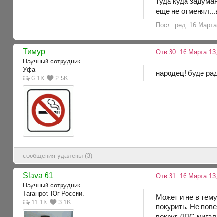
туда куда задуман
еще не отменял..
Посл. ред. 16 Марта 1
Тимур
Отв.30
16 Марта 13,
Научный сотрудник
Уфа
народец! буде рад
6.1K
2.5K
сообщения удалены (3)
Slava 61
Отв.31
16 Марта 13,
Научный сотрудник
Таганрог. Юг России.
Может и не в тему
11.1K
3.1K
покурить. Не пове
вокруг ДПС мигалк