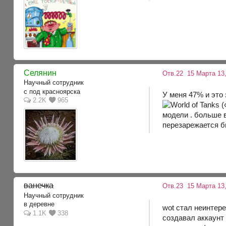
Селянин
Отв.22
15 Марта 13,
Научный сотрудник
с под красноярска
У меня 47% и это 
2.2K
965
модели . больше 
перезарежается б
ванечка
Отв.23
15 Марта 13,
Научный сотрудник
в деревне
wot стал неинтере
1.1K
338
создавал аккаунт