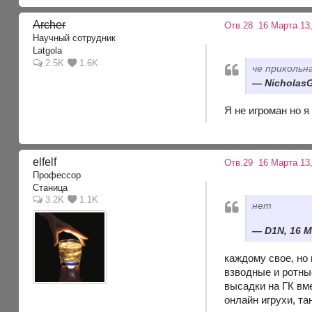
Archer
Отв.28
16 Марта 13,
Научный сотрудник
Latgola
2.5K
1.6K
че прикольн
NicholasG
Я не игроман но я
elfelf
Отв.29
16 Марта 13,
Профессор
Станица
3.2K
1.1K
нет
D1N, 16 М
каждому свое, но 
взводные и ротные
высадки на ГК вме
онлайн игрухи, т