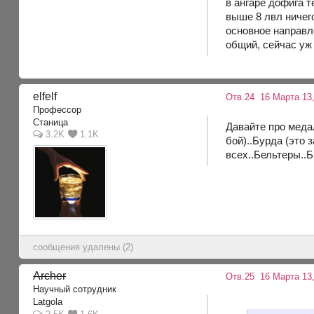
в ангаре дофига т
выше 8 лвл ничего
основное направл
общий, сейчас уж 
elfelf
Отв.24
16 Марта 13,
Профессор
Станица
Давайте про медал
3.2K
1.1K
бой)..Бурда (это 
всех..Бельтеры..Б
сообщения удалены (2)
Archer
Отв.25
16 Марта 13,
Научный сотрудник
Latgola