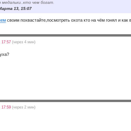
 медальки..кто чем богат.
6 Марта 13, 15:07
лем
своим похвастайте,посмотреть охота кто на чём гонял и как
 17:57
(через 4 мин)
руха?
 17:59
(через 2 мин)