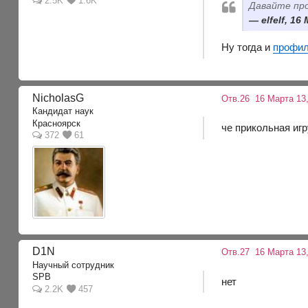
2.5K
1.6K
Давайте про
elfelf, 1
Ну тогда и
профи
NicholasG
Отв.26
16 Марта 13,
Кандидат наук
Красноярск
че прикольная иг
372
61
D1N
Отв.27
16 Марта 13,
Научный сотрудник
SPB
нет
2.2K
457