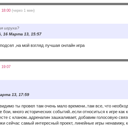
 18:00
(через 1 мин)
ая игруха?
, 16 Марта 13, 15:57
 подсел ,на мой взгляд лучшая онлайн игра
 19:07
арта 13, 17:59
видимо ты провел там очень мало времени..там все, что необход
 бои, много исторических событий..если относиться к игре как к
сте с кланом..адреналин зашкаливает, добавим голосовую связь.
анки сейчас самый интересный проект, линейные игры ненавижу, 