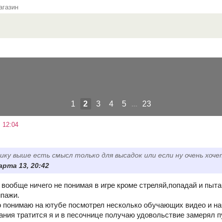
газин
1
2
3
4
5
...
23
 12:04
ику выше есть смысл только для высадок или если ну очень хоч
арта 13, 20:42
 вообще ничего не понимая в игре кроме стреляй,попадай и пыт
ипажи.
то понимаю на ютубе посмотрел несколько обучающих видео и на
ания тратится я и в песочнице получаю удовольствие замерял п