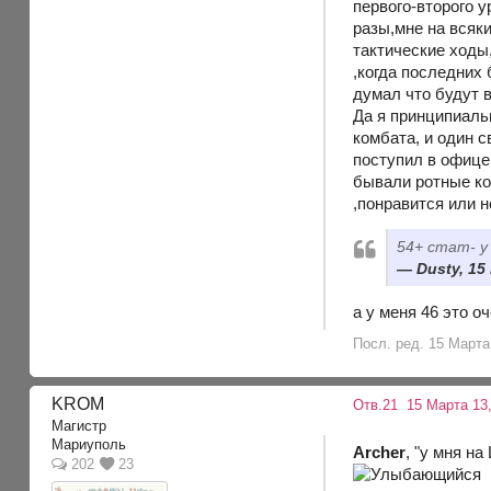
первого-второго у
разы,мне на всяки
тактические ходы,
,когда последних 
думал что будут в
Да я принципиаль
комбата, и один 
поступил в офицер
бывали ротные ко
,понравится или н
54+ стат- у
Dusty, 15
а у меня 46 это о
Посл. ред. 15 Марта 
KROM
Отв.21
15 Марта 13,
Магистр
Мариуполь
Archer
, "у мня на
202
23