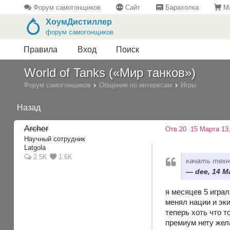
Форум самогонщиков
Сайт
Барахолка
Ма
ХоумДистиллер
форум самогонщиков
Правила
Вход
Поиск
World of Tanks («Мир танков»)
Форум самогонщиков
Общение по интересам
Игры
Назад
Archer
Отв.20
15 Марта 13,
Научный сотрудник
Latgola
2.5K
1.6K
качать техн
dee, 14 М
я месяцев 5 играл
менял нации и эк
теперь хоть что 
премиум нету жел