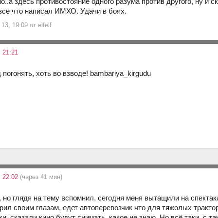
о..а здесь противостояние одного разума против другого, ну и 
.все что написал ИМХО. Удачи в боях.
3, 19:09 от elfelf
 21:21
 погонять, хоть во взводе! bambariya_kirgudu
 22:02
(через 41 мин)
, но глядя на тему вспомнил, сегодня меня вытащили на спектак
рил своим глазам, едет автоперевозчик что для тяжолых тракторо
и, сказали кино будут снимать, какое не знаю. Но всё таки, с та