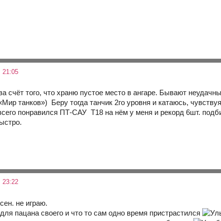
 21:05
за счёт того, что храню пустое место в ангаре. Бывают неудачн
Беру тогда танчик 2го уровня и катаюсь, чувству
всего понравился ПТ-САУ Т18 на нём у меня и рекорд 6шт. подб
ыстро.
 23:22
сен. не играю.
 для пацана своего и что то сам одно время пристрастился