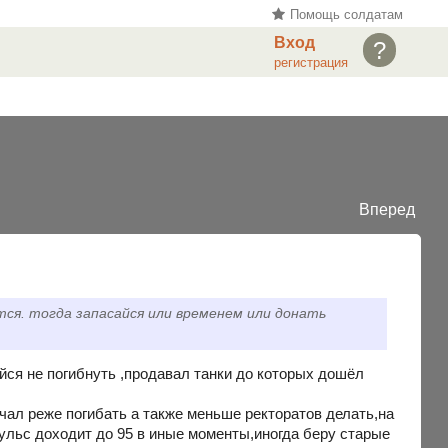
Помощь солдатам
Вход
?
регистрация
Вперед
ется. тогда запасайся или временем или донать
айся не погибнуть ,продавал танки до которых дошёл
чал реже погибать а также меньше ректоратов делать,на
ульс доходит до 95 в иные моменты,иногда беру старые