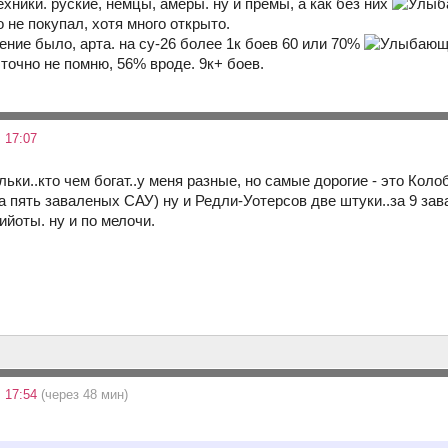
ехники. руские, немцы, амеры. ну и премы, а как без них
 не покупал, хотя много открыто.
ение было, арта. на су-26 более 1к боев 60 или 70%
точно не помню, 56% вроде. 9к+ боев.
 17:07
ьки..кто чем богат..у меня разные, но самые дорогие - это Коло
за пять заваленых САУ) ну и Редли-Уотерсов две штуки..за 9 зав
ийоты. ну и по мелочи.
 17:54
(через 48 мин)