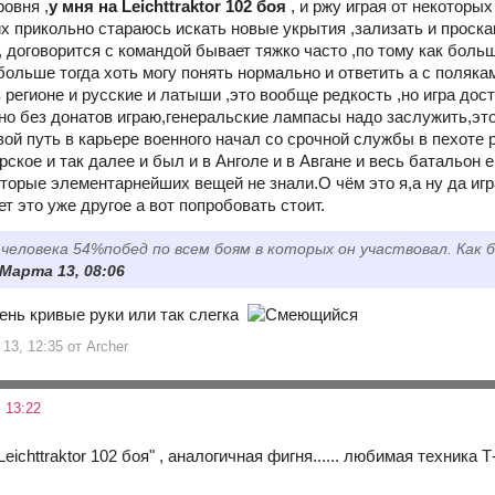
ровня ,
у мня на Leichttraktor 102 боя
, и ржу играя от некоторы
х прикольно стараюсь искать новые укрытия ,зализать и проска
 договорится с командой бывает тяжко часто ,по тому как боль
больше тогда хоть могу понять нормально и ответить а с поляка
 регионе и русские и латыши ,это вообще редкость ,но игра до
но без донатов играю,генеральские лампасы надо заслужить,это
свой путь в карьере военного начал со срочной службы в пехот
ское и так далее и был и в Анголе и в Авгане и весь батальон е
торые элементарнейших вещей не знали.О чём это я,а ну да иг
ет это уже другое а вот попробовать стоит.
 человека 54%побед по всем боям в которых он участвовал. Как 
 Марта 13, 08:06
чень кривые руки или так слегка
13, 12:35 от Archer
 13:22
 Leichttraktor 102 боя" , аналогичная фигня...... любимая техник