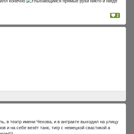
скилл конечно
прямые руки никто и нигде
2
ль, в театр имени Чехова, и в антракте выходил на улицу
в и на себе везёт танк, тигр с немецкой свастикой а
нком)))