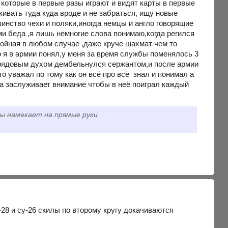
х которые в первые разы играют и видят карты в первые
кивать туда куда вроде и не забраться, ищу новые
шинство чехи и поляки,иногда немцы и англо говорящие
ми беда ,я лишь немногие слова понимаю,когда регился
стойная в любом случае ,даже круче шахмат чем то
 я в армии понял,у меня за время службы поменялось 3
е рядовым духом дембельнулся сержантом,и после армии
го уважал по тому как он всё про всё знал и понимал а
ра заслуживает внимание чтобы в неё поиграл каждый
бы намекает на прямые руки
а Т-28 и су-26 скилы по второму кругу докачиваются