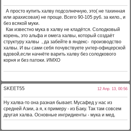
А просто купить халву подсолнечную, это( не тахинная
или арахисовая) не проще. Всего 90-105 руб. за кило., и
без всякой муки.
Как известно мука в халву не кладётся. Солодковый
корень, это альфа и омега халвы, который создаёт
структуру халвы , да забейте в яндекс- производство
халвы. И вы сами себя почувствуете унтер-офицерской
вдовой,если начнёте варить халву без солодкового
корня и без патоки. ИМХО
SKEET55
12 Апр. 13, 00:56
Ну халва-то она разная бывает. Мусафед у нас из
средней Азии, а я, к примеру - из Баку. Так там совсем
другая халва. Основные ингридиенты - мука и мед.