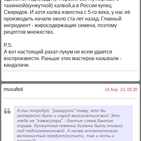
тахинной(кунжутной) халвой,а в России купец
Свиридов. И хотя халва известна с 5-го века, у нас её
производить начали около ста лет назад. Главный
ингридиент - жиросодержащие семена, поэтому
рецептов множество.
P.S.
А вот настоящий рахат-лукум не всем удается
воспроизвести. Раньше этих мастеров называли -
кандалачи.
musafed
14 Апр. 13, 03:20
А ты попробуй, "разкрути" тему, что бы
интересно было и народ высказаться мог! Это
тебе не "камасутра" - бантик слева,бантик
справа. Кунжутная семечка должна быть только
под подсолнечниковой. А халва исключительно
волокнистый продукт(кстати, так и есть и
почему?).