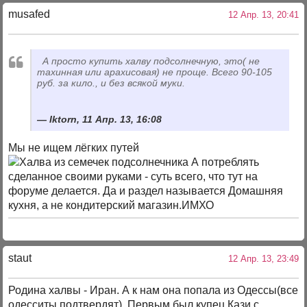
musafed
12 Апр. 13, 20:41
А просто купить халву подсолнечную, это( не
тахинная или арахисовая) не проще. Всего 90-105
руб. за кило., и без всякой муки.
Iktorn, 11 Апр. 13, 16:08
Мы не ищем лёгких путей
А потреблять
сделанное своими руками - суть всего, что тут на
форуме делается. Да и раздел называется Домашняя
кухня, а не кондитерский магазин.ИМХО
staut
12 Апр. 13, 23:49
Родина халвы - Иран. А к нам она попала из Одессы(все
одесситы подтвердят). Первым был купец Кази с