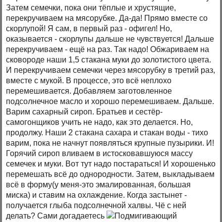
Затем семечки, пока они тёплые и хрустящие,
перекручиваем на мясорубке. Да-да! Прямо вместе со
скорлупой! Я сам, в первый раз - офигел! Но,
оказывается - скорлупы дальше не чувствуется! Дальше
перекручиваем - ещё на раз. Так надо! Обжариваем на
сковороде наши 1,5 стакана муки до золотистого цвета.
И перекручиваем семечки через мясорубку в третий раз,
вместе с мукой. В процессе, это всё неплохо
перемешивается. Добавляем заготовленное
подсолнечное масло и хорошо перемешиваем. Дальше.
Варим сахарный сироп. Братьев и сестёр-
самогонщиков учить не надо, как это делается. Но,
продолжу. Наши 2 стакана сахара и стакан воды - тихо
варим, пока не начнут появляться крупные пузырики. И!
Горячий сироп вливаем в истосковавшуюся массу
семечек и муки. Вот тут надо постараться! И хорошенько
перемешать всё до однородности. Затем, выкладываем
всё в форму(у меня-это эмалированная, большая
миска) и ставим на охлаждение. Когда застынет -
получается глыба подсолнечной халвы. Чё с ней
делать? Сами догадаетесь