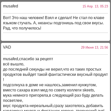
musafed
15 Апр. 13, 05:23
Вот! Это наш человек! Взял и сделал! Не стал по клаве
языком стучать. А, нюансы подгонишь под свои вкусы.
Рад, что получилось!
VAD
29 Июня 13, 21:56
musafed,спасибо за рецепт
всё вышло,
до последней секунды не верил,что из таких простых
продуктов выйдет такой фантастически вкусный продукт
!
подсолнуха в доме не нашлось,заменил кунжутом,
вместо сахара взял мед по совету коллеги skeets,
мука немного пригорела,в следующий раз буду делать
посветлее,
вкус продукта-нереальный,сразу захотелось добавить
кардамона,молотых фисташек-короче -творческий зуд!