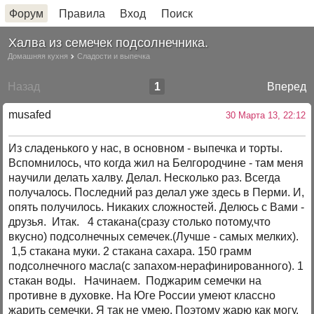
Форум
Правила
Вход
Поиск
Халва из семечек подсолнечника.
Домашняя кухня
Сладости и выпечка
Назад
1
Вперед
musafed
30 Марта 13, 22:12
Из сладенького у нас, в основном - выпечка и торты.
Вспомнилось, что когда жил на Белгородчине - там меня
научили делать халву. Делал. Несколько раз. Всегда
получалось. Последний раз делал уже здесь в Перми. И,
опять получилось. Никаких сложностей. Делюсь с Вами -
друзья. Итак. 4 стакана(сразу столько потому,что
вкусно) подсолнечных семечек.(Лучше - самых мелких).
1,5 стакана муки. 2 стакана сахара. 150 грамм
подсолнечного масла(с запахом-нерафинированного). 1
стакан воды. Начинаем. Поджарим семечки на
противне в духовке. На Юге России умеют классно
жарить семечки. Я так не умею. Поэтому жарю как могу.