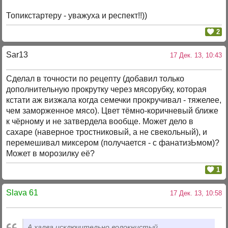
Топикстартеру - уважуха и респект!!))
2
Sar13
17 Дек. 13, 10:43
Сделал в точности по рецепту (добавил только
дополнительную прокрутку через мясорубку, которая
кстати аж визжала когда семечки прокручивал - тяжелее,
чем заморженное мясо). Цвет тёмно-коричневый ближе
к чёрному и не затвердела вообще. Может дело в
сахаре (наверное тростниковый, а не свекольный), и
перемешивал миксером (получается - с фанатизЬмом)?
Может в морозилку её?
1
Slava 61
17 Дек. 13, 10:58
А халва исключительно волокнистый