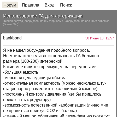
Форум
Правила
Вход
Поиск
Использование ГА для лагеризации
Пивная посуда, оборудование и материалы
Оборудование больших объёмов
(более 50л)
bankbond
30 Июня 13, 12:57
Я не нашел обсуждения подобного вопроса.
Но мне кажется мысль использовать ГА большого
размера (100-200) интересной.
Какие мне видятся преимущества перед кегами:
-большая емкость
-меньшая цена единицы объема
-относительная компактность (можно несколько штук
стационарно разместить в холодильной камере)
-постоянный контроль давления (кег бы пришлось
подключать к редуктору)
-возможность естественной карбонизации (лично мне
не нравиться привкус СО2 из балона)
-сменный мешок, облегчающий дезинфекцию (хотя тут