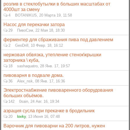
розлив в стеклобутылки в больших масштабах от
4000шт за смену
4
BOTANIKUS
,
20 Марта 19, 11:58
Насос для перекачки затора
29
ПивоСэм
,
22 Мая 18, 18:30
ферментер для сбраживания пива под давлением
2
GeoDrill
,
10 Февр. 18, 16:12
нержовая обвязка, утепление стенок\крышки
заторника \ куба,
18
sashaquatro
,
28 Янв. 17, 19:57
пивоварня в подвале дома.
36
Alex_nsk
,
08 Янв. 17, 16:36
Электростнабжение пивоваренного оборудования
больших объёмов.
142
0sain
,
24 Авг. 16, 19:34
аэрация сусла при прекачке в бродильник
20
lovky
,
13 Июня 16, 07:48
Варочник для пивоварни на 200 литров, нужен