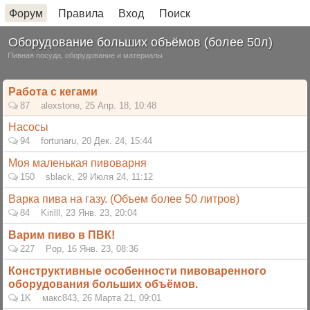
Форум
Правила
Вход
Поиск
Оборудование больших объёмов (более 50л)
Пивная посуда, оборудование и материалы
Работа с кегами
87
alexstone
,
25 Апр. 18, 10:48
Насосы
94
fortunaru
,
20 Дек. 24, 15:44
Моя маленькая пивоварня
150
sblack
,
29 Июля 24, 11:12
Варка пива на газу. (Объем более 50 литров)
84
Kirilll
,
23 Янв. 23, 20:04
Варим пиво в ПВК!
227
Pop
,
16 Янв. 23, 08:36
Конструктивные особенности пивоваренного
оборудования больших объёмов.
1K
макс843
,
26 Марта 21, 09:01