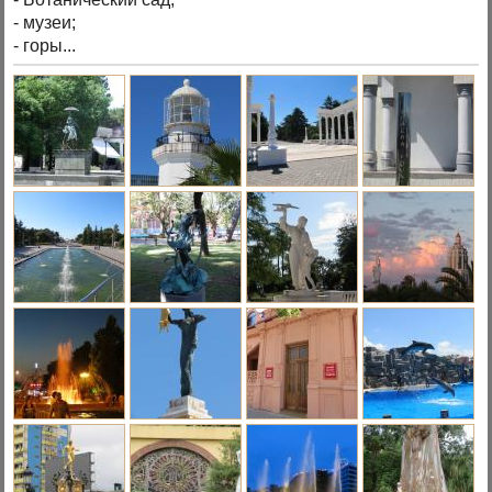
- музеи;
- горы...