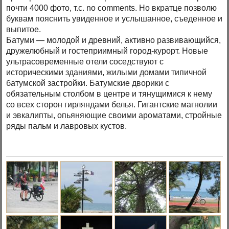
почти 4000 фото, т.с. no comments. Но вкратце позволю
буквам пояснить увиденное и услышанное, съеденное и
выпитое.
Батуми — молодой и древний, активно развивающийся,
дружелюбный и гостеприимный город-курорт. Новые
ультрасовременные отели соседствуют с
историческими зданиями, жилыми домами типичной
батумской застройки. Батумские дворики с
обязательным столбом в центре и тянущимися к нему
со всех сторон гирляндами белья. Гигантские магнолии
и эвкалипты, опьяняющие своими ароматами, стройные
ряды пальм и лавровых кустов.