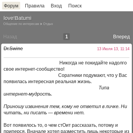
Форум
Правила
Вход
Поиск
love!Batumi
Общение по интересам
Отдых
Назад
1
Вперед
Dr.Swine
13 Июля 13, 11:14
Никогда не покидайте надолго
свое интернет-сообщество!
Соратники подумают, что у Вас
появилась интересная реальная жизнь.
Типа
интернет-мудрость.
Приношу извинения тем, кому не ответил в личке. Ни
читать, ни писать — времени нет.
Вот появилось то, о чем стОит рассказать, потому и
приперся. Вначале хотел разместить лишь некоторые из