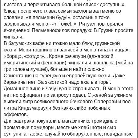
листала и перечитывала большой список доступных
блюд, после чего глава семьи захлопывал меню со
словами: «я пельмени буду!», остальные тоже
захлопывали меню - «я тоже!..». Ритуал повторялся
ежедневно! Пельменофилов порадую: В Грузии просите
хинкали.
В батумских кафе ничтожно мало блюд грузинской
кухни! Меня тошнило от записей в меню типа «пицца»,
«борщ», «хотдог»... Кроме хачапури (аджарский,
имеритинский и феновани), хинкали и шашлыка (мой на
три головы лучше!), больше и найти сложно.
Ориентация на турецкую и европейскую кухни. Даже
баранины нет! За экзотикой надо ехать в горы.
Домашнее вино и чачу нужно спрашивать. В меню этого
нет, но официант по запросу подаст. С женой за ужином
выпили литр великолепного бочкового Саперави и пол-
литра Киндзмараули без каких-либо побочных
эффектов.
Для завтрака покупали в магазинчике громадные
ароматные помидоры, местные хлеб шоти и сыр
сулгуни, а так же, случайно обнаруженные, невиданные