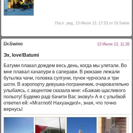
Посл. ред. 13 Июля 13, 17:53 от Dr.Swine
Dr.Swine
13 Июля 13, 11:26
Эх, love!Batumi
Батуми плакал дождем весь день, когда мы улетали. Во
мне плавал хачапури в саперави. В рюкзаке лежали
бутылка чачи, головка сулгуни, пучок чурчхэла и три
шоти. В аэропорту девушка-пограничкик, очаровательно
улыбаясь, с акцентом сказала мне: «Бажаю щасливого
польоту! Будемо раді бачити Вас знову!» А я с улыбкой
ответил ей: «Мгатлоб! Нахуандиз!», зная, что точно
вернусь!