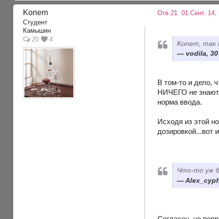
Konem
Отв.21
01 Сент. 14, 
Студент
Камышин
20
4
Konem, так 
vodila, 30
В том-то и дело, 
НИЧЕГО не знают. 
норма ввода.
Исходя из этой но
дозировкой...вот 
Что-то уж б
Alex_cyph
Согласен, но попр