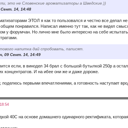
ли, это не Словенские ароматизаторы а Шведские.))
9 Сент. 14, 14:48
матизаторами ЭТОЛ я как то пользовался и честно все делал н
 общем понравился. Написал именно тут так, как не видел смыс
ом у форумчан. Но лично мне было интересно на себе испытать 
нтратами.
отового напитка дай спробовать, паписят.
 09 Сент. 14, 14:49
ится если, в винодел 34 брал с большой бутылкой 250р а остал
х концентратов. И на ибее они же и даже дороже.
 поделюсь первыми впечатлениями, а готовность наступает врод
18:54
дкой 40С на основе домашнего одинарного ректификата, которая