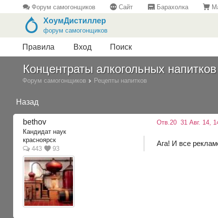
Форум самогонщиков
Сайт
Барахолка
Ма
ХоумДистиллер
форум самогонщиков
Правила
Вход
Поиск
Концентраты алкогольных напитков
Форум самогонщиков
Рецепты напитков
Назад
bethov
Отв.20
31 Авг. 14, 1
Кандидат наук
красноярск
Ага! И все рекла
443
93