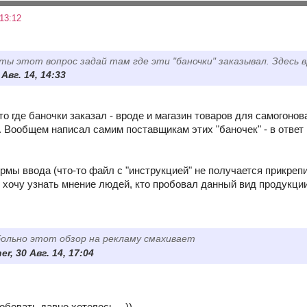
13:12
ты этот вопрос задай там где эти "баночки" заказывал. Здесь в
 Авг. 14, 14:33
что где баночки заказал - вроде и магазин товаров для самогоно
Вообщем написал самим поставщикам этих "баночек" - в ответ н
рмы ввода (что-то файл с "инструкцией" не получается прикреп
и хочу узнать мнение людей, кто пробовал данный вид продукции 
ольно этот обзор на рекламу смахивает
er, 30 Авг. 14, 17:04
обовать давно хотелось... ))