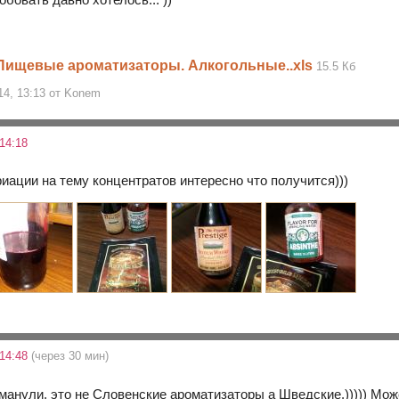
 Пищевые ароматизаторы. Алкогольные..xls
15.5 Кб
14, 13:13 от Konem
14:18
иации на тему концентратов интересно что получится)))
 14:48
(через 30 мин)
бманули, это не Словенские ароматизаторы а Шведские.))))) Мож