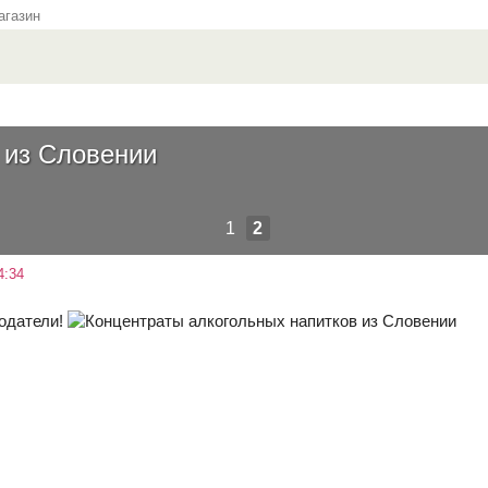
газин
 из Словении
1
2
4:34
модатели!