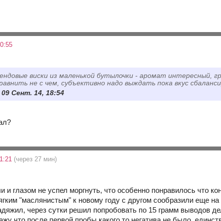
0:55
ендовые виски из маленькой бутылочки - аромат интересный, г
равнить не с чем, субъективно надо выждать пока вкус сбаланс
 09 Сент. 14, 18:54
ал?
11:21
(через 27 мин)
ли и глазом не успел моргнуть, что особенно понравилось что к
ягким "маслянистым" к новому году с другом сообразили еще на
адяжил, через сутки решил попробовать по 15 грамм выводов дел
ажу что после первой пробы какого то негатива не было, единс