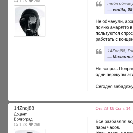
1.2K
268
тебя обману
vodila, 0
Не обманули, аро
помню амаретто в
пользуются спрос
работать с конце
14Znoj88, Г
Михаилыч,
Не вопрос. Понрав
одни перекупы эти
Сегодня забадяжу,
14Znoj88
Отв.28
09 Сент. 14, 
Доцент
Волгоград
Все разбавлял во
1.2K
268
пары часов.