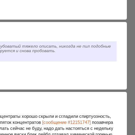
рубоватый тяжело описать, никогда не пил подобные
ируется и снова пробовать.
онцентраты хорошо скрыли и сгладили спиртуозность,
 пяток концентратов
[сообщение #12151747]
позавчера
ать сейчас не буду, надо дать настояться с недельку
твенное виски блек лейбл отдавал химической горечью