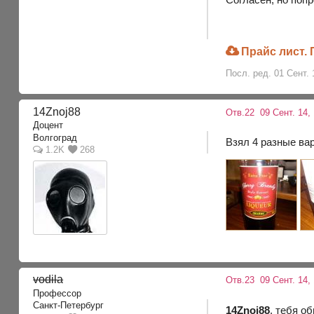
Прайс лист.
Посл. ред. 01 Сент. 
14Znoj88
Отв.22
09 Сент. 14, 
Доцент
Волгоград
Взял 4 разные вар
1.2K
268
vodila
Отв.23
09 Сент. 14,
Профессор
Санкт-Петербург
14Znoj88
, тебя о