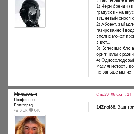
Итак, первые впе
1) Чери бренди (в
градусов - на вк
вишневый сироп с
2) Абсент, забадя
газированной водо
вполне может прок
знает...
3) Копченые блен
оригиналы сравни
4) Односолодовый
маслянистость во 
но раньше мы их 
Михаилыч
Отв.29
09 Сент. 14,
Профессор
Волгоград
14Znoj88
, Заинтр
3.1K
640