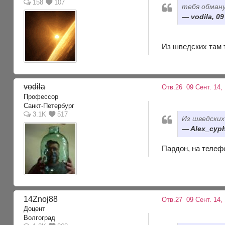
158
107
тебя обману
vodila, 0
Из шведских там 
vodila
Отв.26
09 Сент. 14, 
Профессор
Санкт-Петербург
3.1K
517
Из шведских
Alex_cyph
Пардон, на телефо
14Znoj88
Отв.27
09 Сент. 14, 
Доцент
Волгоград