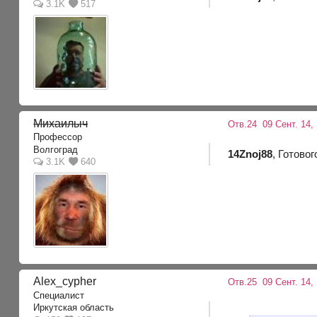
3.1K
517
Михаилыч
Отв.24
09 Сент. 14,
Профессор
Волгоград
14Znoj88
, Готово
3.1K
640
Alex_cypher
Отв.25
09 Сент. 14,
Специалист
Иркутская область