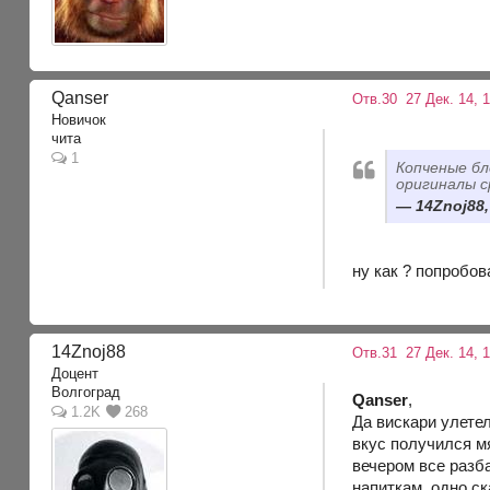
Qanser
Отв.30
27 Дек. 14, 1
Новичок
чита
1
Копченые бл
оригиналы с
14Znoj88,
ну как ? попробов
14Znoj88
Отв.31
27 Дек. 14, 
Доцент
Волгоград
Qanser
,
1.2K
268
Да вискари улете
вкус получился м
вечером все разб
напиткам, одно ск