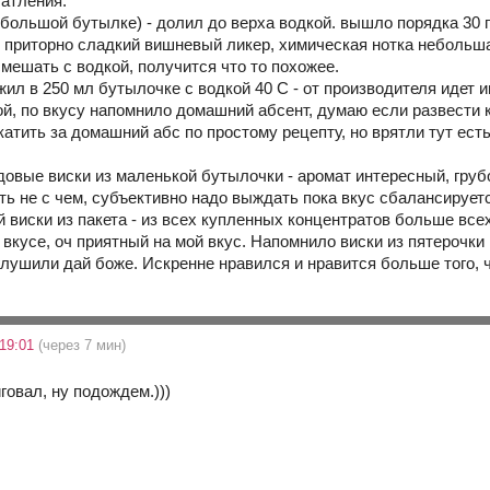
чатления:
 большой бутылке) - долил до верха водкой. вышло порядка 30 г
ус приторно сладкий вишневый ликер, химическая нотка небольша
мешать с водкой, получится что то похожее.
жил в 250 мл бутылочке с водкой 40 С - от производителя идет 
й, по вкусу напомнило домашний абсент, думаю если развести к
атить за домашний абс по простому рецепту, но врятли тут есть 
довые виски из маленькой бутылочки - аромат интересный, груб
ть не с чем, субъективно надо выждать пока вкус сбалансируетс
 виски из пакета - из всех купленных концентратов больше всех
вкусе, оч приятный на мой вкус. Напомнило виски из пятерочки К
глушили дай боже. Искренне нравился и нравится больше того, 
 19:01
(через 7 мин)
иговал, ну подождем.)))