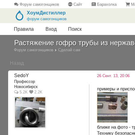
Форум самогонщиков
Сайт
Барахолка
Ма
ХоумДистиллер
форум самогонщиков
Правила
Вход
Поиск
Растяжение гофро трубы из нержав
Форум самогонщиков
Сделай сам
Назад
SedoY
26 Сент. 13, 20:06
Профессор
Новосибирск
примеры и приспо
5.2K
2.2K
ближе на фото - т
Технику безопасно