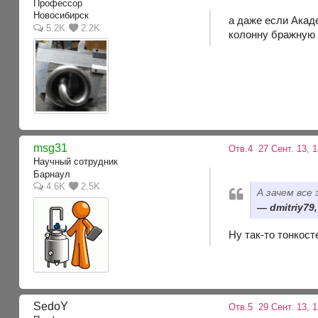
Профессор
Новосибирск
а даже если Акаде
5.2K
2.2K
колонну бражную
msg31
Отв.4
27 Сент. 13, 1
Научный сотрудник
Барнаул
4.6K
2.5K
А зачем все
dmitriy79
Ну так-то тонкост
SedoY
Отв.5
29 Сент. 13, 1