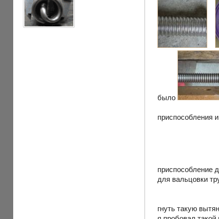
было
приспособления и 
приспособление 
для вальцовки тр
гнуть такую вытя
я пробовал такой