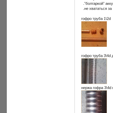
."болгаркой" акк
.не хвататься за 
гофро труба 1\2d
гофро труба 3\4d
нержа гофра 3\4d