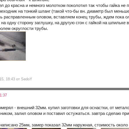
грел до красна и немного молотком поколотил так чтобы гайка н
ереходник на тонкий шланг (такой что-бы вн. диаметр был меньш
ь расправленным оловом, вставляем конец трубы, ждем пока ол
 на одну сторону заглушку, на другую сгон с гайкой на шпильке
ролем округлости трубы.
15, 18:43 от SedoY
1:37
мерял - внешний 32мм. купил заготовки для оснастки, от метал
ником, залил оловом и поставил остужаться. завтра сделаю при
написано 25мм, замер показал 32мм наружная, стоимость около 2