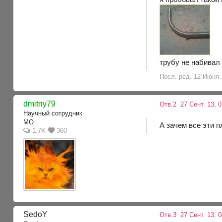
трубу не набивал 
Посл. ред. 12 Июня 
dmitriy79
Отв.2
27 Сент. 13, 0
Научный сотрудник
МО
А зачем все эти п
1.7K
360
SedoY
Отв.3
27 Сент. 13, 0