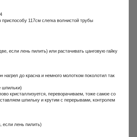
4
 в приспособу 117см слегка волнистой трубы
две, если лень пилить) или растачивать цанговую гайку
гон нагрел до красна и немного молотком поколотил так
е шпильки)
ово кристаллизуется, переворачиваем, тоже самое со
 вставляем шпильку и крутим с перерывами, контролем
, если лень пилить)