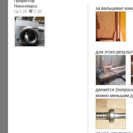
Профессор
Новосибирск
за вальцевал кон
5.2K
2.2K
для этого резуль
делается (попроси
можно меньшим д