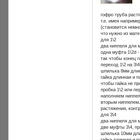
гофро труба раст
т.е. имея наприме
(становится немно
что нужно из мат
для 1\2
два ниппеля для 
одна муфта 1\2d -
так чтобы конец 
переход 1\2 на 3\
шпилька 8мм дли
гайка длинная и п
чтобы гайка не п
пробка 1\2 или п
наполняем ниппел
вторым ниппелем.
растяжения, конт
для 3\4
два ниппеля для 
две муфты 3\4, пр
шпилька 10мм дл
гайка длинная и 