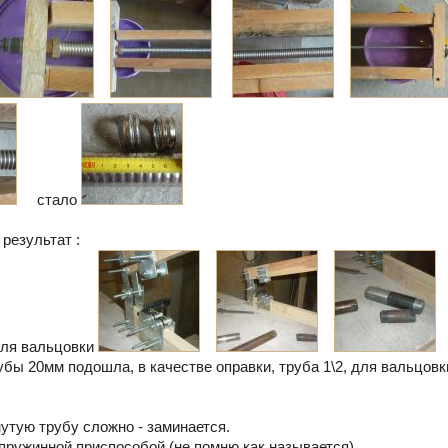
стало
результат :
для вальцовки
убы 20мм подошла, в качестве оправки, труба 1\2, для вальцовк
нутую трубу сложно - заминается.
 пружинной приспособой (не помню как называется)