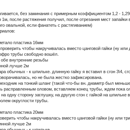
ягивается, без заминания с примерным коэффициентом 1,2 - 1,29
р 1м, после растяжения получил, после отрезания мест запайки
го овальной, если фанатеть с растягиванием)
ериалов:
метало пластика 16мм
 проверить чтобы накручивалась вместо цанговой гайки (ну или 
гофро трубы свободно вошёл.
4 обе внутренние резьбы
нной лучше 2м
ара обычных - к шпильке. длинную гайку я вставил в сгон 3\4, с
роворачивалась, но не была жестко зафиксирована.
ереходник на тонкий шланг (такой что-бы вн. диаметр был меньш
ь расправленным оловом, вставляем конец трубы, ждем пока ол
 на одну сторону заглушку, на другую сгон с гайкой на шпильке
ролем округлости трубы.
метало пластика 20мм
оверить чтобы накручивалась вместо цанговой гайки (ну или три
инной лучше 2м
пара обычных - к шпильке