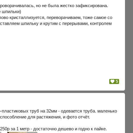
е проворачивалась, но не была жестко зафиксирована.
е шпильки)
ово кристаллизуется, переворачиваем, тоже самое со
 вставляем шпильку и крутим с перерывами, контролем
5
о-пластиковых труб на 32мм - одевается труба. маленько
способление для растяжения, и фото отчёт.
50р за 1 метр - достаточно дешево и годно к пайке.