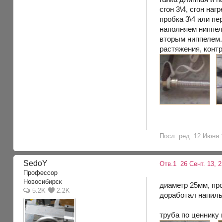
сгон 3\4, сгон на
пробка 3\4 или п
наполняем ниппел
вторым ниппелем.
растяжения, конт
Посл. ред. 12 Июня 
SedoY
Отв.1
26 Сент. 13, 2
Профессор
Новосибирск
диаметр 25мм, про
5.2K
2.2K
доработал напиль
труба по ценнику 