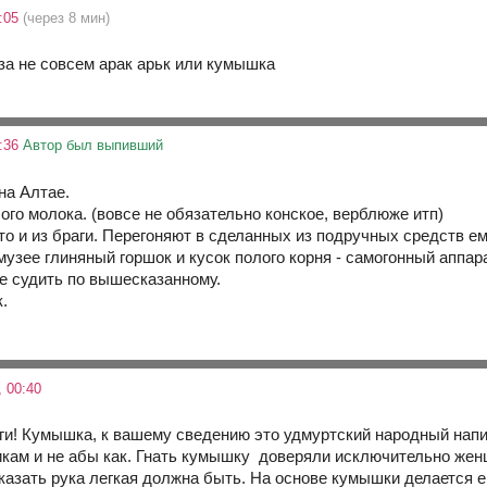
0:05
(через 8 мин)
за не совсем арак арьк или кумышка
2:36
Автор был выпивший
на Алтае.
ого молока. (вовсе не обязательно конское, верблюже итп)
то и из браги. Перегоняют в сделанных из подручных средств е
узее глиняный горшок и кусок полого корня - самогонный аппара
е судить по вышесказанному.
.
 00:40
и! Кумышка, к вашему сведению это удмуртский народный напит
икам и не абы как. Гнать кумышку доверяли исключительно женщи
сказать рука легкая должна быть. На основе кумышки делается 