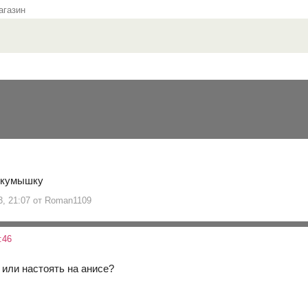
газин
ь кумышку
13, 21:07 от Roman1109
:46
 или настоять на анисе?