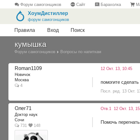
Форум самогонщиков
Сайт
Барахолка
Ма
ХоумДистиллер
форум самогонщиков
Правила
Вход
Поиск
кумышка
Форум самогонщиков
Вопросы по напиткам
Roman1109
12 Окт. 13, 10:45
Новичок
Москва
помогите сделат
4
Посл. ред. 13 Окт. 
Олег71
Отв.1
12 Окт. 13, 15
Доктор наук
Сочи
Помочь перегнать
731
148