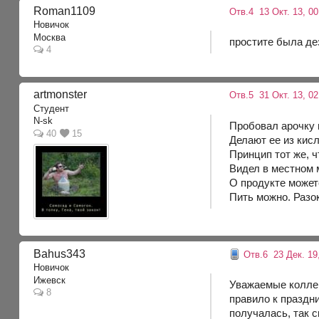
Roman1109
Отв.4
13 Окт. 13, 0
Новичок
Москва
простите была де
4
artmonster
Отв.5
31 Окт. 13, 0
Студент
N-sk
Пробовал арочку 
40
15
Делают ее из кисл
Принцип тот же, ч
Видел в местном м
О продукте может
Пить можно. Разок
Bahus343
Отв.6
23 Дек. 19,
Новичок
Ижевск
Уважаемые коллег
8
правило к праздн
получалась, так 