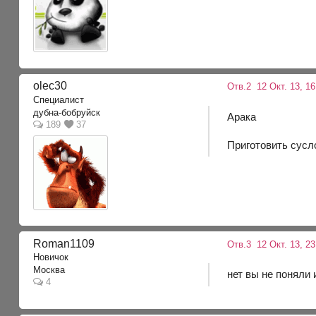
olec30
Отв.2
12 Окт. 13, 1
Специалист
дубна-бобруйск
Арака
189
37
Приготовить сусл
Roman1109
Отв.3
12 Окт. 13, 23
Новичок
Москва
нет вы не поняли 
4