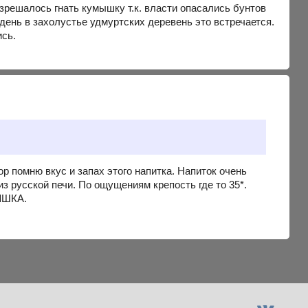
зрешалось гнать кумышку т.к. власти опасались бунтов
день в захолустье удмуртских деревень это встречается.
ись.
р помню вкус и запах этого напитка. Напиток очень
з русской печи. По ощущениям крепость где то 35*.
МЫШКА.