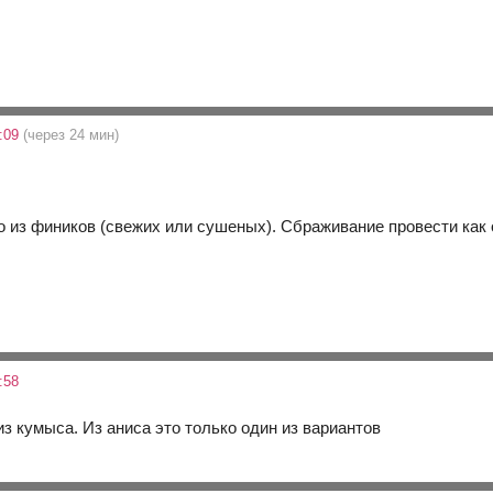
6:09
(через 24 мин)
о из фиников (свежих или сушеных). Сбраживание провести как
:58
из кумыса. Из аниса это только один из вариантов