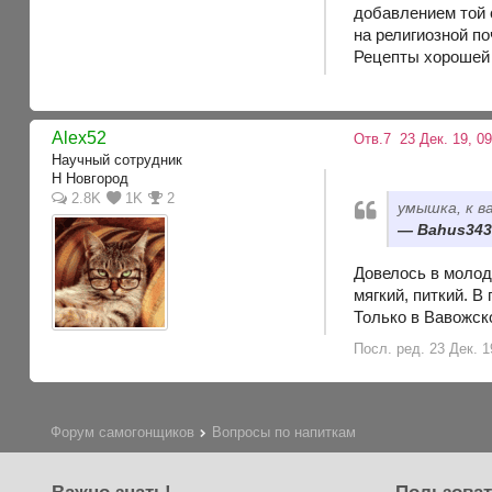
добавлением той 
на религиозной п
Рецепты хорошей 
Alex52
Отв.7
23 Дек. 19, 09
Научный сотрудник
Н Новгород
2.8K
1K
2
умышка, к 
Bahus343,
Довелось в молодо
мягкий, питкий. В
Только в Вавожск
Посл. ред. 23 Дек. 1
Форум самогонщиков
Вопросы по напиткам