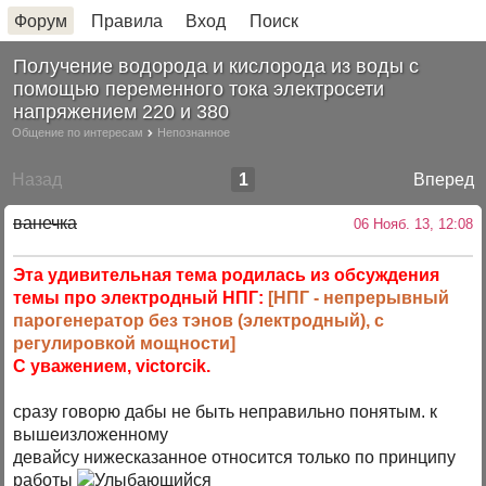
Форум
Правила
Вход
Поиск
Получение водорода и кислорода из воды с
помощью переменного тока электросети
напряжением 220 и 380
Общение по интересам
Непознанное
Назад
1
Вперед
ванечка
06 Нояб. 13, 12:08
Эта удивительная тема родилась из обсуждения
темы про электродный НПГ:
[НПГ - непрерывный
парогенератор без тэнов (электродный), с
регулировкой мощности]
С уважением, victorcik.
сразу говорю дабы не быть неправильно понятым. к
вышеизложенному
девайсу нижесказанное относится только по принципу
работы