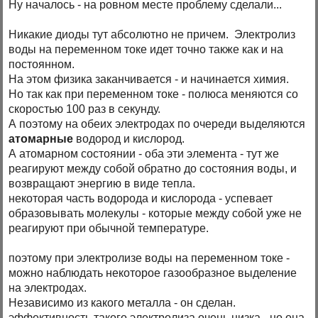
Ну началось - на ровном месте проблему сделали...
Никакие диоды тут абсолютно не причем. Электролиз
воды на переменном токе идет точно также как и на
постоянном.
На этом физика заканчивается - и начинается химия.
Но так как при переменном токе - полюса меняются со
скоростью 100 раз в секунду.
А поэтому на обеих электродах по очереди выделяются
атомарные
водород и кислород.
А атомарном состоянии - оба эти элемента - тут же
реагируют между собой обратно до состояния воды, и
возвращают энергию в виде тепла.
некоторая часть водорода и кислорода - успевает
образовывать молекулы - которые между собой уже не
реагируют при обычной температуре.
поэтому при электролизе воды на переменном токе -
можно наблюдать некоторое газообразное выделение
на электродах.
Независимо из какого металла - он сделан.
эффективность такого электролиза очень низка - но она