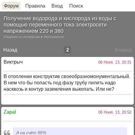
Форум
Правила
Вход
Поиск
Получение водорода и кислорода из воды с
помощью переменного тока электросети
напряжением 220 и 380
Общение по интересам
Непознанное
Назад
2
Вперед
Виктрыч
06 Нояб. 13, 20:31
В отоплении конструктив своеобразномонументальный.
В нем что бы попасть под фазу трубу пилить надо
насквозь и контур заземления выкопать. Или не?
Zapal
06 Нояб. 13, 20:52
А на счёт 95%