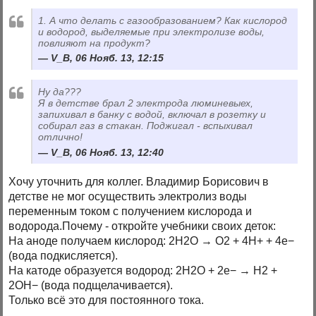
1. А что делать с газообразованием? Как кислород
и водород, выделяемые при электролизе воды,
повлияют на продукт?
V_B, 06 Нояб. 13, 12:15
Ну да???
Я в детстве брал 2 электрода люминевыех,
запихивал в банку с водой, включал в розетку и
собирал газ в стакан. Поджигал - вспыхивал
отлично!
V_B, 06 Нояб. 13, 12:40
Хочу уточнить для коллег. Владимир Борисович в
детстве не мог осуществить электролиз воды
переменным током с получением кислорода и
водорода.Почему - откройте учебники своих деток:
На аноде получаем кислород: 2H2O → O2 + 4H+ + 4e−
(вода подкисляется).
На катоде образуется водород: 2H2O + 2e− → H2 +
2OH− (вода подщелачивается).
Только всё это для постоянного тока.