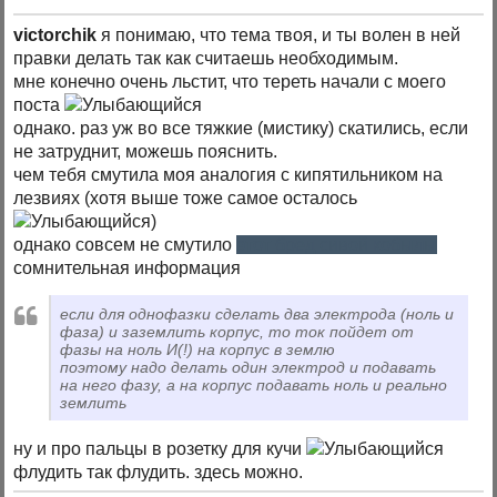
victorchik
я понимаю, что тема твоя, и ты волен в ней
правки делать так как считаешь необходимым.
мне конечно очень льстит, что тереть начали с моего
поста
однако. раз уж во все тяжкие (мистику) скатились, если
не затруднит, можешь пояснить.
чем тебя смутила моя аналогия с кипятильником на
лезвиях (хотя выше тоже самое осталось
)
однако совсем не смутило
этот бред сивой кобылы
сомнительная информация
если для однофазки сделать два электрода (ноль и
фаза) и заземлить корпус, то ток пойдет от
фазы на ноль И(!) на корпус в землю
поэтому надо делать один электрод и подавать
на него фазу, а на корпус подавать ноль и реально
землить
ну и про пальцы в розетку для кучи
флудить так флудить. здесь можно.