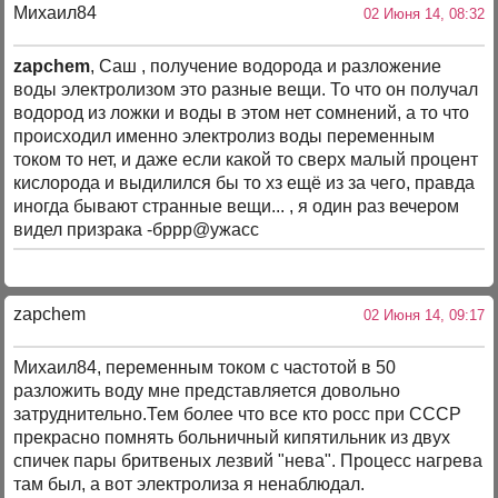
Михаил84
02 Июня 14, 08:32
zapchem
, Саш , получение водорода и разложение
воды электролизом это разные вещи. То что он получал
водород из ложки и воды в этом нет сомнений, а то что
происходил именно электролиз воды переменным
током то нет, и даже если какой то сверх малый процент
кислорода и выдилился бы то хз ещё из за чего, правда
иногда бывают странные вещи... , я один раз вечером
видел призрака -бррр@ужасс
zapchem
02 Июня 14, 09:17
Михаил84, переменным током с частотой в 50
разложить воду мне представляется довольно
затруднительно.Тем более что все кто росс при СССР
прекрасно помнять больничный кипятильник из двух
спичек пары бритвеных лезвий "нева". Процесс нагрева
там был, а вот электролиза я ненаблюдал.