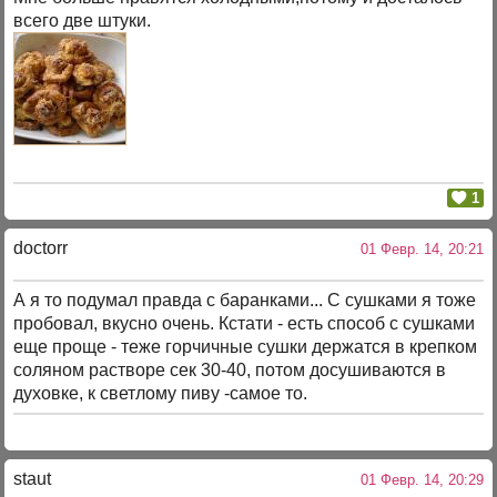
всего две штуки.
1
doctorr
01 Февр. 14, 20:21
А я то подумал правда с баранками... С сушками я тоже
пробовал, вкусно очень. Кстати - есть способ с сушками
еще проще - теже горчичные сушки держатся в крепком
соляном растворе сек 30-40, потом досушиваются в
духовке, к светлому пиву -самое то.
staut
01 Февр. 14, 20:29