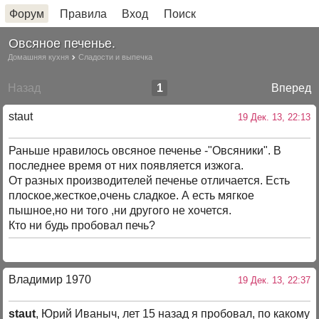
Форум
Правила
Вход
Поиск
Овсяное печенье.
Домашняя кухня
Сладости и выпечка
Назад
1
Вперед
staut
19 Дек. 13, 22:13
Раньше нравилось овсяное печенье -"Овсяники". В
последнее время от них появляется изжога.
От разных производителей печенье отличается. Есть
плоское,жесткое,очень сладкое. А есть мягкое
пышное,но ни того ,ни другого не хочется.
Кто ни будь пробовал печь?
Владимир 1970
19 Дек. 13, 22:37
staut
, Юрий Иваныч, лет 15 назад я пробовал, по какому