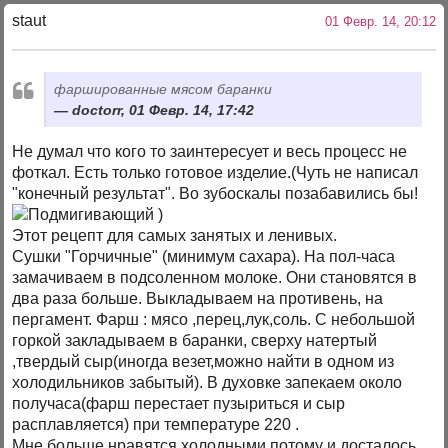
staut
01 Февр. 14, 20:12
фаршированные мясом баранки
doctorr, 01 Февр. 14, 17:42
Не думал что кого то заинтересует и весь процесс не
фоткал. Есть только готовое изделие.(Чуть не написал
"конечный результат". Во зубоскалы позабавились бы!
)
Этот рецепт для самых занятых и ленивых.
Сушки "Горчичные" (минимум сахара). На пол-часа
замачиваем в подсоленном молоке. Они становятся в
два раза больше. Выкладываем на противень, на
пергамент. Фарш : мясо ,перец,лук,соль. С небольшой
горкой закладываем в баранки, сверху натертый
,твердый сыр(иногда везет,можно найти в одном из
холодильников забытый). В духовке запекаем около
получаса(фарш перестает пузыриться и сыр
расплавляется) при температуре 220 .
Мне больше нравятся холодными,потому и досталось