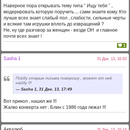
Наверное пора открывать тему типа " Ищу тебя " ,
модерировать которую поручить ... сами знаете кому. Кто
лучше всех знает слабый пол , слабости, сильные черты
и всякие там игрушки вплоть до извращений ?
Не, ну где разговор за женщин - везде ОН и главное
почти всех знает !
1
Sasha 1
31 Дек. 13, 16:03
Пойду старые письма поворошу , может от неё
найду !!!
Sasha 1, 31 Дек. 13, 17:49
Вот прикол , нашел же !!!
Жалко конверта нет . Блин с 1986 года лежат !!!
Аквалюб
31 Дек. 13, 16:14