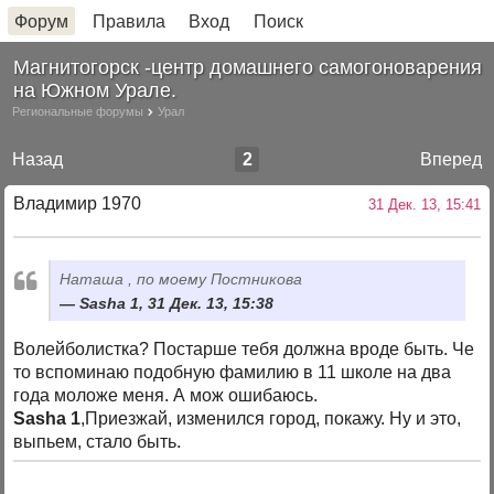
Форум
Правила
Вход
Поиск
Магнитогорск -центр домашнего самогоноварения
на Южном Урале.
Региональные форумы
Урал
Назад
2
Вперед
Владимир 1970
31 Дек. 13, 15:41
Наташа , по моему Постникова
Sasha 1, 31 Дек. 13, 15:38
Волейболистка? Постарше тебя должна вроде быть. Че
то вспоминаю подобную фамилию в 11 школе на два
года моложе меня. А мож ошибаюсь.
Sasha 1
,Приезжай, изменился город, покажу. Ну и это,
выпьем, стало быть.