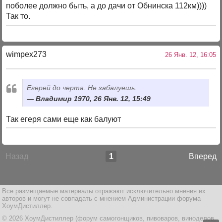
поболее должно быть, а до дачи от Обнинска 112км))))
Так то.
wimpex273
26 Янв. 12, 16:05
Егерей до черта. Не забалуешь.
Владимир 1970, 26 Янв. 12, 15:49
Так егеря сами еще как балуют
Назад
1
Вперед
Все размещаемые материалы отражают исключительно мнения их
авторов и могут не совпадать с мнением Администрации форума
ХоумДистиллер.
© 2026 ХоумДистиллер (форум самогонщиков, пивоваров, виноделов,