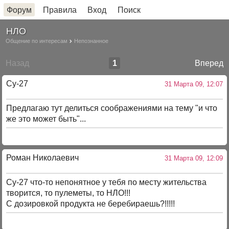
Форум
Правила
Вход
Поиск
НЛО
Общение по интересам
Непознанное
Назад
1
Вперед
Су-27
31 Марта 09, 12:07
Предлагаю тут делиться соображениями на тему "и что
же это может быть"...
Роман Николаевич
31 Марта 09, 12:09
Су-27 что-то непонятное у тебя по месту жительства
творится, то пулеметы, то НЛО!!!
С дозировкой продукта не беребираешь?!!!!!