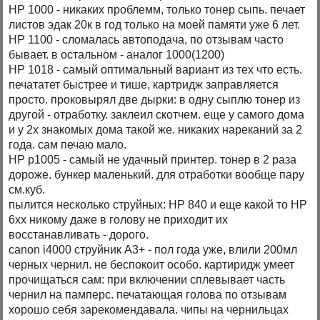
НР 1000 - никаких проблемм, только тонер сыпь. печает
листов эдак 20к в год только на моей памяти уже 6 лет.
НР 1100 - сломалась автоподача, по отзывам часто
бывает. в остальном - аналог 1000(1200)
НР 1018 - самый оптимальный вариант из тех что есть.
печататет быстрее и тише, картридж заправляется
просто. проковырял две дырки: в одну сыплю тонер из
другой - отработку. заклеил скотчем. еще у самого дома
и у 2х знакомых дома такой же. никаких нареканий за 2
года. сам печаю мало.
НР р1005 - самый не удачный принтер. тонер в 2 раза
дороже. бункер маленький. для отработки вообще пару
см.куб.
пылится несколько струйных: НР 840 и еще какой то НР
6хх никому даже в голову не приходит их
восстанавливать - дорого.
canon i4000 струйник А3+ - пол года уже, влили 200мл
черных чернил. не беспокоит особо. картиридж умеет
прочищаться сам: при включении сплевывает часть
чернил на памперс. печатающая голова по отзывам
хорошо себя зарекомендавала. чипы на чернильцах