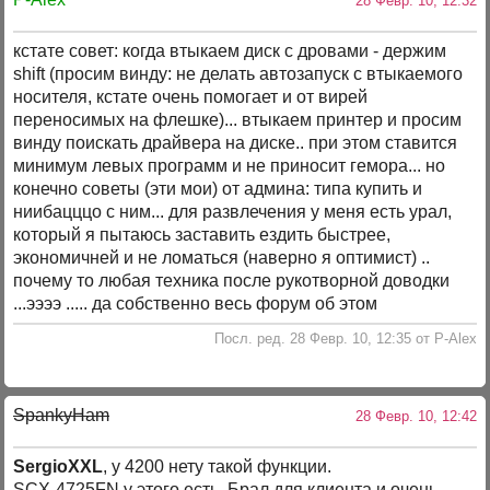
28 Февр. 10, 12:32
кстате совет: когда втыкаем диск с дровами - держим
shift (просим винду: не делать автозапуск с втыкаемого
носителя, кстате очень помогает и от вирей
переносимых на флешке)... втыкаем принтер и просим
винду поискать драйвера на диске.. при этом ставится
минимум левых программ и не приносит гемора... но
конечно советы (эти мои) от админа: типа купить и
ниибацццо с ним... для развлечения у меня есть урал,
который я пытаюсь заставить ездить быстрее,
экономичней и не ломаться (наверно я оптимист) ..
почему то любая техника после рукотворной доводки
...ээээ ..... да собственно весь форум об этом
Посл. ред. 28 Февр. 10, 12:35 от P-Alex
SpankyHam
28 Февр. 10, 12:42
SergioXXL
, у 4200 нету такой функции.
SCX-4725FN у этого есть. Брал для клиента и очень