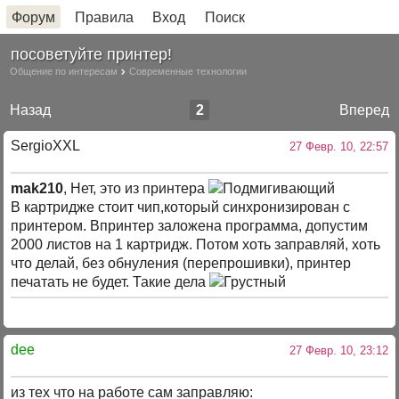
Форум
Правила
Вход
Поиск
посоветуйте принтер!
Общение по интересам
Современные технологии
Назад
2
Вперед
SergioXXL
27 Февр. 10, 22:57
mak210
, Нет, это из принтера
В картридже стоит чип,который синхронизирован с
принтером. Впринтер заложена программа, допустим
2000 листов на 1 картридж. Потом хоть заправляй, хоть
что делай, без обнуления (перепрошивки), принтер
печатать не будет. Такие дела
dee
27 Февр. 10, 23:12
из тех что на работе сам заправляю: