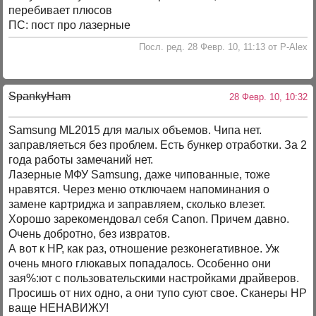
перебивает плюсов
ПС: пост про лазерные
Посл. ред. 28 Февр. 10, 11:13 от P-Alex
SpankyHam
28 Февр. 10, 10:32
Samsung ML2015 для малых объемов. Чипа нет.
заправляеться без проблем. Есть бункер отработки. За 2
года работы замечаний нет.
Лазерные МФУ Samsung, даже чипованные, тоже
нравятся. Через меню отключаем напоминания о
замене картриджа и заправляем, сколько влезет.
Хорошо зарекомендовал себя Canon. Причем давно.
Очень добротно, без извратов.
А вот к НР, как раз, отношение резконегативное. Уж
очень много глюкавых попадалось. Особенно они
зая%:ют с пользовательскими настройками драйверов.
Просишь от них одно, а они тупо суют свое. Сканеры НР
ваще НЕНАВИЖУ!