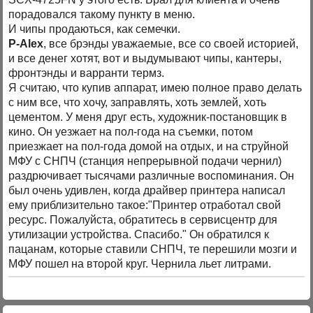
порадовался такому пункту в меню.
И чипы продаються, как семечки.
P-Alex
, все брэнды уважаемые, все со своей историей,
и все денег хотят, вот и выдумывают чипы, кантеры,
фронтэнды и варранти термз.
Я считаю, что купив аппарат, имею полное право делать
с ним все, что хочу, заправлять, хоть землей, хоть
цементом. У меня друг есть, художник-постановщик в
кино. Он уезжает на пол-года на съемки, потом
приезжает на пол-года домой на отдых, и на струйной
МФУ с СНПЧ (станция непрерывной подачи чернил)
раздрючивает тысячами различные воспоминания. Он
был очень удивлен, когда драйвер принтера написал
ему приблизительно такое:"Принтер отработал свой
ресурс. Пожалуйста, обратитесь в сервисцентр для
утилизации устройства. Спасибо." Он обратился к
пацанам, которые ставили СНПЧ, те перешили мозги и
МФУ пошел на второй круг. Чернила льет литрами.