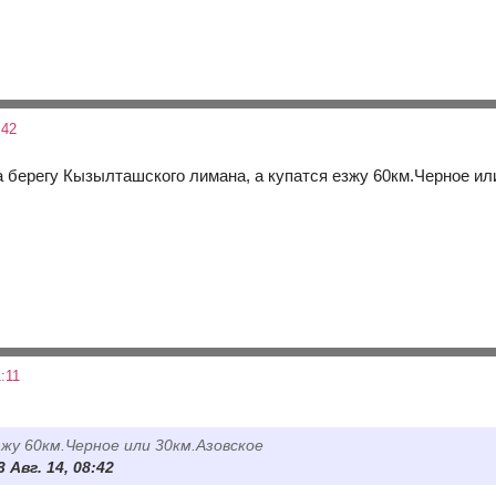
:42
а берегу Кызылташского лимана, а купатся езжу 60км.Черное ил
:11
зжу 60км.Черное или 30км.Азовское
 Авг. 14, 08:42