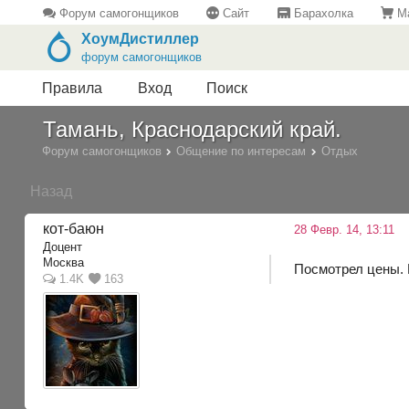
Форум самогонщиков
Сайт
Барахолка
Ма
ХоумДистиллер
форум самогонщиков
Правила
Вход
Поиск
Тамань, Краснодарский край.
Форум самогонщиков
Общение по интересам
Отдых
Назад
кот-баюн
28 Февр. 14, 13:11
Доцент
Москва
Посмотрел цены. 
1.4K
163