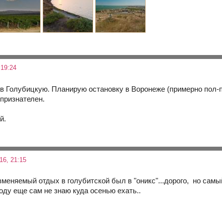
19:24
в Голубицкую. Планирую остановку в Воронеже (примерно пол-пу
 признателен.
й.
6, 21:15
вменяемый отдых в голубитской был в "оникс"...дорого, но самый
году еще сам не знаю куда осенью ехать..