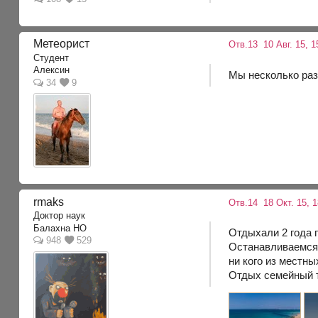
Метеорист
Отв.13
10 Авг. 15, 1
Студент
Алексин
Мы несколько раз
34
9
rmaks
Отв.14
18 Окт. 15, 1
Доктор наук
Балахна НО
Отдыхали 2 года п
948
529
Останавливаемся 
ни кого из местны
Отдых семейный т