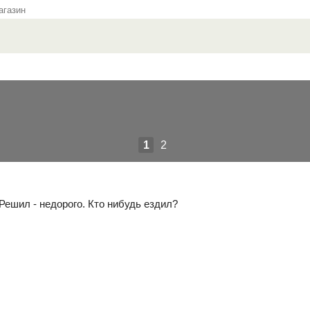
газин
1
2
Решил - недорого. Кто нибудь ездил?