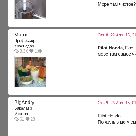
Море там чистое?
Матос
Отв.8
22 Апр. 15, 2
Профессор
Краснодар
Pilot Honda
, Пос
3.3K
1.8K
море там самое ч
BigAndry
Отв.9
23 Апр. 15, 01
Бакалавр
Москва
Pilot Honda,
61
23
По жилью могу см