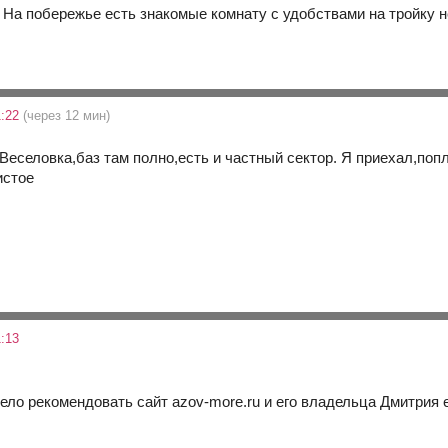
 На побережье есть знакомые комнату с удобствами на тройку 
1:22
(через 12 мин)
. Веселовка,баз там полно,есть и частный сектор. Я приехал,поп
истое
:13
ело рекомендовать сайт azov-more.ru и его владельца Дмитрия е