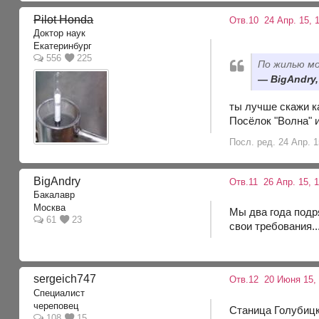
Pilot Honda
Отв.10
24 Апр. 15, 1
Доктор наук
Екатеринбург
556
225
По жилью мо
BigAndry,
ты лучше скажи ка
Посёлок "Волна" 
Посл. ред. 24 Апр. 1
BigAndry
Отв.11
26 Апр. 15, 1
Бакалавр
Москва
Мы два года подр
61
23
свои требования..
sergeich747
Отв.12
20 Июня 15, 
Специалист
череповец
Станица Голубицк
108
15