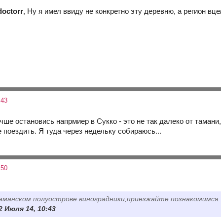
doctorr
, Ну я имел ввиду не конкретно эту деревню, а регион вце
:43
учше остановись напрмиер в Сукко - это не так далеко от тамани
е поездить. Я туда через недельку собираюсь...
:50
аманском полуострове виноградники,приезжайте познакомимся.
2 Июля 14, 10:43