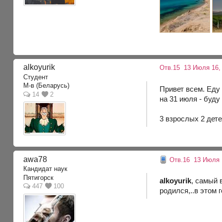
alkoyurik
Отв.15
13 Июля 16, 
Студент
М-в (Беларусь)
Привет всем. Еду 
14
2
на 31 июля - буду
3 взрослых 2 дете
awa78
Отв.16
13 Июля 1
Кандидат наук
Пятигорск
alkoyurik
, самый 
447
100
родился,..в этом 