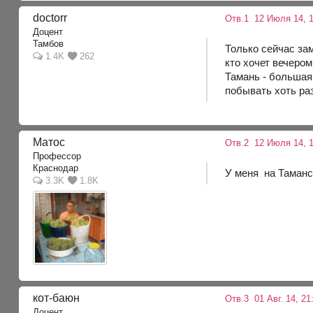
doctorr
Отв.1
12 Июля 14, 1
Доцент
Тамбов
Только сейчас зам
1.4K
262
кто хочет вечером
Тамань - большая 
побывать хоть раз
Матос
Отв.2
12 Июля 14, 
Профессор
Краснодар
У меня на Таманс
3.3K
1.8K
кот-баюн
Отв.3
01 Авг. 14, 21
Доцент