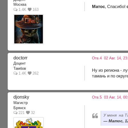
Москва
Матос
, Спасибо!
1.4K
163
doctorr
Отв.4
02 Авг. 14, 23
Доцент
Тамбов
Ну из региона - л
1.4K
262
тамань и по округ
djonsky
Отв.5
03 Авг. 14, 00
Магистр
Брянск
221
32
У меня на Т
Матос, 1