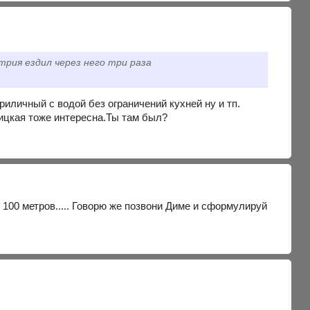
трия ездил через него три раза
риличный с водой без ограничений кухней ну и тп.
бицкая тоже интересна.Ты там был?
100 метров..... Говорю же позвони Диме и сформулируй