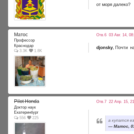
от моря далеко?
Матос
Отв.6
03 Авг. 14, 08
Профессор
Краснодар
djonsky
, Почти н
3.3K
1.8K
Pilot Honda
Отв.7
22 Апр. 15, 21
Доктор наук
Екатеринбург
556
225
а купатся е
Матос, 03