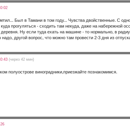
0:02
етил... Был в Тамани в том году... Чувства двойственные. С одн
 куда прогуляться - сходить там некуда, даже на набережной ос
деревня. Ну если туда ехать на машине - то нормально, в радиу
 надо, другой вопрос, что можно там провести 2-3 дня из отпуск
10:43
(через 42 мин)
ком полуострове виноградники,приезжайте познакомимся.
:26