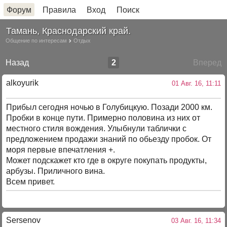
Форум
Правила
Вход
Поиск
Тамань, Краснодарский край.
Общение по интересам
Отдых
Назад
2
Вперед
alkoyurik
01 Авг. 16, 11:11
Прибыл сегодня ночью в Голубицкую. Позади 2000 км.
Пробки в конце пути. Примерно половина из них от
местного стиля вождения. Улыбнули таблички с
предложением продажи знаний по обьезду пробок. От
моря первые впечатления +.
Может подскажет кто где в округе покупать продукты,
арбузы. Приличного вина.
Всем привет.
Sersenov
03 Авг. 16, 11:34