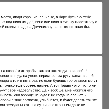
е место, люди хорошие, ленивые, в баре бутылку тебе
из под пива им дай, вино или пиво в сиську пластиковую
й сколько надо, а Доминикану на потом оставил бы.
 на назовём их арабы, так вот как люди они особой
вою выгоду, на улеце пиристают, за руку тащат в свой
тыри а то и в пять раз, но если будешь торговаться могут
 только ещё борзее, наглее. А вот Тайцы - это что то не
жут своё недовольство. Да и вообще, мне кажется что
ность, они вообще не куда и не когда не спешат, и
оловой в знак согласия, улыбнётся, и будет делать так же
ои чемоданы хоть на сутки и не кто к ним даже не