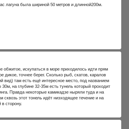
 нас лагуна была шириной 50 метров и длинной200м.
не обжитое, искупаться в море приходилось идти прям
 дикое, точнее берег. Сколько рыб, скатов, каралов
 вид) там есть ещё интересное место, под названием
ы 30м, на глубине 32-35м есть тунель который проходит
инга. Правда некоторые камикадзе ныряли туда и на
ам сквозь этот тонель идёт низходящее течение и на
 в сторону.