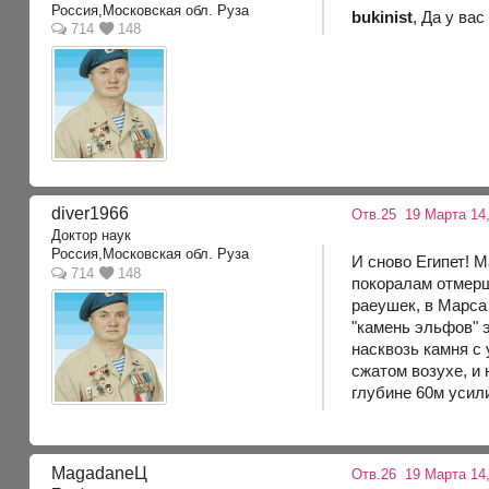
Россия,Московская обл. Руза
bukinist
, Да у ва
714
148
diver1966
Отв.25
19 Марта 14,
Доктор наук
Россия,Московская обл. Руза
И сново Египет! М
714
148
покоралам отмерш
раеушек, в Марса
"камень эльфов" э
насквозь камня с
сжатом возухе, и 
глубине 60м усили
MagadaneЦ
Отв.26
19 Марта 14,