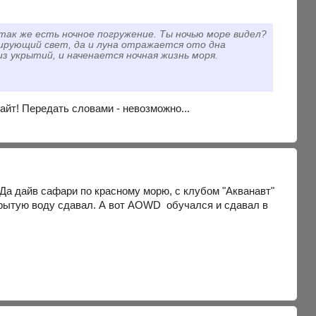
И так же есть ночное погружение. Ты ночью море видел?
зирующий свет, да и луна отражается ото дна
з укрытий, и наченается ночная жизнь моря.
айт! Передать словами - невозможно...
. Да дайв сафари по красному морю, с клубом "Акванавт"
крытую воду сдавал. А вот AOWD обучался и сдавал в