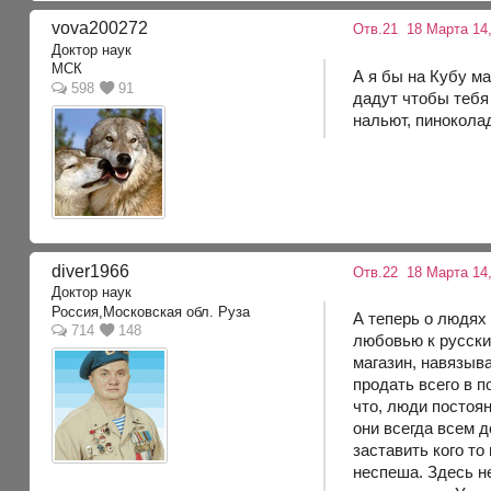
vova200272
Отв.21
18 Марта 14,
Доктор наук
МСК
А я бы на Кубу м
598
91
дадут чтобы тебя
нальют, пинокола
diver1966
Отв.22
18 Марта 14,
Доктор наук
Россия,Московская обл. Руза
А теперь о людях 
714
148
любовью к русски
магазин, навязыва
продать всего в п
что, люди постоя
они всегда всем д
заставить кого то
неспеша. Здесь не