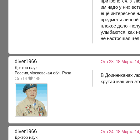
притронется. У лю
им надо у них ест
ещё интересное на
предметы личной 
плохое дело -пол
улыбаются, как н
не настоящая цель
diver1966
Отв.23
18 Марта 14,
Доктор наук
Россия,Московская обл. Руза
В Доииниканах лю
714
148
крутая машина это
diver1966
Отв.24
18 Марта 14,
Доктор наук