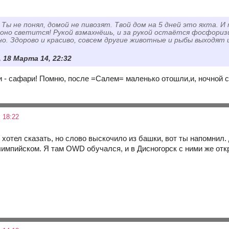
, Ты не понял, домой не пивозят. Твой дом на 5 дней это яхта. 
 оно светится! Рукой взмахнёшь, и за рукой остаётся фосфори
о. Здорово и красиво, совсем другие животные и рыбы выходят и
, 18 Марта 14, 22:32
и - сафари! Помню, после =Салем= маленько отошли,и, ночной с
 18:22
 и хотел сказать, но слово выскочило из башки, вот ты напомнил
лимпийском. Я там OWD обучался, и в Дисногорск с ними же от