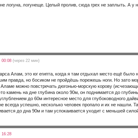
с не логуна, логунеще. Целый пролив, сюда грех не заплыть. А у
 00:08
(через 22 мин)
арса Алам, это юг египта, когда я там отдыхал место ещё было 
им правда, но босиком не пройдёшь порежешь ноги. Но зато море
 Аламе можно повстречать дюгонью-морскую корову (исчезающий
то камень на дне глубина около 90м, он поднимается до глубин
 углублением до 60м интересное место для глубоководного дайв
не всегда успешно, несколько человек пропало и их не нашли. Т
вается до дна 90м и там успокаивается уходит с меньшей силой
 16:28