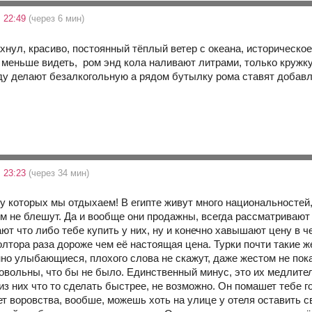
 22:49
(через 6 мин)
ахнул, красиво, постоянный тёплый ветер с океана, историческо
 меньше видеть, ром энд кола наливают литрами, только кружку 
ду делают безалкогольную а рядом бутылку рома ставят добавля
 23:23
(через 34 мин)
у которых мы отдыхаем! В египте живут много национальностей,
м не блешут. Да и вообще они продажны, всегда рассматривают с
ют что либо тебе купить у них, ну и конечно хавышают цену в че
олтора раза дороже чем её настоящая цена. Турки почти такие же,
нно улыбающиеся, плохого слова не скажут, даже жестом не пока
овольны, что бы не было. Единственный минус, это их медлитель
 из них что то сделать быстрее, не возможно. Он помашет тебе г
т воровства, вообше, можешь хоть на улице у отеля оставить св