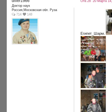
diver1966
Отв.28
20 Марта 14,
Доктор наук
Россия,Московская обл. Руза
714
148
Египет_Шарм.