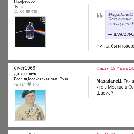
Профессор
Тула
3K
390
MagadaneЦ
Это сказка,
освещает дн
diver1966
Ну так бы и говор
diver1966
Отв.27
19 Марта 14,
Доктор наук
Россия,Московская обл. Руза
MagadaneЦ
, Так
714
148
что в Москве в О
Шарме?