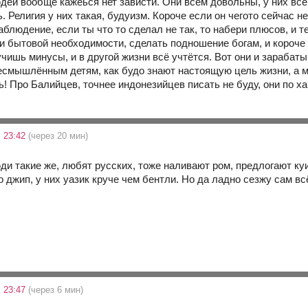
дей вообще кажеься нет зависти. Они всем довольны, у них всё е
ь. Религия у них такая, будуизм. Короче если он чегото сейчас 
блюдение, если ты что то сделал не так, то набери плюсов, и 
и бытовой необходимости, сделать подношение богам, и короч
учишь минусы, и в другой жизни всё учтётся. Вот они и зарабат
есмышлённым детям, как будо знают настоящую цель жизни, а мы
! Про Балийцев, точнее индонезийцев писать не буду, они по ха
 23:42
(через 20 мин)
ди такие же, любят русских, тоже наливают ром, предлогают ку
 джип, у них уазик круче чем бентли. Но да ладно сезжу сам вс
 23:47
(через 6 мин)