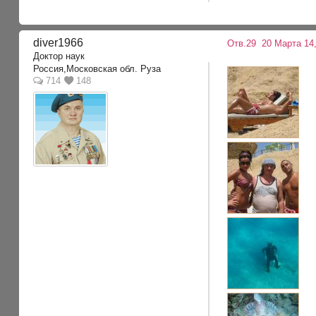
diver1966
Отв.29
20 Марта 14,
Доктор наук
Россия,Московская обл. Руза
714
148