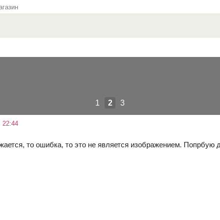
газин
1
2
3
 22:44
жается, то ошибка, то это не является изображением. Попрбую 