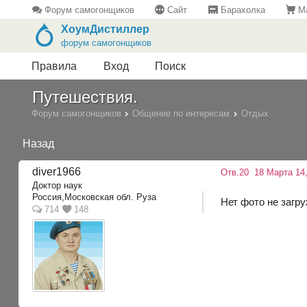
Форум самогонщиков
Сайт
Барахолка
Ма
ХоумДистиллер
форум самогонщиков
Правила
Вход
Поиск
Путешествия.
Форум самогонщиков
Общение по интересам
Отдых
Назад
diver1966
Отв.20
18 Марта 14,
Доктор наук
Россия,Московская обл. Руза
Нет фото не загру
714
148