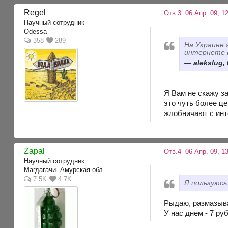
Regel
Отв.3
06 Апр. 09, 12
Научный сотрудник
Odessa
358
289
На Украине 
интернете 
alekslug,
Я Вам не скажу з
это чуть более це
жлобничают с инт
Zapal
Отв.4
06 Апр. 09, 1
Научный сотрудник
Магдагачи. Амурская обл.
7.5K
4.7K
Я пользуюсь
Рыдаю, размазыв
У нас днем - 7 руб