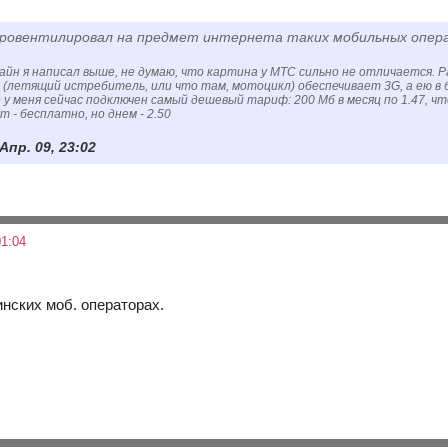
ровентилировал на предмет интернета таких мобильных операто
айн я написал выше, не думаю, что картина у МТС сильно не отличается.
 (летящий истребитель, или что там, мотоцикл) обеспечивает 3G, а ею в б
 у меня сейчас подключен самый дешевый тариф: 200 Мб в месяц по 1.47, чт
 - бесплатно, но днем - 2.50
 Апр. 09, 23:02
1:04
инских моб. операторах.