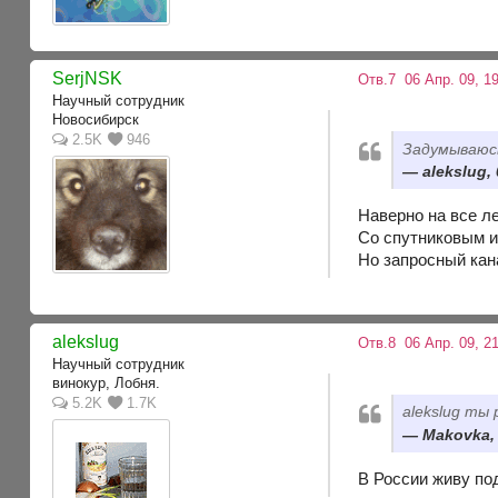
SerjNSK
Отв.7
06 Апр. 09, 19
Научный сотрудник
Новосибирск
2.5K
946
Задумываюс
alekslug,
Наверно на все ле
Со спутниковым и
Но запросный кан
alekslug
Отв.8
06 Апр. 09, 21
Научный сотрудник
винокур, Лобня.
5.2K
1.7K
alekslug ты
Makovka, 
В России живу по