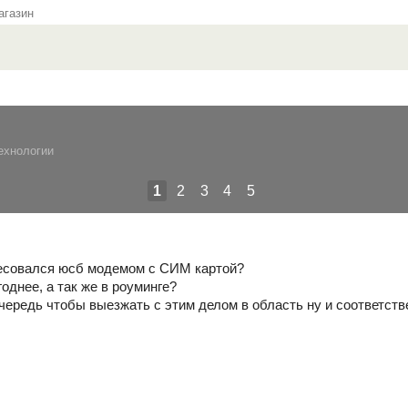
газин
ехнологии
1
2
3
4
5
ресовался юсб модемом с СИМ картой?
однее, а так же в роуминге?
чередь чтобы выезжать с этим делом в область ну и соответстве