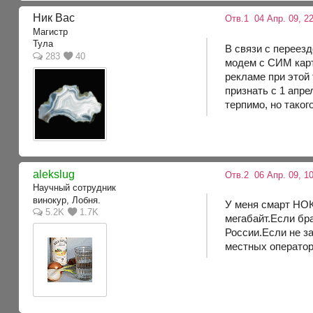
Ник Вас
Отв.1
04 Апр. 09, 22
Магистр
Тула
В связи с переез
283
40
модем с СИМ карт
рекламе при этой
признать с 1 апре
терпимо, но таког
alekslug
Отв.2
06 Апр. 09, 10
Научный сотрудник
винокур, Лобня.
У меня смарт НОК
5.2K
1.7K
мегабайт.Если бр
России.Если не з
местных операто