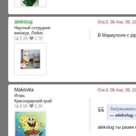
alekslug
Отв.5
06 Апр. 09, 15
Научный сотрудник
винокур, Лобня.
В Мариуполе с pi
5.2K
1.7K
Makovka
Отв.6
06 Апр. 09, 1
Игорь
Краснодарский край
9.5K
2.3K
Задумываюс
alekslug,
alekslug ты разве