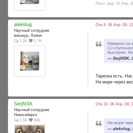
Посл. ред. 15 Апр. 0
alekslug
Отв.9
06 Апр. 09, 2
Научный сотрудник
винокур, Лобня.
5.2K
1.7K
Наверно на в
Со спутнико
быстрее. Но
SerjNSK, 
Тарелка есть. Нас
На море через вес
SerjNSK
Отв.10
06 Апр. 09, 
Научный сотрудник
Новосибирск
2.5K
946
На море чер
alekslug,