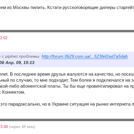
чем из Москвы пилить. Кстати русскоговорящие дилеры старгейта
3:02
 с piplnet проблемы.
http://forum.0629.com.ua/...523fef2ad7a5dab
 06 Апр. 09, 15:13
enet. В последнее время друзья жалуются на качество, но поск
ьный по случаю, то мне подходит. Тем более я подключался на 
акой-либо абонентской платы. Ты бы еще провентилировал на пр
х Коннектом.
 это парадоксально, но в Украине ситуация на рынке интернета 
23:49
(через 48 мин)