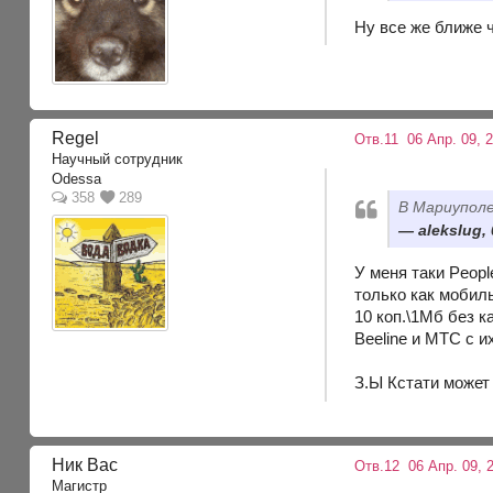
Ну все же ближе 
Regel
Отв.11
06 Апр. 09, 2
Научный сотрудник
Odessa
358
289
В Мариуполе
alekslug,
У меня таки Peopl
только как мобил
10 коп.\1Мб без к
Beeline и МТС с и
З.Ы Кстати может
Ник Вас
Отв.12
06 Апр. 09, 
Магистр