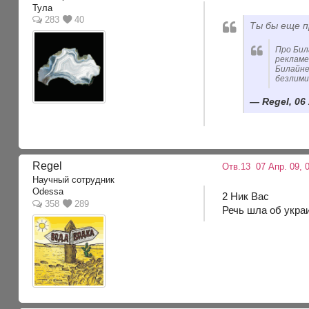
Тула
283
40
Ты бы еще п
Про Бил
рекламе
Билайне
безлимит
Regel, 06
Regel
Отв.13
07 Апр. 09, 0
Научный сотрудник
Odessa
2 Ник Вас
358
289
Речь шла об укра