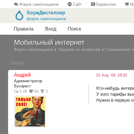
Форум самогонщиков
Сайт
Барахолка
Ма
ХоумДистиллер
форум самогонщиков
Правила
Вход
Поиск
Мобильный интернет
Форум самогонщиков
Общение по интересам
Современные т
Назад
Андрей
01 Апр. 09, 18:02
Администратор
Бухарест
Кто-нибудь инте
5.4K
5K
3
У кого тарифы выг
Нужно в первую о