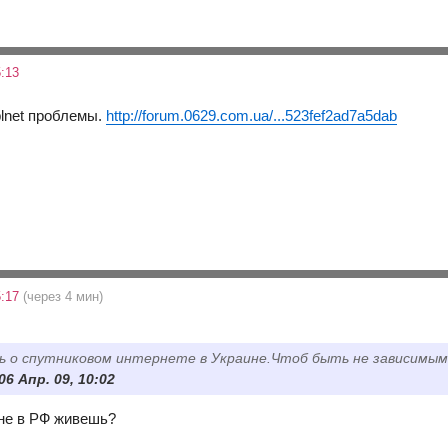
:13
plnet проблемы.
http://forum.0629.com.ua/...523fef2ad7a5dab
5:17
(через 4 мин)
ь о спутниковом интернете в Украине.Чтоб быть не зависимы
 06 Апр. 09, 10:02
 не в РФ живешь?