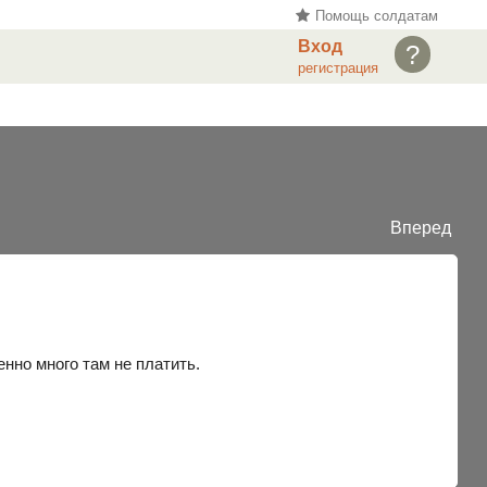
Помощь солдатам
Вход
?
регистрация
Вперед
нно много там не платить.