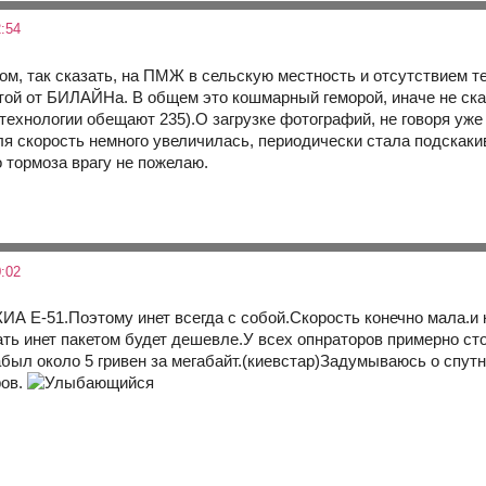
:54
дом, так сказать, на ПМЖ в сельскую местность и отсутствием
ой от БИЛАЙНа. В общем это кошмарный геморой, иначе не скаже
 технологии обещают 235).О загрузке фотографий, не говоря уже
ля скорость немного увеличилась, периодически стала подскакив
о тормоза врагу не пожелаю.
:02
ИА Е-51.Поэтому инет всегда с собой.Скорость конечно мала.и
ать инет пакетом будет дешевле.У всех опнраторов примерно ст
абыл около 5 гривен за мегабайт.(киевстар)Задумываюсь о спут
ров.