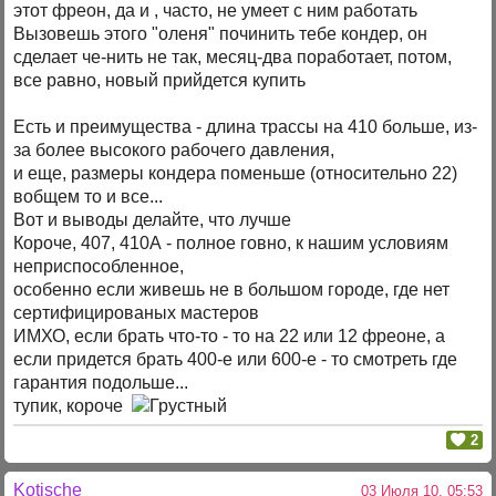
этот фреон, да и , часто, не умеет с ним работать
Вызовешь этого "оленя" починить тебе кондер, он
сделает че-нить не так, месяц-два поработает, потом,
все равно, новый прийдется купить
Есть и преимущества - длина трассы на 410 больше, из-
за более высокого рабочего давления,
и еще, размеры кондера поменьше (относительно 22)
вобщем то и все...
Вот и выводы делайте, что лучше
Короче, 407, 410А - полное говно, к нашим условиям
неприспособленное,
особенно если живешь не в большом городе, где нет
сертифицированых мастеров
ИМХО, если брать что-то - то на 22 или 12 фреоне, а
если придется брать 400-е или 600-е - то смотреть где
гарантия подольше...
тупик, короче
2
Kotische
03 Июля 10, 05:53