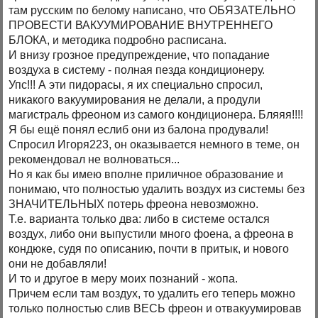
там русским по белому написано, что ОБЯЗАТЕЛЬНО
ПРОВЕСТИ ВАКУУМИРОВАНИЕ ВНУТРЕННЕГО
БЛОКА, и методика подробно расписана.
И внизу грозное предупреждение, что попадание
воздуха в систему - полная пезда кондиционеру.
Упс!!! А эти пидорасы, я их специально спросил,
никакого вакуумирования не делали, а продули
магистраль фреоном из самого кондиционера. Бляяя!!!!
Я бы ещё понял еслиб они из балона продували!
Спросил Игоря223, он оказывается немного в теме, он
рекомендовал не волноваться...
Но я как бы имею вполне приличное образование и
понимаю, что полностью удалить воздух из системы без
ЗНАЧИТЕЛЬНЫХ потерь фреона невозможно.
Т.е. варианта только два: либо в системе остался
воздух, либо они выпустили много фоена, а фреона в
кондюке, судя по описанию, почти в притык, и нового
они не добавляли!
И то и другое в меру моих познаний - жопа.
Причем если там воздух, то удалить его теперь можно
только полностью слив ВЕСЬ фреон и отвакуумировав