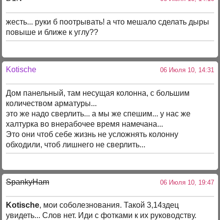
жесть... руки б поотрывать! а что мешало сделать дыры
повыше и ближе к углу??
Kotische
06 Июля 10, 14:31
Дом панельный, там несущая колонна, с большим
количеством арматуры...
это же надо сверлить... а мы же спешим... у нас же
халтурка во внерабочее время намечана...
Это они чтоб себе жизнь не усложнять колонну
обходили, чтоб лишнего не сверлить...
SpankyHam
06 Июля 10, 19:47
Kotische
, мои соболезнования. Такой 3,14здец
увидеть... Слов нет. Иди с фотками к их руководству.