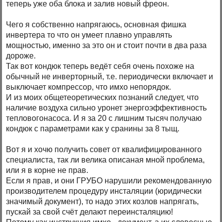
теперь уже оба блока и залив новый фреон.
Чего я собственно напрягаюсь, основная фишка
инвертера то что он умеет плавно управлять
мощностью, именно за это он и стоит почти в два раза
дороже.
Так вот кондюк теперь ведёт себя очень похоже на
обычный не инверторный, т.е. периодически включает и
выключает компрессор, что имхо непорядок.
И из моих общетеоретических познаний следует, что
наличие воздуха сильно уронет энергоэффективность
тепловогонасоса. И я за 20 с лишним тысяч получаю
кондюк с параметрами как у сранины за 8 тыщ.
Вот я и хочю получить совет от квалифицированного
специалиста, так ли велика описаная мной проблема,
или я в корне не прав.
Если я прав, и они ГРУБО нарушили рекомендованную
производителем процедуру инсталяции (юридически
значимый документ), то надо этих козлов напрягать,
пускай за свой счёт делают переинсталяцию!