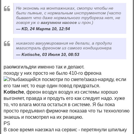
Не экономь на монтажниках, смотри чтобы не
были пьяные, с нормальным инструментом (часто
бывает что даже нормального трубореза нет, не
говоря уж о
вакумном насосе
и проч.)
KD, 24 Марта 10, 12:54
никакого вакуумирования не делали, а продули
магистраль фреоном из самого кондиционера
Kotische, 03 Июля 10, 08:53
ра
спи
згильдяи именно так и делают.
походу у них просто не было 410-го фреона
посмотри по смете/заказ-наряду, если
его там нет, то еще один повод придраться.
Kotische
, фреон воздух воздух из системы хорошо
выгоняет, правда и продуть его как следует надо. хуже
то, что влага могла остаться в системе. Я бы пока
просто предъявил фирмочке показав что ты технологию
знаешь и посмотрел на их реакцию.
PS
В свое время наезжал на сервис - перетянули шпильку