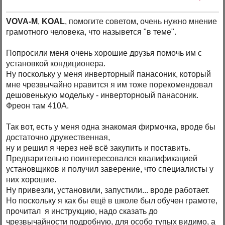
VOVA-M
,
KOAL
, помогите советом, очень нужно мнение
грамотного человека, что назывется "в теме".
Попросили меня очень хорошие друзья помочь им с
установкой кондиционера.
Ну поскольку у меня инверторный панасоник, который
мне чрезвычайно нравится я им тоже порекомендовал
дешовенькую модельку - инверторноый панасоник.
Фреон там 410А.
Так вот, есть у меня одна знакомая фирмочка, вроде бы
достаточно дружественная,
ну и решил я через неё всё закупить и поставить.
Предварительно поинтересовался квалификацией
установщиков и получил заверение, что специалисты у
них хорошие.
Ну привезли, установили, запустили... вроде работает.
Но поскольку я как бы ещё в школе был обучен грамоте,
прочитал я инструкцию, надо сказать до
чрезвычайности подробную, для особо тупых видимо, а