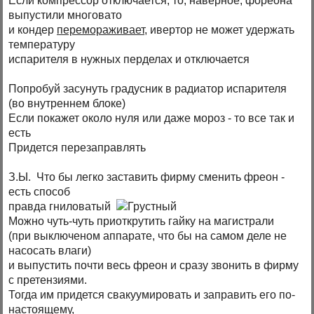
Если компрессор отключается, то, наверное, фореона
выпустили многовато
и кондер
перемораживает
, ивертор не может удержать
температуру
испарителя в нужных перделах и отключается
Попробуй засунуть градусник в радиатор испарителя
(во внутреннем блоке)
Если покажет около нуля или даже мороз - то все так и
есть
Придется перезаправлять
З.Ы. Что бы легко заставить фирму сменить фреон -
есть способ
правда гниловатый
Можно чуть-чуть приоткрутить гайку на магистрали
(при выключеном аппарате, что бы на самом деле не
насосать влаги)
и выпустить почти весь фреон и сразу звонить в фирму
с претензиями.
Тогда им придется свакуумировать и заправить его по-
настоящему,