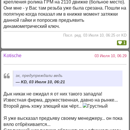
крепления ролика ГРМ на 2110 движке (больное место).
Они мне - у Вас там резьба уже была срезана. Пошли на
попятную когда показал им в книжке момент затяжки
данной гайки и попросив предъявить
динамометрический ключ.
Посл. ред. 03 Июля 10, 06:25 от KD
1
Kotische
03 Июля 10, 06:29
эх, предупреждали ведь
KD, 03 Июля 10, 06:21
Дык никак не ожидал я от них такого западла!
Известная фирма, дружественная, давно на рынке...
Второй день хожу злющий как чёрт...
Я уже высказал предъяву своему менеджеру... он пока
вяло отбрёхивается...