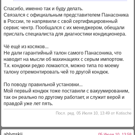
Спасибо, именно так и буду делать.
Связался с официальным представителем Панасоника
в России, те напрявили с свой сертифицировнный
сервис чентр. Пообщался с их менеджером, обещали
прислать специалиста для диагностики кондиционера.
Чё ещё из косяков...
Не дали гарантийный талон самого Панасоника, что
наводит на мысли об махинациях с серым импортом.
Т.к. кондюки редко ломаются, можно типа по моему
талону отремонтировать чей то другой кондюк.
По поводу правильной установки...
Мой первый кондюк тоже поставили с вакуумированим,
так он реально по другому работает, и служит верой и
правдой уже лет пять.
Посл. ред. 05 Июля 10, 13:49 от Kotische
ablynskii
05 Июля 10, 13:58