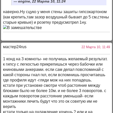
engine, 22 Марта 10, 11:24
наверно.Ну сцуко у меня стены зашиты гипсокартоном
(как крепить,там зазор воздушный бывает до 5 см,стены
старые кривые) и розетку предусмотрел 1ну.
мастер24rus
22 Марта 10, 11:49
1 конд на 3 комноты- не получишь желаемый результат.
к гипсу с легкостью прикрепишься через бабочки или
книновыми анкерами. если сам делал повспоминай с
какой стороны гнал гкл, если вспомнишь просчитаешь
где профиля идут -гляди мож на них попадешь.
кстати при установке смотри чтоб растояние между
блоками было не более 10м. и не более 3 поворотов. с
каждым поворотом расстояние уменьшай- если
монтажники лечить будут что это ок советую им не
верить
кстати только на охлаждение хочешь ? или и на