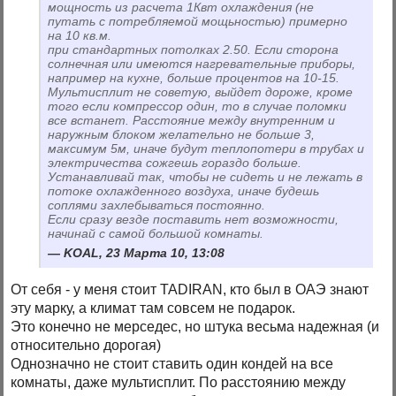
мощность из расчета 1Квт охлаждения (не
путать с потребляемой мощьностью) примерно
на 10 кв.м.
при стандартных потолках 2.50. Если сторона
солнечная или имеются нагревательные приборы,
например на кухне, больше процентов на 10-15.
Мультисплит не советую, выйдет дороже, кроме
того если компрессор один, то в случае поломки
все встанет. Расстояние между внутренним и
наружным блоком желательно не больше 3,
максимум 5м, иначе будут теплопотери в трубах и
электричества сожгешь гораздо больше.
Устанавливай так, чтобы не сидеть и не лежать в
потоке охлажденного воздуха, иначе будешь
соплями захлебываться постоянно.
Если сразу везде поставить нет возможности,
начинай с самой большой комнаты.
KOAL, 23 Марта 10, 13:08
От себя - у меня стоит TADIRAN, кто был в ОАЭ знают
эту марку, а климат там совсем не подарок.
Это конечно не мерседес, но штука весьма надежная (и
относительно дорогая)
Однозначно не стоит ставить один кондей на все
комнаты, даже мультисплит. По расстоянию между