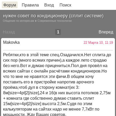
Форум
Правила
Вход
Поиск
нужен совет по кондиционеру (сплит системе)
Общение по интересам
Современные технологии
Назад
1
Вперед
Makovka
22 Марта 10, 11:19
Ребятки,кто в этой теме спец.Озадачился.Нет сплита до
сих пор (много всяких причин),а каждое лето страдаю
без него.Вот и думаю прицениться.Пол дня провёл на
всяких сайтах с онлайн расчётами кондиционеров.Но
что то мне не нравятся эти фичи.В общем хочу
поставить его в пристройке напротив арочного
проёма,чтоб дул в сторону комнат(их 3:
8м[size=4pt]2[/size],24 и 16(в них высота потолков 2,75м
+ комната где собственно думаю ставить сплит
15м[size=4pt]2[/size] высота 2,5м.Судя по этим
калькуляторам на сайтах надо не менее 7,7кВт по
мощьности. Жду Ваших советов.