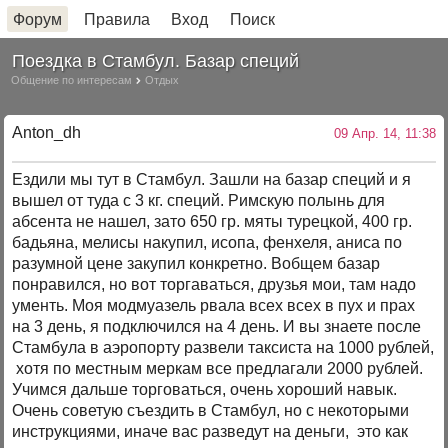
Форум
Правила
Вход
Поиск
Поездка в Стамбул. Базар специй
Общение по интересам
Отдых
Anton_dh
09 Апр. 14, 11:38
Ездили мы тут в Стамбул. Зашли на базар специй и я
вышел от туда с 3 кг. специй. Римскую полынь для
абсента не нашел, зато 650 гр. мяты турецкой, 400 гр.
бадьяна, мелисы накупил, исопа, фенхеля, аниса по
разумной цене закупил конкретно. Вобщем базар
понравился, но вот торгаваться, друзья мои, там надо
ументь. Моя модмуазель рвала всех всех в пух и прах
на 3 день, я подключился на 4 день. И вы знаете после
Стамбула в аэропорту развели таксиста на 1000 рублей,
хотя по местным меркам все предлагали 2000 рублей.
Учимся дальше торговаться, очень хороший навык.
Очень советую съездить в Стамбул, но с некоторыми
инструкциями, иначе вас разведут на деньги, это как