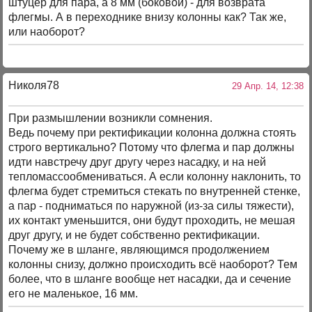
штуцер для пара, а 8 мм (боковой) - для возврата
флегмы. А в переходнике внизу колонны как? Так же,
или наоборот?
Николя78
29 Апр. 14, 12:38
При размышлении возникли сомнения.
Ведь почему при ректификации колонна должна стоять
строго вертикально? Потому что флегма и пар должны
идти навстречу друг другу через насадку, и на ней
тепломассообмениваться. А если колонну наклонить, то
флегма будет стремиться стекать по внутренней стенке,
а пар - подниматься по наружной (из-за силы тяжести),
их контакт уменьшится, они будут проходить, не мешая
друг другу, и не будет собственно ректификации.
Почему же в шланге, являющимся продолжением
колонны снизу, должно происходить всё наоборот? Тем
более, что в шланге вообще нет насадки, да и сечение
его не маленькое, 16 мм.