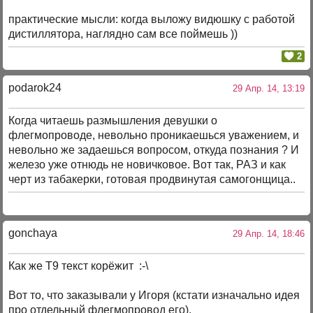
практические мысли: когда выложу видюшку с работой
дистиллятора, наглядно сам все поймешь ))
2
podarok24
29 Апр. 14, 13:19
Когда читаешь размышления девушки о
флегмопроводе, невольно проникаешься уважением, и
невольно же задаешься вопросом, откуда познания ? И
железо уже отнюдь не новичковое. Вот так, РАЗ и как
черт из табакерки, готовая продвинутая самогонщица..
gonchaya
29 Апр. 14, 18:46
Как же Т9 текст корёжит :-\
Вот то, что заказывали у Игоря (кстати изначально идея
про отдельный флегмопровод его).