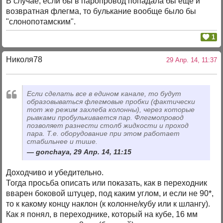
В случае, если бы в паропровод попадала бы еще и
возвратная флегма, то булькание вообще было бы
"слонопотамским".
1
Николя78
29 Апр. 14, 11:37
Если сделать все в едином канале, то будут
образовываться флегмовые пробки (фактически
тот же режим захлеба колонны), через которые
рывками пробулькивается пар. Флегмопровод
позволяет разнести столб жидкости и проход
пара. Т.е. оборудование при этом работает
стабильнее и тише.
gonchaya, 29 Апр. 14, 11:15
Доходчиво и убедительно.
Тогда просьба описать или показать, как в переходник
вварен боковой штуцер, под каким углом, и если не 90*,
то к какому концу наклон (к колонне/кубу или к шлангу).
Как я понял, в переходнике, который на кубе, 16 мм