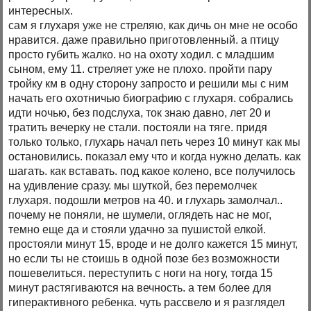
интересных.
сам я глухаря уже не стреляю, как дичь он мне не особо
нравится. даже правильно приготовленный. а птицу
просто губить жалко. но на охоту ходил. с младшим
сыном, ему 11. стреляет уже не плохо. пройти пару
тройку км в одну сторону запросто и решили мы с ним
начать его охотничью биографию с глухаря. собрались
идти ночью, без подслуха, ток знаю давно, лет 20 и
тратить вечерку не стали. постояли на тяге. придя
только только, глухарь начал петь через 10 минут как мы
остановились. показал ему что и когда нужно делать. как
шагать. как вставать. под какое колено, все получилось
на удивление сразу. мы шуткой, без перемолчек
глухаря. подошли метров на 40. и глухарь замолчал..
почему не поняли, не шумели, оглядеть нас не мог,
темно еще да и стояли удачно за пушистой елкой.
простояли минут 15, вроде и не долго кажется 15 минут,
но если ты не стоишь в одной позе без возможности
пошевелиться. переступить с ноги на ногу, тогда 15
минут растягиваются на вечность. а тем более для
гиперактивного ребенка. чуть рассвело и я разглядел