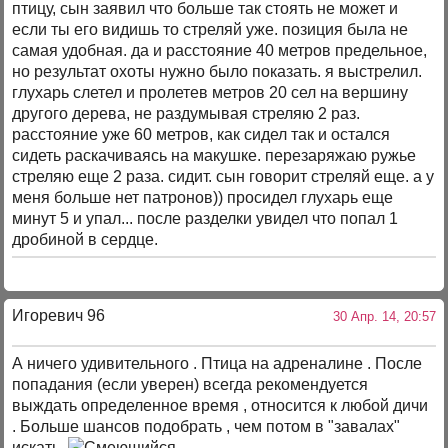
птицу, сын заявил что больше так стоять не может и
если ты его видишь то стреляй уже. позиция была не
самая удобная. да и расстояние 40 метров предельное,
но результат охоты нужно было показать. я выстрелил.
глухарь слетел и пролетев метров 20 сел на вершину
другого дерева, не раздумывая стреляю 2 раз.
расстояние уже 60 метров, как сидел так и остался
сидеть раскачиваясь на макушке. перезаряжаю ружье
стреляю еще 2 раза. сидит. сын говорит стреляй еще. а у
меня больше нет патронов)) просидел глухарь еще
минут 5 и упал... после разделки увидел что попал 1
дробиной в сердце.
Игоревич 96
30 Апр. 14, 20:57
А ничего удивительного . Птица на адреналине . После
попадания (если уверен) всегда рекомендуется
выждать определенное время , относится к любой дичи
. Больше шансов подобрать , чем потом в "завалах"
искать