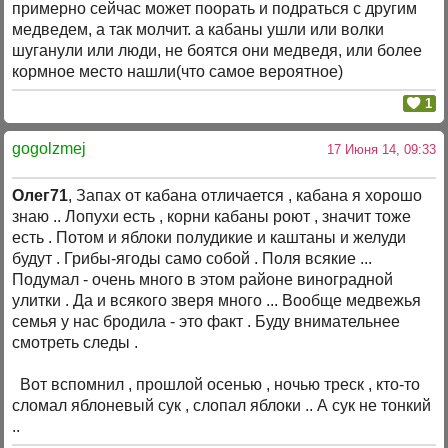
примерно сейчас может поорать и подраться с другим
медведем, а так молчит. а кабаны ушли или волки
шуганули или люди, не боятся они медведя, или более
кормное место нашли(что самое вероятное)
1
gogolzmej
17 Июня 14, 09:33
Олег71
, Запах от кабана отличается , кабана я хорошо
знаю .. Лопухи есть , корни кабаны роют , значит тоже
есть . Потом и яблоки полудикие и каштаны и желуди
будут . Грибы-ягоды само собой . Поля всякие ...
Подумал - очень много в этом районе виноградной
улитки . Да и всякого зверя много ... Вообще медвежья
семья у нас бродила - это факт . Буду внимательнее
смотреть следы .
Вот вспомнил , прошлой осенью , ночью треск , кто-то
сломал яблоневый сук , слопал яблоки .. А сук не тонкий
..