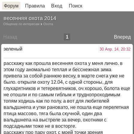
Форум
Правила
Вход
Поиск
весенняя охота 2014
Общение по интересам
Охота
Назад
1
Вперед
зеленый
30 Апр. 14, 20:32
расскажу как прошла весенняя охота у меня лично. в
этом году аномально теплая и бесснежная зима
привела за собой раннюю весну, в марте снега уже не
было. открыли охоту 12.04, с одной стороны, для
глухарятников и тетеревятников, оч хорошо, болота еще
не отошли и по самым гиблым и труднопроходимым
топям ходишь как по полу. а вот для любителей
вальдшнепа и утки рановато, не пошла еще перелетная
птица массово, тяга была скучной, один два
вальдшнепа на выстреле за вечер, охотники с
подсадными тоже не в восторге.
расскажу про пару охот, с моей точки зрения