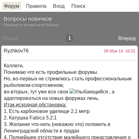
Форум
Правила
Вход
Поиск
Вопросы новичков
Общение по интересам
Рыбалка
Назад
1
Вперед
Ryzhkov76
08 Мая 14, 16:01
Коллеги,
Понимаю что есть профильные форумы.
Но, во-первых не стремлюсь стать профессиональным
рыболовом-спортсменом,
во-вторых, тут уже все свои
, а
адаптироваться на новых форумах лень.
Итак,исходная обстановка:
1. Есть карбоновое удилище 2,1 метр
2. Катушка Fabica 5.2:1
3. Желание что-нить (неважно что) половить в
Ленинградской области в прудах
4. Полнейшее отсутствие малейшего представления о