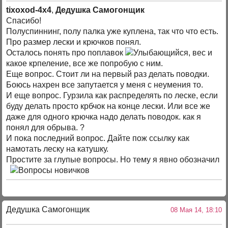
tixoxod-4x4
,
Дедушка Самогонщик
Спасибо!
Полуспиннинг, полу палка уже куплена, так что что есть.
Про размер лески и крючков понял.
Осталось понять про поплавок
, вес и
какое крпеление, все же попробую с ним.
Еще вопрос. Стоит ли на первый раз делать поводки.
Боюсь нахрен все запутается у меня с неумения то.
И еще вопрос. Гурзила как распределять по леске, если
буду делать просто крбчок на конце лески. Или все же
даже для одного крючка надо делать поводок. как я
понял для обрыва. ?
И пока последний вопрос. Дайте пож ссылку как
намотать леску на катушку.
Простите за глупые вопросы. Но тему я явно обозначил
Дедушка Самогонщик
08 Мая 14, 18:10