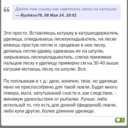
Дайте пож ссылку как намотать леску на катушку.
Ryzhkov76, 08 Мая 14, 18:01
Это просто. Вставляешь катушку в катушкодержатель
удилища, откидываешь лескоукладыватель, на леске
вяжешь простую петлю и, продевая в нее леску,
делаешь петлю-удавку, одеваешь ее на шпулю,
закрываешь лескоукладыватель, слегка прижимая
пальцем леску к удилищу примерно см на 30-40 выше
катушки мотаешь леску на шпулю. Все.
По поплывкам и т. д.: дело, конечно, твое, но удилище
явно не приспособлено для такой ловли. Будет много
гемора, мата, запутываний снасти и, как следствие, -
минимум удовольствия от рыбалки. Лучше: либо
используй то, что есть для донной (фидерной) ловли,
либо купи другое, более длинное удилище.
1