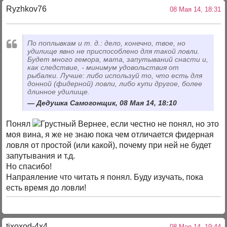
Ryzhkov76
08 Мая 14, 18:31
По поплывкам и т. д.: дело, конечно, твое, но
удилище явно не приспособлено для такой ловли.
Будет много гемора, мата, запутываний снасти и,
как следствие, - минимум удовольствия от
рыбалки. Лучше: либо используй то, что есть для
донной (фидерной) ловли, либо купи другое, более
длинное удилище.
Дедушка Самогонщик, 08 Мая 14, 18:10
Понял
Вернее, если честно не понял, но это
моя вина, я же не знаю пока чем отличается фидерная
ловля от простой (или какой), почему при ней не будет
запутывания и т.д.
Но спасибо!
Напраяление что читать я понял. Буду изучать, пока
есть время до ловли!
tixoxod-4x4
08 Мая 14, 19:44