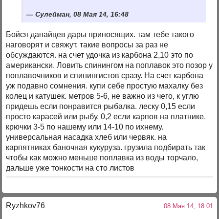
Сулейман, 08 Мая 14, 16:48
Бойся данайцев дары приносящих. там тебе такого
наговорят и свяжут. такие вопросы за раз не
обсуждаются. на счет удочка из карбона 2,10 это по
американски. Ловить спинингом на поплавок это позор у
поплавочников и спинингистов сразу. На счет карбона
уж подавно сомнения. купи себе простую махалку без
колец и катушек. метров 5-6, не важно из чего, к углю
придешь если понравится рыбалка. леску 0,15 если
просто карасей или рыбу, 0,2 если карпов на платнике.
крючки 3-5 по нашему или 14-10 по ихнему.
универсальная насадка хлеб или червяк. на
карпятниках баночная кукуруза. грузила подбирать так
чтобы как можно меньше поплавка из воды торчало,
дальше уже тонкости на сто листов
Ryzhkov76
08 Мая 14, 18:01