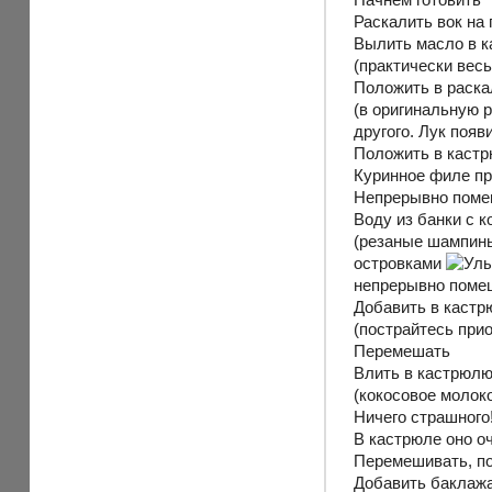
Раскалить вок на
Вылить масло в 
(практически вес
Положить в раска
(в оригинальную р
другого. Лук появ
Положить в кастр
Куринное филе пр
Непрерывно помеш
Воду из банки с 
(резаные шампинь
островками
непрерывно помеш
Добавить в каст
(пострайтесь прио
Перемешать
Влить в кастрюлю
(кокосовое молок
Ничего страшного
В кастрюле оно оч
Перемешивать, по
Добавить баклажан