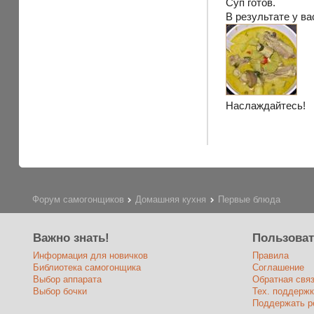
Суп готов.
В результате у в
Наслаждайтесь!
Форум самогонщиков
Домашняя кухня
Первые блюда
Важно знать!
Пользова
Информация для новичков
Правила
Библиотека самогонщика
Соглашение
Выбор аппарата
Обратная свя
Выбор бочки
Тех. поддержк
Поддержать р