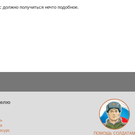
ас должно получиться нечто подобное.
телю
зь
а
есурс
ПОМОЩЬ СОЛДАТА