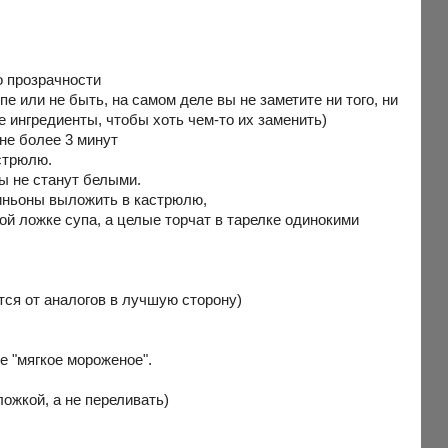
о прозрачности
пе или не быть, на самом деле вы не заметите ни того, ни
ие ингредиенты, чтобы хоть чем-то их заменить)
не более 3 минут
стрюлю.
ы не станут белыми.
иньоны выложить в кастрюлю,
й ложке супа, а целые торчат в тарелке одинокими
тся от аналогов в лучшую сторону)
е "мягкое мороженое".
ложкой, а не переливать)