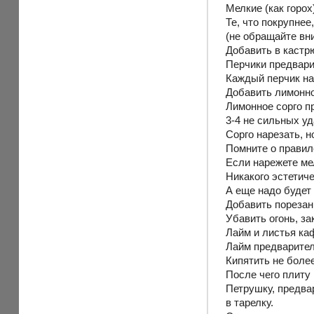
Мелкие (как горо
Те, что покрупнее
(не обращайте вни
Добавить в кастр
Перчики предвари
Каждый перчик на 
Добавить лимонно
Лимонное сорго п
3-4 не сильных у
Сорго нарезать, н
Помните о правиле
Если нарежете ме
Никакого эстетич
А еще надо будет
Добавить порезанн
Убавить огонь, за
Лайм и листья ка
Лайм предварител
Кипятить не боле
После чего плиту
Петрушку, предва
в тарелку.