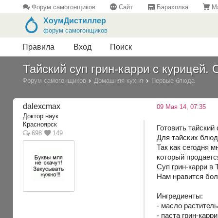
Форум самогонщиков
Сайт
Барахолка
Ма
ХоумДистиллер
форум самогонщиков
Правила
Вход
Поиск
Тайский суп грин-карри с курицей.
Форум самогонщиков
Домашняя кухня
Первые блюда
dalexcmax
09 Мая 14, 07:35
Доктор наук
Красноярск
Готовить тайский 
698
149
Для тайских блюд
Так как сегодня м
который продаетс
Суп грин-карри в 
Нам нравится бол
Ингредиенты:
- масло раститель
- паста грин-карри 