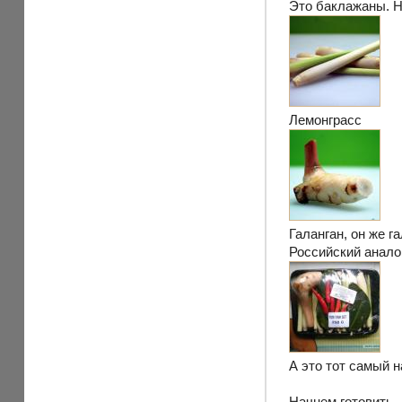
Это баклажаны. Н
Лемонграсс
Галанган, он же га
Российский аналог
А это тот самый н
Начнем готовить