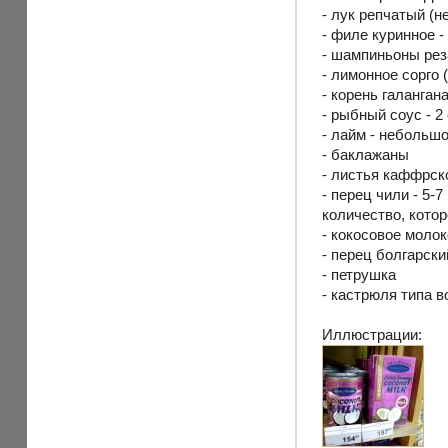
- лук репчатый (н
- филе куринное -
- шампиньоны реза
- лимонное сорго 
- корень галангана
- рыбный соус - 
- лайм - небольшо
- баклажаны
- листья каффрско
- перец чили - 5-
количество, кото
- кокосовое молок
- перец болгарск
- петрушка
- кастрюля типа в
Иллюстрации: