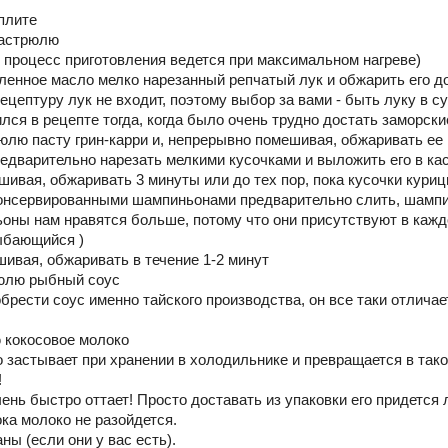
 плите
кастрюлю
ь процесс приготовления ведется при максимальном нагреве)
ленное масло мелко нарезанный репчатый лук и обжарить его д
ецептуру лук не входит, поэтому выбор за вами - быть луку в су
ился в рецепте тогда, когда было очень трудно достать заморск
юлю пасту грин-карри и, непрерывно помешивая, обжаривать ее 
едварительно нарезать мелкими кусочками и выложить его в ка
ивая, обжаривать 3 минуты или до тех пор, пока кусочки куриц
консервированными шампиньонами предварительно слить, шамп
оны нам нравятся больше, потому что они присутствуют в каждо
)
ивая, обжаривать в течение 1-2 минут
рюлю рыбный соус
брести соус именно тайского производства, он все таки отличае
 кокосовое молоко
о застывает при хранении в холодильнике и превращается в тако
!
ень быстро оттает! Просто доставать из упаковки его придется 
ка молоко не разойдется.
ы (если они у вас есть).