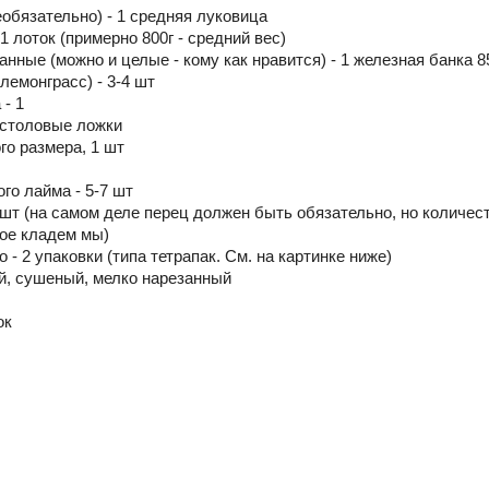
еобязательно) - 1 средняя луковица
 1 лоток (примерно 800г - средний вес)
нные (можно и целые - кому как нравится) - 1 железная банка 8
(лемонграсс) - 3-4 шт
 - 1
2 столовые ложки
го размера, 1 шт
го лайма - 5-7 шт
7 шт (на самом деле перец должен быть обязательно, но количес
рое кладем мы)
о - 2 упаковки (типа тетрапак. См. на картинке ниже)
ий, сушеный, мелко нарезанный
ок