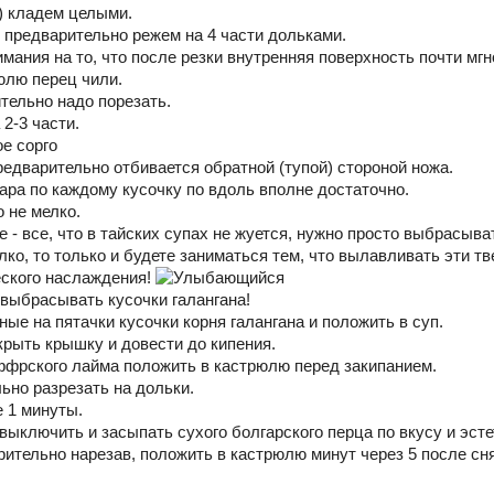
х) кладем целыми.
, предварительно режем на 4 части дольками.
мания на то, что после резки внутренняя поверхность почти мг
юлю перец чили.
тельно надо порезать.
2-3 части.
е сорго
редварительно отбивается обратной (тупой) стороной ножа.
дара по каждому кусочку по вдоль вполне достаточно.
о не мелко.
 - все, что в тайских супах не жуется, нужно просто выбрасыва
лко, то только и будете заниматься тем, что вылавливать эти т
еского наслаждения!
 выбрасывать кусочки галангана!
ые на пятачки кусочки корня галангана и положить в суп.
крыть крышку и довести до кипения.
ффрского лайма положить в кастрюлю перед закипанием.
ьно разрезать на дольки.
е 1 минуты.
 выключить и засыпать сухого болгарского перца по вкусу и эст
рительно нарезав, положить в кастрюлю минут через 5 после сн