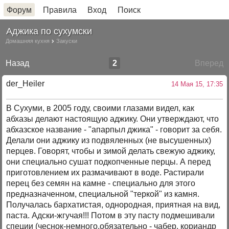
Форум
Правила
Вход
Поиск
Аджика по сухумски
Домашняя кухня
Закуски
Назад
2
Вперед
der_Heiler
14 Мая 15, 17:35
В Сухуми, в 2005 году, своими глазами видел, как
абхазы делают настоящую аджику. Они утверждают, что
абхазское название - "апарпыл джика" - говорит за себя.
Делали они аджику из подвяленных (не высушенных)
перцев. Говорят, чтобы и зимой делать свежую аджику,
они специально сушат подкопченные перцы. А перед
приготовлением их размачивают в воде. Растирали
перец без семян на камне - специально для этого
предназначенном, специальной "теркой" из камня.
Получалась бархатистая, однородная, приятная на вид,
паста. Адски-жгучая!!! Потом в эту пасту подмешивали
специи (чеснок-немного,обязательно - чабер, кориандр