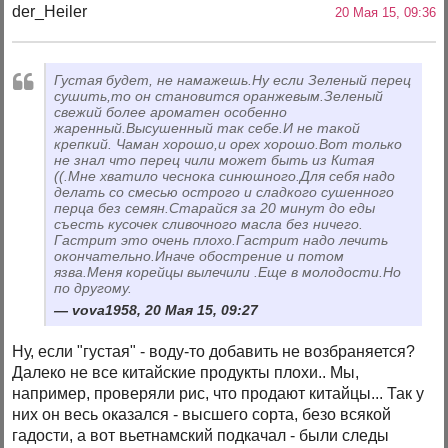
der_Heiler
20 Мая 15, 09:36
Густая будет, не намажешь.Ну если Зеленый перец
сушить,то он становится оранжевым.Зеленый
свежий более ароматен особенно
жаренный.Высушенный так себе.И не такой
крепкий. Чаман хорошо,и орех хорошо.Вот только
не знал что перец чили может быть из Китая
((.Мне хватило чеснока синюшного.Для себя надо
делать со смесью острого и сладкого сушенного
перца без семян.Старайся за 20 минут до еды
съесть кусочек сливочного масла без ничего.
Гастрит это очень плохо.Гастрит надо лечить
окончательно.Иначе обострение и потом
язва.Меня корейцы вылечили .Еще в молодости.Но
по другому.
vova1958, 20 Мая 15, 09:27
Ну, если "густая" - воду-то добавить не возбраняется?
Далеко не все китайские продукты плохи.. Мы,
например, проверяли рис, что продают китайцы... Так у
них он весь оказался - высшего сорта, безо всякой
гадости, а вот вьетнамский подкачал - были следы