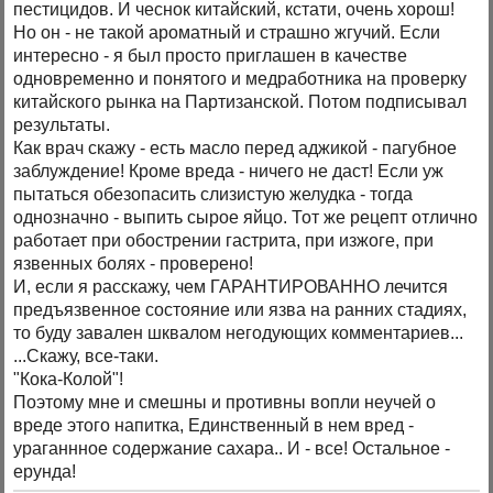
пестицидов. И чеснок китайский, кстати, очень хорош!
Но он - не такой ароматный и страшно жгучий. Если
интересно - я был просто приглашен в качестве
одновременно и понятого и медработника на проверку
китайского рынка на Партизанской. Потом подписывал
результаты.
Как врач скажу - есть масло перед аджикой - пагубное
заблуждение! Кроме вреда - ничего не даст! Если уж
пытаться обезопасить слизистую желудка - тогда
однозначно - выпить сырое яйцо. Тот же рецепт отлично
работает при обострении гастрита, при изжоге, при
язвенных болях - проверено!
И, если я расскажу, чем ГАРАНТИРОВАННО лечится
предъязвенное состояние или язва на ранних стадиях,
то буду завален шквалом негодующих комментариев...
...Скажу, все-таки.
"Кока-Колой"!
Поэтому мне и смешны и противны вопли неучей о
вреде этого напитка, Единственный в нем вред -
ураганнное содержание сахара.. И - все! Остальное -
ерунда!