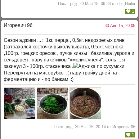
Посл. ред. 20 Мая 15, 09:38 от der_Heiler
1
Игоревич 96
30 Авг. 15, 20:05
Сезон аджики ... ; 1кг. перца , 0,5кг. недозрелых слив
(затрахался косточки выколупывать), 0,5 кг. чеснока
,100гр. грецких орехов , пучок кинзы , базилика ,укропа и
сельдерея , пару пакетиков "хмели-сунели", соль ... я
закинул 3 - 100гр. стаканчика .
Перекрутил на мясорубке :( пару-тройку дней на
ферментацию и - по банкам :)
Посл. ред. 30 Авг. 15, 20:14 от Игоревич 96
1