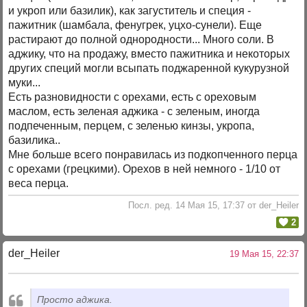
и укроп или базилик), как загуститель и специя -
пажитник (шамбала, фенугрек, уцхо-сунели). Еще
растирают до полной однородности... Много соли. В
аджику, что на продажу, вместо пажитника и некоторых
других специй могли всыпать поджаренной кукурузной
муки...
Есть разновидности с орехами, есть с ореховым
маслом, есть зеленая аджика - с зеленым, иногда
подпеченным, перцем, с зеленью кинзы, укропа,
базилика..
Мне больше всего понравилась из подкопченного перца
с орехами (грецкими). Орехов в ней немного - 1/10 от
веса перца.
Посл. ред. 14 Мая 15, 17:37 от der_Heiler
2
der_Heiler
19 Мая 15, 22:37
Просто аджика.