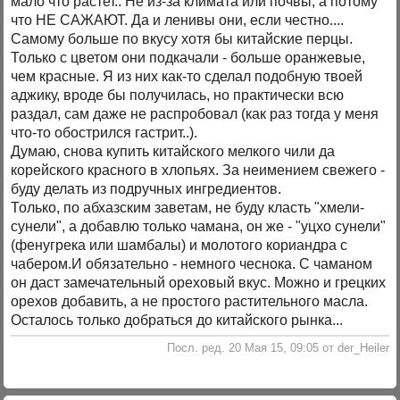
мало что растет.. Не из-за климата или почвы, а потому
что НЕ САЖАЮТ. Да и ленивы они, если честно....
Самому больше по вкусу хотя бы китайские перцы.
Только с цветом они подкачали - больше оранжевые,
чем красные. Я из них как-то сделал подобную твоей
аджику, вроде бы получилась, но практически всю
раздал, сам даже не распробовал (как раз тогда у меня
что-то обострился гастрит..).
Думаю, снова купить китайского мелкого чили да
корейского красного в хлопьях. За неимением свежего -
буду делать из подручных ингредиентов.
Только, по абхазским заветам, не буду класть "хмели-
сунели", а добавлю только чамана, он же - "уцхо сунели"
(фенугрека или шамбалы) и молотого кориандра с
чабером.И обязательно - немного чеснока. С чаманом
он даст замечательный ореховый вкус. Можно и грецких
орехов добавить, а не простого растительного масла.
Осталось только добраться до китайского рынка...
Посл. ред. 20 Мая 15, 09:05 от der_Heiler