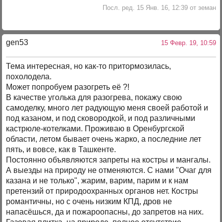
Посл. ред. 15 Янв. 16, 12:39 от земан
gen53
15 Февр. 19, 10:59
Тема интересная, но как-то притормозилась,
похолодела.
Может попробуем разогреть её ?!
В качестве уголька для разогрева, покажу свою
самоделку, много лет радующую меня своей работой и
под казаном, и под сковородкой, и под различными
кастрюле-котелками. Проживаю в Оренбургской
области, летом бывает очень жарко, а последние лет
пять, и вовсе, как в Ташкенте.
Постоянно объявляются запреты на костры и мангалы.
А выезды на природу не отменяются. С нами "Очаг для
казана и не только", жарим, варим, парим и к нам
претензий от природоохранных органов нет. Костры
романтичны, но с очень низким КПД, дров не
напасёшься, да и пожароопасны, до запретов на них.