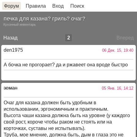
Форум
Правила
Вход
Поиск
печка для казана? гриль? очаг?
Кухонный инвентарь
Назад
2
Вперед
den1975
06 Дек. 15, 19:40
А бочка не прогорает? да и ржавеет она вроде быстро
земан
05 Янв. 16, 14:12
Очаг для казана должен быть удобным в
использовании, эргономичным и практичным.
Высота чаши казана должна быть на уровне (у каждого
свой рост, короче чтобы раком не стоять или на
корточках, суставы не испытывать).
Труба, мое мнение, должна быть, дым в глаза это не