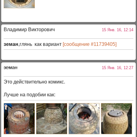
Владимир Викторович
15 Янв. 16, 12:14
земан
,глянь как вариант
[сообщение #11739405]
земан
15 Янв. 16, 12:27
Это действительно комикс.
Лучше на подобии как: