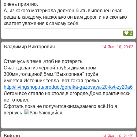
очень приятно.
А, из какого материала должен быть выполнен очаг,
решать каждому, насколько он вам дорог, и на сколько
хватает уважения к самому себе.
2
Владимир Викторович
14 Янв. 16, 20:03
Отмечусь в теме ,чтоб не потерять.
Очаг сделал из чёрной трубы диаметром
300мм,толщиной 5мм."Выхлопная" труба
имеется.Источник тепла -вот такая грелка
http://livingshop.ru/product/gorelka-gazovaya-20-kvt-zy20a6
Летом всё стаяло на столе,в огороде.Дома практически
не готовил.
Сфотать пока не получится-зима,замело всё.Но я
вернусь
Bиkтop
14 Янв. 16, 21:25