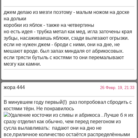
джем делаю из мезги поэтому - малым ножом на доске
на дольки
коробки из яблок - также на четвертины
но есть идея - трубка метал как мед. игла заточены края
зубцы, насаживаешь яблоки, сзади вылезают огрызки.
если не нужен джем - броди с ними, они на дне, не
мешают вроде. был запах миндаля от абрикосовых.
если трясти бутыль с костями то они перемалывают
мезгу как камни.
жора 444
26 Февр. 19, 21:33
В минувшем году первый(!) раз попробовал сбродить с
костями тёрн. Не понравилось
. Лучше б я их
сразу отделил как обычно, чем перед перегоном из
сусла вылавливать: падают они на дно не
все,приличное количество остаётся распределёнными