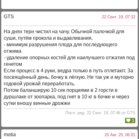
GTS
22 Сент. 19, 07:32
На днях терн чистил на чачу. Обычной палочкой для
суши, путём прокола и выдавливания.
- минимум разрушения плода для последующего
отжима
- удаление опорных костей для наилучшего отжатия под
генетом
Если процесс в 4 руки, ведра только в путь отлетают. За
посвящённый день, бочку в лёгкую. Не так уж и муторно
годовой урожай переработать.
Потом баланширую 10 сек порциями в 2 горсти в
дуршлаке от зоопарка, под гнет в 10 кг в бочке и через
сутки вношу винные дрожжи
Посл. ред. 22 Сент. 19, 07:46 от GTS
1
motia
25 Авг. 25, 06:01