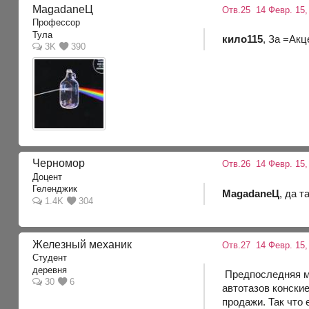
MagadaneЦ
Отв.25
14 Февр. 15,
Профессор
Тула
кило115
, За =Акц
3K
390
Черномор
Отв.26
14 Февр. 15,
Доцент
Геленджик
MagadaneЦ
, да т
1.4K
304
Железный механик
Отв.27
14 Февр. 15,
Студент
деревня
Предпоследняя мо
30
6
автотазов конские
продажи. Так что 