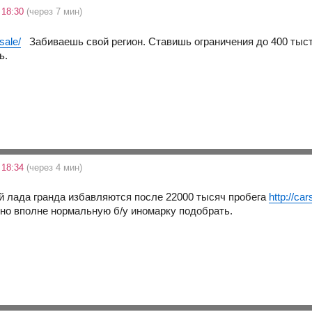
 18:30
(через 7 мин)
/sale/
Забиваешь свой регион. Ставишь ограничения до 400 тыстру
ь.
 18:34
(через 4 мин)
ой лада гранда избавляются после 22000 тысяч пробега
http://ca
жно вполне нормальную б/у иномарку подобрать.