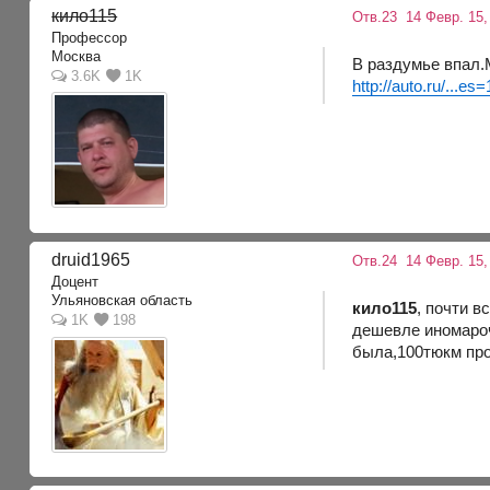
кило115
Отв.23
14 Февр. 15,
Профессор
Москва
В раздумье впал.
3.6K
1K
http://auto.ru/...es=
druid1965
Отв.24
14 Февр. 15,
Доцент
Ульяновская область
кило115
, почти в
1K
198
дешевле иномароч
была,100тюкм про