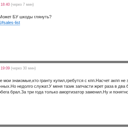
 18:40
(через 7 мин)
Может БУ шкоды глянуть?
1#sales-list
 19:09
(через 30 мин)
се мои знакомые,кто гранту купил,гребутся с кпп.Насчет акпп н
ных.Но недолго служат.У меня тазик запчасти жрет раза в два 
бега брал.За три года только амортизатор заменил.Ну и понятн