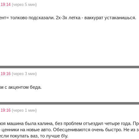
 19:14
(через 5 мин)
ент= толково подсказали. 2х-3х летка - ваккурат устаканишься.
 19:16
(через 3 мин)
ам с акцентом беда.
 19:16
(через 1 мин)
я машина была калина, без проблем отъездил четыре года. Пр
 ценники на новые авто. Обесцениваются очень быстро. Не из за
если покупать ваз, то лучше б\у.