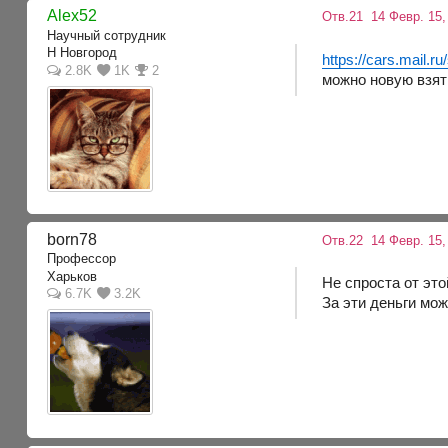
Alex52
Отв.21
14 Февр. 15,
Научный сотрудник
Н Новгород
https://cars.mail.ru
2.8K
1K
2
можно новую взят
born78
Отв.22
14 Февр. 15,
Профессор
Харьков
Не спроста от эт
6.7K
3.2K
За эти деньги мо