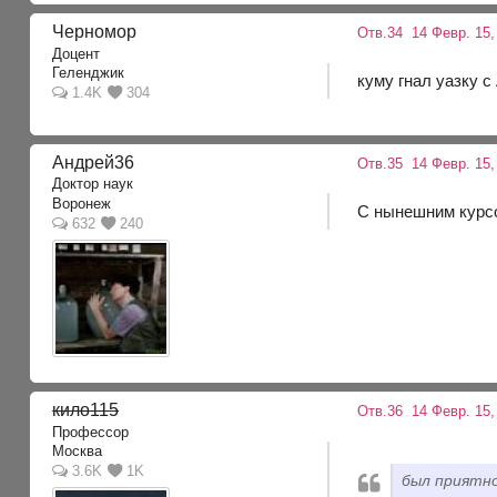
Черномор
Отв.34
14 Февр. 15,
Доцент
Геленджик
куму гнал уазку с
1.4K
304
Андрей36
Отв.35
14 Февр. 15,
Доктор наук
Воронеж
С нынешним курсо
632
240
кило115
Отв.36
14 Февр. 15,
Профессор
Москва
3.6K
1K
был приятно