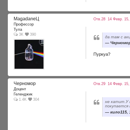
MagadaneЦ
Отв.28
14 Февр. 15,
Профессор
Тула
3K
390
да там с ак
Черномор,
Пуркуа?
Черномор
Отв.29
14 Февр. 15,
Доцент
Геленджик
1.4K
304
не катит.У 
покупается 
кило115, 