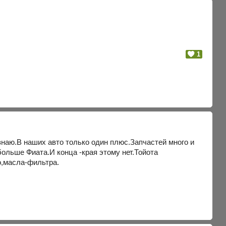
1
е знаю.В наших авто только один плюс.Запчастей много и
больше Фиата.И конца -края этому нет.Тойота
о,масла-фильтра.