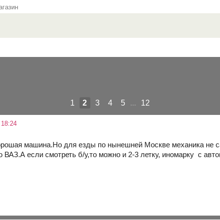
газин
1
2
3
4
5
...
12
 18:24
хорошая машина.Но для езды по нынешней Москве механика не с
 ВАЗ.А если смотреть б/у,то можно и 2-3 летку, иномарку с авт