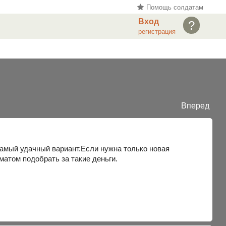
Помощь солдатам
Вход
?
регистрация
Вперед
амый удачный вариант.Если нужна только новая
оматом подобрать за такие деньги.