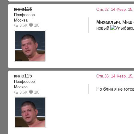
кило115
Отв.32
14 Февр. 15,
Профессор
Москва
Михаилыч
, Миш 
3.6K
1K
новый
кило115
Отв.33
14 Февр. 15,
Профессор
Москва
Но блин я не гот
3.6K
1K