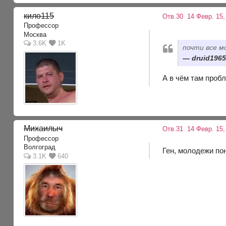
кило115
Отв.30
14 Февр. 15,
Профессор
Москва
3.6K
1K
почти все м
druid1965
А в чём там проб
Михаилыч
Отв.31
14 Февр. 15,
Профессор
Волгоград
Ген, молодежи пон
3.1K
640