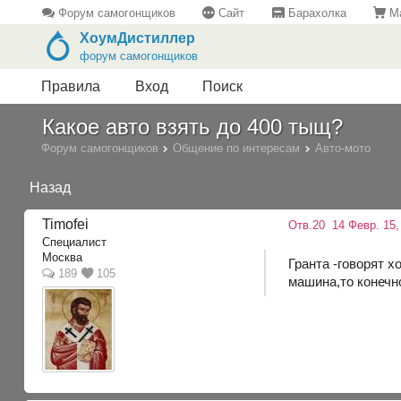
Форум самогонщиков
Сайт
Барахолка
Ма
ХоумДистиллер
форум самогонщиков
Правила
Вход
Поиск
Какое авто взять до 400 тыщ?
Форум самогонщиков
Общение по интересам
Авто-мото
Назад
Timofei
Отв.20
14 Февр. 15,
Специалист
Москва
Гранта -говорят 
189
105
машина,то конечно