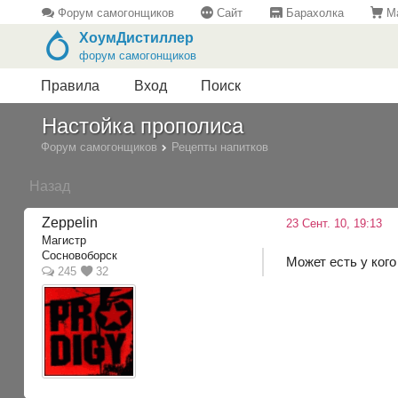
Форум самогонщиков
Сайт
Барахолка
Ма
ХоумДистиллер
форум самогонщиков
Правила
Вход
Поиск
Настойка прополиса
Форум самогонщиков
Рецепты напитков
Назад
Zeppelin
23 Сент. 10, 19:13
Магистр
Сосновоборск
Может есть у ког
245
32