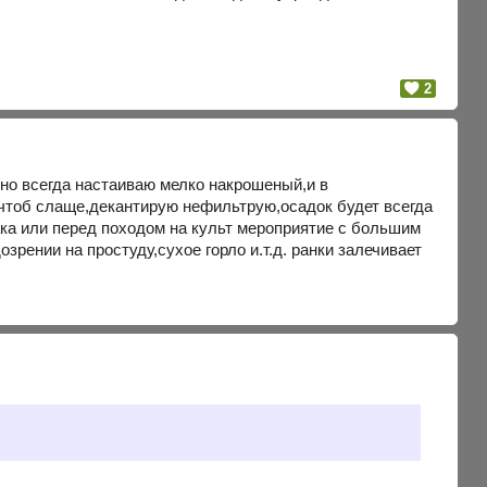
2
но всегда настаиваю мелко накрошеный,и в
 чтоб слаще,декантирую нефильтрую,осадок будет всегда
ака или перед походом на культ мероприятие с большим
рении на простуду,сухое горло и.т.д. ранки залечивает