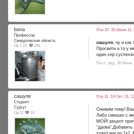
bona
Отв.10
30 Июня 11, 
Профессор
Свердловская область
сашуля
, ну и как
2.2K
286
Просвети а то у м
один хер суспензи
Посл. ред. 30 Июня 1
сашуля
Отв.11
14 Окт. 11, 1
Студент
Сургут
Оживим тему! Ваш
32
19
Либо смешал с ме
МОЙ! рецепт проп
"дрова".Добавить
хуже) масло 1к2.