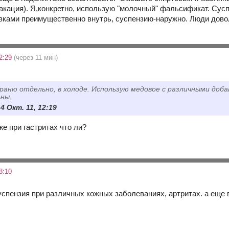
акация). Я,конкретно, использую "молочный" фальсификат. Сус
ками преимущественно внутрь, суспензию-наружно. Люди дово
12:29
(через 11 мин)
раню отдельно, в холоде. Использую медовое с различными доб
ьны.
4 Окт. 11, 12:19
 же при гастритах что ли?
8:10
суспензия при различных кожных заболеваниях, артритах. а еще в