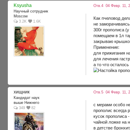
Ksyusha
Отв.4
04 Февр. 11, 2
Научный сотрудник
Moscow
Как пчеловод дел
3.2K
1.6K
не заморачиваясь
300г прополиса (
помещаем в 1л та
закрываю крышкой 
Применение:
для прижигания на
для лечения гаст
а то что осталос
хищник
Отв.5
04 Февр. 11, 
Кандидат наук
выше Нижнего
с мерами особо н
349
82
прополис всегда р
кусок прополиса 
чайной ложке на н
в детстве бронхит