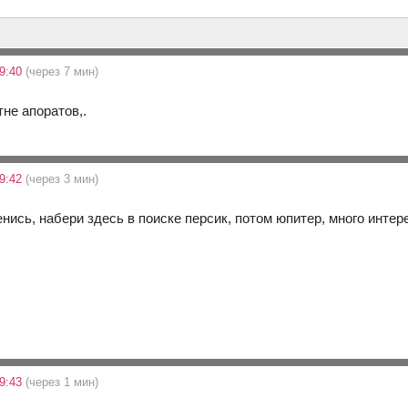
19:40
(через 7 мин)
тне апоратов,.
19:42
(через 3 мин)
ленись, набери здесь в поиске персик, потом юпитер, много инте
19:43
(через 1 мин)