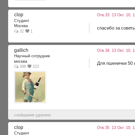
clop
Отв.33
13 Окт. 10, 
Студент
Москва
спасибо за совет
32
1
gallich
Отв.34
13 Окт. 10, 
Научный сотрудник
москва
Для пшенички 50 л
398
323
сообщение удалено
clop
Отв.35
13 Окт. 10, 1
Студент