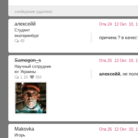
сообщение удалено
алексейй
Отв.24
12 Окт. 10, 
Студент
екатеринбург
причина ? в качес
49
Samogon_s
Отв.25
12 Окт. 10, 
Научный сотрудник
юг Украины
алексейй
, не по
1.1K
384
Makovka
Отв.26
12 Окт. 10, 
Игорь