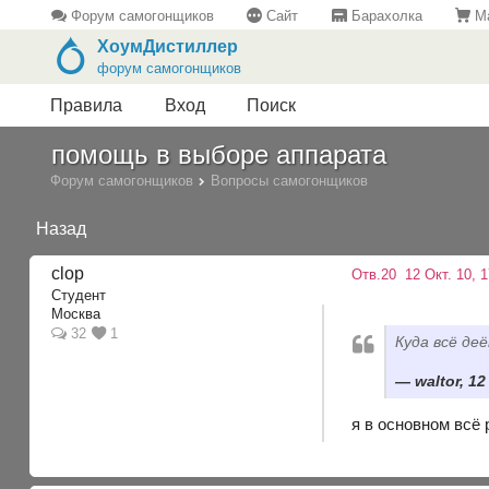
Форум самогонщиков
Сайт
Барахолка
Ма
ХоумДистиллер
форум самогонщиков
Правила
Вход
Поиск
помощь в выборе аппарата
Форум самогонщиков
Вопросы самогонщиков
Назад
clop
Отв.20
12 Окт. 10, 1
Студент
Москва
32
1
Куда всё де
waltor, 12
я в основном всё