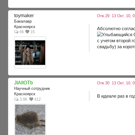
toymaker
Отв.29
13 Окт. 10, 0
Бакалавр
Красноярск
Абсолютно соглас
66
15
C
с учетом второй г
свадьбу) за корот
JIAIIOTb
Отв.30
13 Окт. 10, 0
Научный сотрудник
Красноярск
В идеале раз в го
3.8K
412