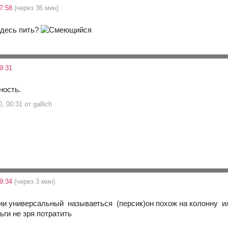
17:58
(через 36 мин)
здесь пить?
9:31
ность.
, 00:31 от gallich
19:34
(через 3 мин)
ии универсальный называеться (персик)он похож на колонну ил
ьги не зря потратить