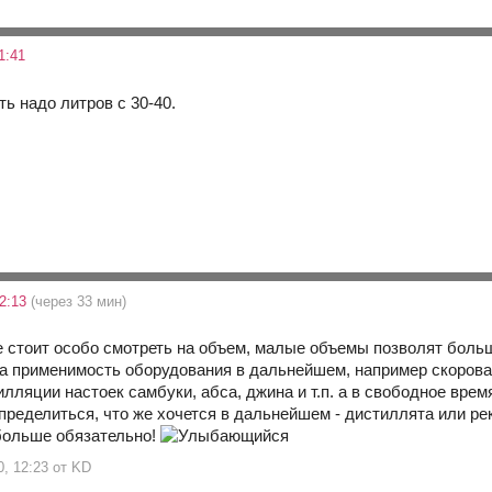
1:41
ть надо литров с 30-40.
12:13
(через 33 мин)
 стоит особо смотреть на объем, малые объемы позволят боль
а применимость оборудования в дальнейшем, например скоров
илляции настоек самбуки, абса, джина и т.п. а в свободное вре
пределиться, что же хочется в дальнейшем - дистиллята или рек
больше обязательно!
0, 12:23 от KD