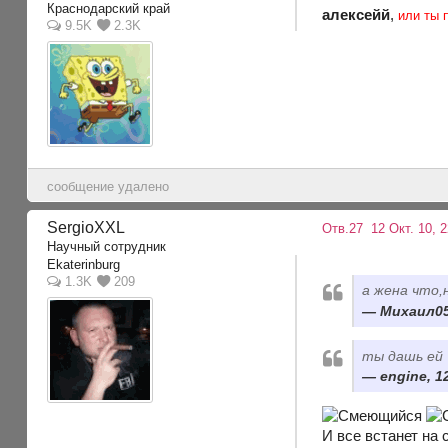
Краснодарский край
алексейй
,
или ты 
9.5K
2.3K
сообщение удалено
SergioXXL
Отв.27
12 Окт. 10, 2
Научный сотрудник
Ekaterinburg
1.3K
209
а жена что,
Михаил050
ты дашь ей
engine, 1
И все встанет на с