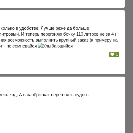
 сколько в удобстве. Лучше реже да больше
итровый. И теперь перегоняю бочку 110 литров не за 4 (
льная возможность выполнить крупный заказ (к примеру на
ют - не сомневайся
1
есь код. А в напёрстках перегонять нудно .