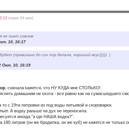
23:13
(через 54 мин)
ня не пьет совсем
Окт. 10, 16:17
 будет (правильно до сих пор делала, хороший вкус))))) )
2 Окт. 10, 16:19
lop
, сначала кажется, что НУ КУДА мне СТОЛЬКО!
яснять домашним не охота - все равно как на сумасшедшего смо
 то с 19ти литровки из под воды питьевой и скороварки.
 пьет. А водку раньше на дух не переносила.
есуется иногда "а где НАША водка?".
а 180 литров (он же бродилка, он же куб) не кажется не только 