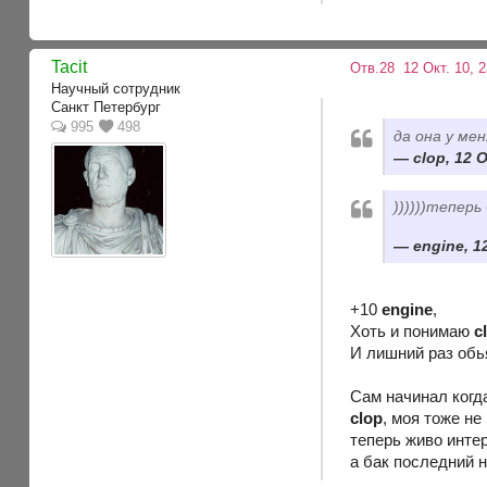
Tacit
Отв.28
12 Окт. 10, 
Научный сотрудник
Санкт Петербург
995
498
да она у ме
clop, 12 
))))))теперь
engine, 1
+10
engine
,
Хоть и понимаю
c
И лишний раз обь
Сам начинал когда
clop
, моя тоже не
теперь живо интер
а бак последний н