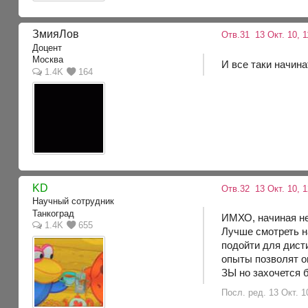
ЗмияЛов
Отв.31
13 Окт. 10, 1
Доцент
Москва
И все таки начина
1.4K
164
KD
Отв.32
13 Окт. 10, 
Научный сотрудник
Танкоград
ИМХО, начиная не
1.4K
655
Лучше смотреть н
подойти для дист
опыты позволят о
ЗЫ но захочется 
Посл. ред. 13 Окт. 1