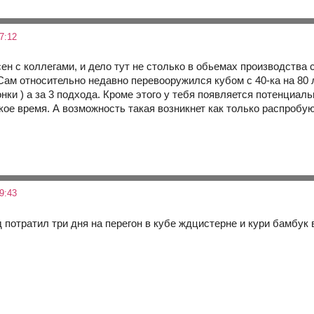
7:12
ен с коллегами, и дело тут не столько в обьемах производства
ам относительно недавно перевооружился кубом с 40-ка на 80 л
онки ) а за 3 подхода. Кроме этого у тебя появляется потенциа
кое время. А возможность такая возникнет как только распробу
9:43
д потратил три дня на перегон в кубе ждцистерне и кури бамбук в