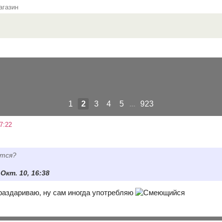
газин
1
2
3
4
5
...
923
7:22
ётся?
 Окт. 10, 16:38
 раздариваю, ну сам иногда употребляю