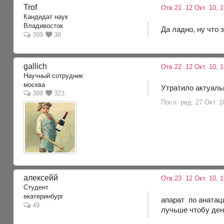
Trof
Отв.21
12 Окт. 10, 
Кандидат наук
Владивосток
Да ладно, ну что 
399
38
gallich
Отв.22
12 Окт. 10, 1
Научный сотрудник
москва
Утратило актуаль
398
323
Посл. ред. 27 Окт. 10
алексейй
Отв.23
12 Окт. 10, 
Студент
екатеринбург
апарат по анатац
49
лучьше чтобу ден