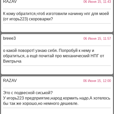
RAZAV
06 Июня 15, 11:43
К кому обратится,чтоб изготовили начинку нпг для моей
(от игорь223) скороварки?
breee3
06 Июня 15, 11:57
о какой поворот! узнаю себя. Попробуй к нему и
обратиться, а ещё почитай про механический НПГ от
Виктрыча
RAZAV
06 Июня 15, 12:00
Это с подвесной сиськой?
У игорь223 предприятие,народ кормить надо.А хотелось
бы так же хорошо,но немного дешевле.