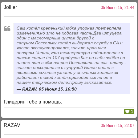
Jollier
05 Июня 15, 21:44
Сам котёл крепенький,юбка упорная претерпела
изменения,но это не ходовая часть.Два штуцера
один с масломерным щупом,другой с
сапуном.Поскольку котёл выдержал службу в СА и
часто эксплуатировался,значит нравился
поварам.Читал,что температура поднимается в
таком котле до 107 градусов.Как он себя ведёт на
плите-вот в чём вопрос.Поставить на газ. плиту -
значит поссориться с супругой.Более полно с
нюансами хочется узнать у опытных коллегкак
работает такой котёл,пригодиться ли он в
нашем творческом деле.Прошу высказаться.
RAZAV, 05 Июня 15, 16:50
Глицерин тебе в помощь.
1
RAZAV
05 Июня 15, 22:07