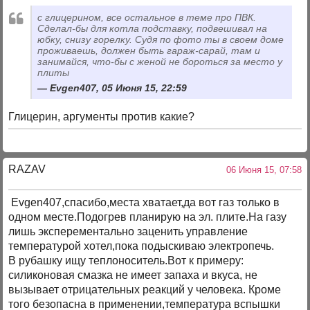
с глицерином, все остальное в теме про ПВК.
Сделал-бы для котла подставку, подвешивал на
юбку, снизу горелку. Судя по фото ты в своем доме
проживаешь, должен быть гараж-сарай, там и
занимайся, что-бы с женой не бороться за место у
плиты
Evgen407, 05 Июня 15, 22:59
Глицерин, аргументы против какие?
RAZAV
06 Июня 15, 07:58
Evgen407,спасибо,места хватает,да вот газ только в
одном месте.Подогрев планирую на эл. плите.На газу
лишь эксперементально заценить управление
температурой хотел,пока подыскиваю электропечь.
В рубашку ищу теплоноситель.Вот к примеру:
силиконовая смазка не имеет запаха и вкуса, не
вызывает отрицательных реакций у человека. Кроме
того безопасна в применении,температура вспышки