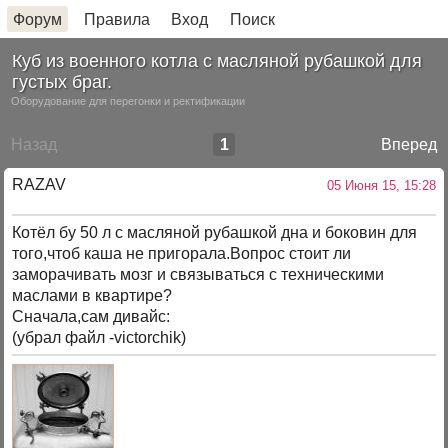
Форум
Правила
Вход
Поиск
Куб из военного котла с масляной рубашкой для
густых браг.
Оборудование для перегонки и ректификации
Назад
1
Вперед
RAZAV
05 Июня 15, 15:28
Котёл бу 50 л с масляной рубашкой дна и боковин для
того,чтоб каша не пригорала.Вопрос стоит ли
заморачивать мозг и связываться с техническими
маслами в квартире?
Сначала,сам дивайс:
(убрал файл -victorchik)