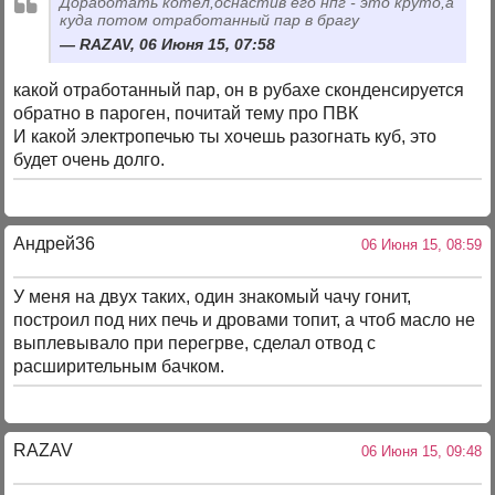
Доработать котёл,оснастив его нпг - это круто,а
куда потом отработанный пар в брагу
RAZAV, 06 Июня 15, 07:58
какой отработанный пар, он в рубахе сконденсируется
обратно в пароген, почитай тему про ПВК
И какой электропечью ты хочешь разогнать куб, это
будет очень долго.
Андрей36
06 Июня 15, 08:59
У меня на двух таких, один знакомый чачу гонит,
построил под них печь и дровами топит, а чтоб масло не
выплевывало при перегрве, сделал отвод с
расширительным бачком.
RAZAV
06 Июня 15, 09:48