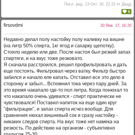
Посл. ред. 13 Окт. 16, 22:22 от Дедд
6
firsovdmi
20 Янв. 17, 16:20
Недавно делал полу настойку полу наливку на вишне
(на литр 50% спирта, 1кг ягод и сахарку щепотку).
Стояло неделю или две. После настоя был резкий запах
спиртяги, и на вкус тоже резковато.
Я сначала расстроился, решил профильтровать и дать
еще постоять. Фильтровал через ватку. Фильтр быстро
забился и начало еле капать. Отставил все это дело в
сторонку и забыл... Вспомнил тока через пару дней. За
это время накапало где-то пол литра. Когда понюхал то
что накапало очень удивился - спирт практически не
чувствовался! Поставил напиток на еще один круг
"фильтрации", и запах спирта исчез вообще. Для
сравнения нюхал вишневый сок и сразу настойку -
никаких следов спирта. На вкус тоже нет намека на
резкость. По действию на организм - субъективно
градусов 25-30.