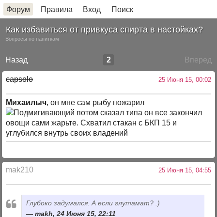
Форум
Правила
Вход
Поиск
Как избавиться от привкуса спирта в настойках?
Вопросы по напиткам
Назад
2
Вперед
capsolo
25 Июня 15, 00:02
Михаилыч
, он мне сам рыбу пожарил
потом сказал типа он все закончил
овощи сами жарьте. Схватил стакан с БКП 15 и
углубился внутрь своих владений
mak210
25 Июня 15, 04:55
Глубоко задумался. А если глутамат? .)
makh, 24 Июня 15, 22:11