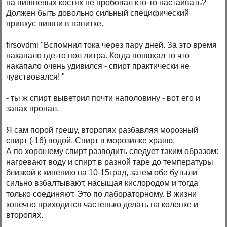
на вишнёвых костях не пробовал кто-то настаивать?
Должен быть довольно сильный специфический
привкус вишни в напитке.
firsovdmi "Вспомнил тока через пару дней. За это время
накапало где-то пол литра. Когда понюхал то что
накапало очень удивился - спирт практически не
чувствовался! "
- ты ж спирт выветрил почти наполовину - вот его и
запах пропал.
Я сам порой грешу, второпях разбавляя морозный
спирт (-16) водой. Спирт в морозилке храню.
А по хорошему спирт разводить следует таким образом:
нагревают воду и спирт в разной таре до температуры
близкой к кипению на 10-15град, затем обе бутыли
сильно взбалтывают, насыщая кислородом и тогда
только соединяют. Это по лабораторному. В жизни
конечно приходится частенько делать на коленке и
второпях.