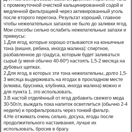
с промежуточной очисткой кальцинированной содой и
медленной фильтрацией через активированный уголь
после второго перегона. Результат хороший, главное
чтобы нежелательных запахов не было до заливки ягод.
Мои способы сильно ослабить нежелательные запахи и
привкусы:
1.Для ягод, которые хорошо отзываются на коньячные
тона (вишня, рябина, иногда малина): спиртное,
разбавленное до градуса, которым будет заливаться
сырьё (у меня обычно 40-60*) настоять 1,5-2 месяца на
дубовых щепках.
2.Для ягод, в которых эти тона нежелательны, долго 1,5-
3 месяца выдерживать на ягодах в прохладном месте
(клюква, брусника, клубника, иногда малина) можно и
для пункта 1. это использовать.
3.В настой отделённый от ягод добавить свежего меда
30-50г/л, выждать пока напиток осветлиться (обычно 2-4
недели) и профильтровать через тонкий фильтр.
4.Не отжимать очень сильно, досуха, ягоды после
продолжительного настаивания, лучше их
использовать, бросив в брагу.