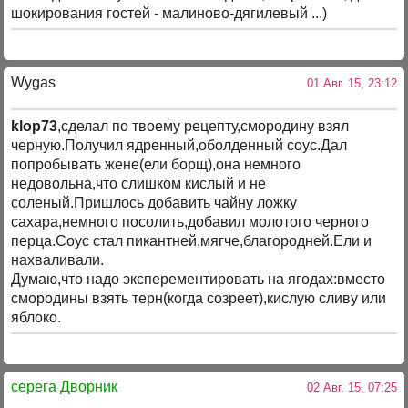
шокирования гостей - малиново-дягилевый ...)
Wygas
01 Авг. 15, 23:12
klop73
,сделал по твоему рецепту,смородину взял
черную.Получил ядренный,оболденный соус.Дал
попробывать жене(ели борщ),она немного
недовольна,что слишком кислый и не
соленый.Пришлось добавить чайну ложку
сахара,немного посолить,добавил молотого черного
перца.Соус стал пикантней,мягче,благородней.Ели и
нахваливали.
Думаю,что надо эксперементировать на ягодах:вместо
смородины взять терн(когда созреет),кислую сливу или
яблоко.
серега Дворник
02 Авг. 15, 07:25