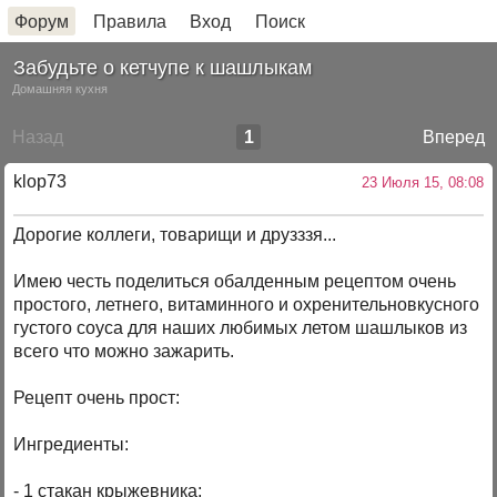
Форум
Правила
Вход
Поиск
Забудьте о кетчупе к шашлыкам
Домашняя кухня
Назад
1
Вперед
klop73
23 Июля 15, 08:08
Дорогие коллеги, товарищи и друзззя...
Имею честь поделиться обалденным рецептом очень
простого, летнего, витаминного и охренительновкусного
густого соуса для наших любимых летом шашлыков из
всего что можно зажарить.
Рецепт очень прост:
Ингредиенты:
- 1 стакан крыжевника;