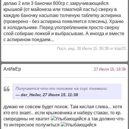
делаю 2 или 3 баночки 800гр с закручивающейся
крышкой (от майонеза или томатной пасты) сверху в
каждую баночку насыпаю толченую таблетку аспирина
(проверено - без аспирина появляется плесень). Храню
в холодильнике. Перед употреблением просто сверху
слой собираю ложкой и выбрасываю. А иногда и вместе
с аспирином поедаем...
Посл. ред. 28 Июля 15, 05:38 от klop73
АлИвЕр
27 Июля 15, 19:39
Получается что-то похожее на соус ткемали
der_Heiler, 27 Июля 15, 11:38
думаю не совсем будет похож. Там кислая слива... хотя
кто его знает... если крыжовника и наберу стакан, то кр.
смородины не хватит
а так должно что-
то интересное получиться