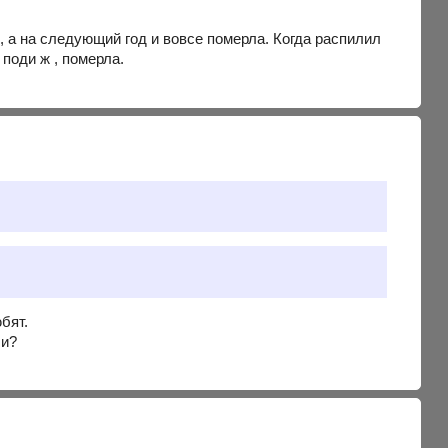
, а на следующий год и вовсе померла. Когда распилил
 поди ж , померла.
бят.
ли?