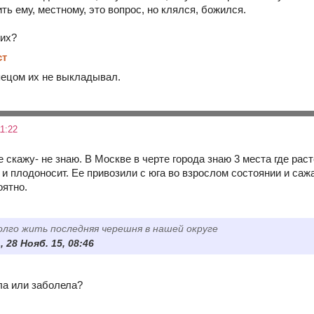
ить ему, местному, это вопрос, но клялся, божился.
тих?
ст
пецом их не выкладывал.
1:22
е скажу- не знаю. В Москве в черте города знаю 3 места где рас
и плодоносит. Ее привозили с юга во взрослом состоянии и сажа
оятно.
олго жить последняя черешня в нашей округе
, 28 Нояб. 15, 08:46
ла или заболела?