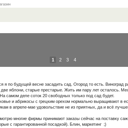
газин
1
2
3
4
я я по будущей весне засадить сад. Огород то есть. Виноград 
две яблони, старые престарые. Жить им пару лет осталось. Мес
На самом деле соток 20 свободных только под сад будет.
ковье и абрикосы с грецким орехом нормально выращивают в е
икам в апреле-мае удовольствие не из приятных, да и всё лучш
смотрю многие фирмы принимают заказы сейчас на поставку саже
орые с гарантированной посадкой). Блин, маркетинг ;)