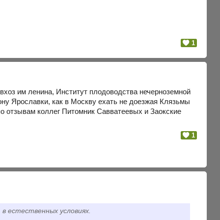
]
1
овхоз им ленина, Институт плодоводства нечерноземной
ону Ярославки, как в Москву ехать не доезжая Клязьмы
по отзывам коллег Питомник Савватеевых и Заокские
1
 в естественных условиях.