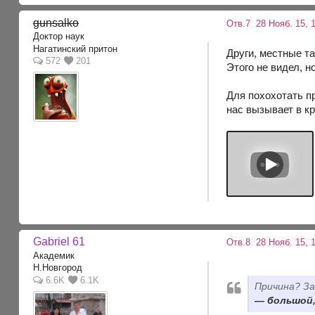
gunsalko
Отв.7
28 Нояб. 15, 
Доктор наук
Нагатинский притон
Други, местные та
572
201
Этого не видел, но
Для похохотать пр
нас вызывает в к
Gabriel 61
Отв.8
28 Нояб. 15, 1
Академик
Н.Новгород
6.6K
6.1K
Причина? За
большой, 