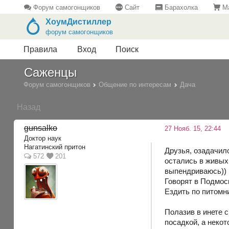
Форум самогонщиков
Сайт
Барахолка
Ма
ХоумДистиллер
форум самогонщиков
Правила
Вход
Поиск
Саженцы
Форум самогонщиков
Общение по интересам
Дача
Назад
gunsalko
27 Нояб. 15, 22:44
Доктор наук
Нагатинский притон
Друзья, озадачилс
572
201
остались в живых 
выпендриваюсь)) 
Говорят в Подмос
Ездить по питомн
Полазив в инете 
посадкой, а некот