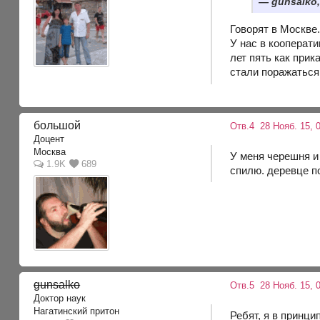
gunsalko,
Говорят в Москве.
У нас в кооперати
лет пять как прик
стали поражаться
большой
Отв.4
28 Нояб. 15, 
Доцент
Москва
У меня черешня и 
1.9K
689
спилю. деревце по
gunsalko
Отв.5
28 Нояб. 15, 
Доктор наук
Нагатинский притон
Ребят, я в принци