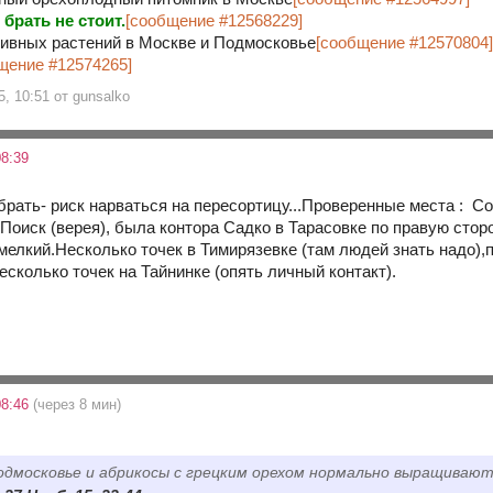
 брать не стоит.
[сообщение #12568229]
ивных растений в Москве и Подмосковье
[сообщение #12570804
щение #12574265]
5, 10:51 от gunsalko
8:39
брать- риск нарваться на пересортицу...Проверенные места : С
 Поиск (верея), была контора Садко в Тарасовке по правую стор
мелкий.Несколько точек в Тимирязевке (там людей знать надо),
есколько точек на Тайнинке (опять личный контакт).
08:46
(через 8 мин)
одмосковье и абрикосы с грецким орехом нормально выращивают