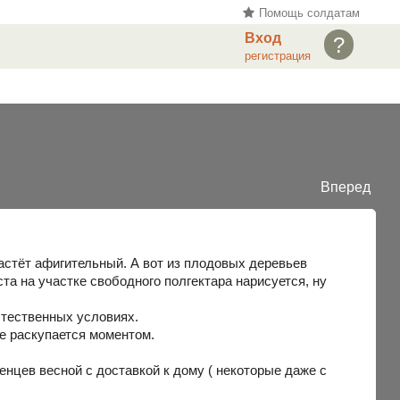
Помощь солдатам
Вход
?
регистрация
Вперед
растёт афигительный. А вот из плодовых деревьев
та на участке свободного полгектара нарисуется, ну
стественных условиях.
ее раскупается моментом.
нцев весной с доставкой к дому ( некоторые даже с