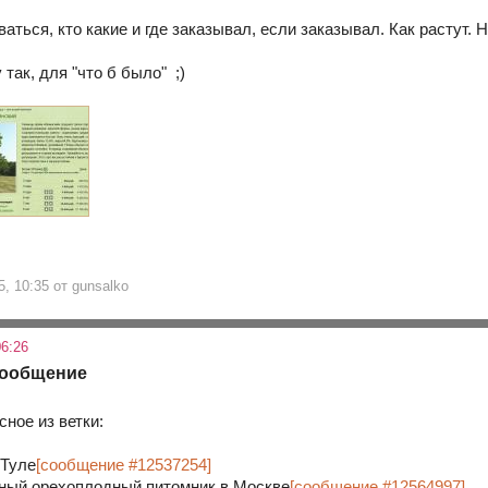
аться, кто какие и где заказывал, если заказывал. Как растут.
 так, для "что б было" ;)
5, 10:35 от gunsalko
6:26
сообщение
ное из ветки:
 Туле
[сообщение #12537254]
ный орехоплодный питомник в Москве
[сообщение #12564997]