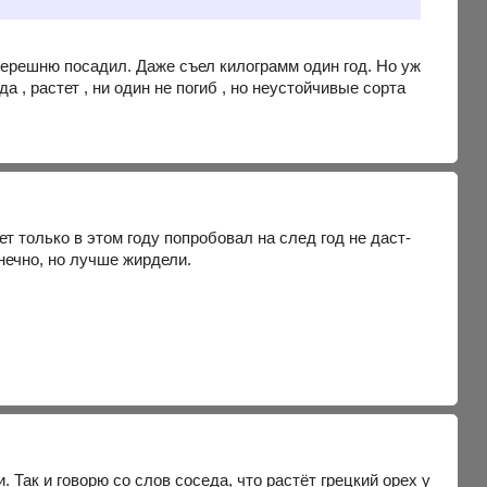
 черешню посадил. Даже съел килограмм один год. Но уж
а , растет , ни один не погиб , но неустойчивые сорта
т только в этом году попробовал на след год не даст-
онечно, но лучше жирдели.
. Так и говорю со слов соседа, что растёт грецкий орех у