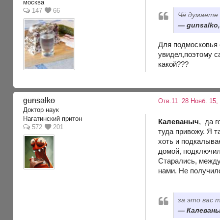
москва
147
66
Чё думаете
gunsalko,
Для подмосковья 
увидел,поэтому с
какой???
gunsalko
Отв.11
28 Нояб. 15, 
Доктор наук
Нагатинский притон
Калеваныч
, да г
572
201
туда привожу. Я т
хоть и подкалывае
домой, подключил 
Старались, между
нами. Не получило
за это вас 
Калеваныч