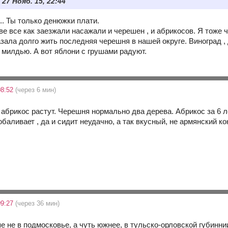
 27 Нояб. 15, 22:44
.. Ты только денюжки плати.
ве все как заезжали насажали и черешен , и абрикосов. Я тоже
азала долго жить последняя черешня в нашей округе. Виноград , д
 милдью. А вот яблони с грушами радуют.
08:52
(через 6 мин)
абрикос растут. Черешня нормально два дерева. Абрикос за 6 ле
баливает , да и сидит неудачно, а так вкусный, не армянский к
09:27
(через 36 мин)
пе не в подмосковье, а чуть южнее, в тульско-орловской губиннии