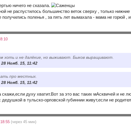
ертью ничего не сказала.
ой не распустилось большинство веток сверху , только нижние 
е получились поленья , за пять лет вымахала - мама не горюй , и
8:10
м хоть и не далёкие, но выживают. Быков выращивают.
 28 Нояб. 15, 11:42
тать про местных.
 28 Нояб. 15, 11:42
а скажи,если духу хватит.Вот за это вас таких мАсквичей и не лю
 дедушкой в тульско-орловской губиннии живут,если не родите
 18:55
(через 45 мин)