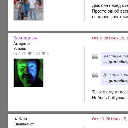
Дык она перед см
Просто одной весн
на дрова , знатны
Калеваныч
Отв.9
28 Нояб. 15, 1
Академик
Усмань
4.2K
4.2K
5
местные та
gunsalko,
Для похохо
gunsalko,
Ты это ему в глаз
Небось бабушка с
ua3akc
Отв.10
28 Нояб. 15,
Специалист