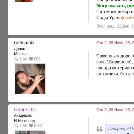
Могу сказать, где
Питомник декорат
Сады Урала
[сооб
Посл. ред. 22 Дек. 1
большой
Отв.2
28 Нояб. 15, 0
Доцент
Москва
Саженцы у дорог 
1.9K
689
зоны( Бирюлево),
правда материал 
питомники. Есть н
Gabriel 61
Отв.3
28 Нояб. 15, 
Академик
Н.Новгород
6.6K
6.1K
Говорят в П