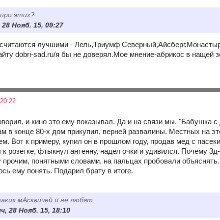
 про этих?
 28 Нояб. 15, 09:27
считаются лучшими - Лель,Триумф Северный,Айсберг,Монастыр
айту dobri-sad.ru/я бы не доверял.Мое мнение-абрикос в нащей 
20:22
оворил, и кино это ему показывал. Да и на связи мы. "Бабушка с
ам в конце 80-х дом прикупил, верней развалины. Местных на э
м. Вот к примеру, купил он в прошлом году, продав мед с пасеки
к розетке, фтыкнул антенну, надел очки и удивился. Почему 3д-
 прочим, понятными словами, на пальцах пробовали объяснять.
сь ему понять. Подарил брату в итоге.
таких мАсквичей и не любят.
, 28 Нояб. 15, 18:10