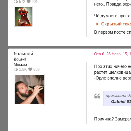
572
201
него.. Правда вер
Чё думаете про э
Скрытый тек
В первом посте с
большой
Отв.6
28 Нояб. 15, 1
Доцент
Москва
Про этих ничего н
1.9K
689
растет шелковица 
-Орле вполне вер
приказала д
Gabriel 61
Причина? Замерз