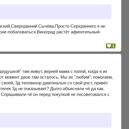
ский,Сверхранний Сычёва.Просто Серхраннего я не
зоне-побаловаться.Виноград растёт афигительный-
1
 дедушкой" там живут, верней мама с папой, когда я их
тот момент двое там осталось. Мы их "любим", помогаем,
 своей, 3д телевизор диагональю со свой рост, привёз
телек 3д не показывает? Долго объясняли чё да как.
 Спрашивали чё он перед покупкой не посоветовался с