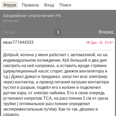
Форум
Правила
Вход
Поиск
Аварийное отключение РК.
Автоматика
Назад
1
Вперед
иван777444333
08 Дек. 15, 23:47
Добрый, колона у меня работает с автоматикой, но на
индивидуальном охлаждении. Куб большой и два дня
смотреть на неё напряжно, а оставить вроде стрёмно
(циркуляционный насос сгорит, движок вентилятора и
т.д.) Думал думал и придумал, запустил всю электрику
через контактор, а провод питания катушки контактора
пустил в разрыв, подвёл его к колоне и подключил
датчик пара, от электро чайника. Его в свою очередь
установил напротив ТСА, на расстоянии 2 см от среза
трубки ( оптимальное расстояние определил
экспериментальным путём). Как-то так, дёшево и
сердито.