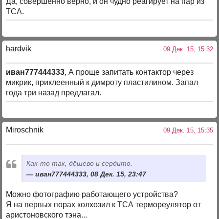
Да, совершенно верно, и он чудно реагирует на пар из
ТСА.
hardvik
09 Дек. 15, 15:32
иван777444333
, А проще запитать контактор через
микрик, приклеенный к димроту пластилином. Запал
года три назад предлагал.
Miroschnik
09 Дек. 15, 15:35
Как-то так, дёшево и сердито.
иван777444333, 08 Дек. 15, 23:47
Можно фотографию работающего устройства?
Я на первых порах колхозил к ТСА термореулятор от
аристоновского тэна...