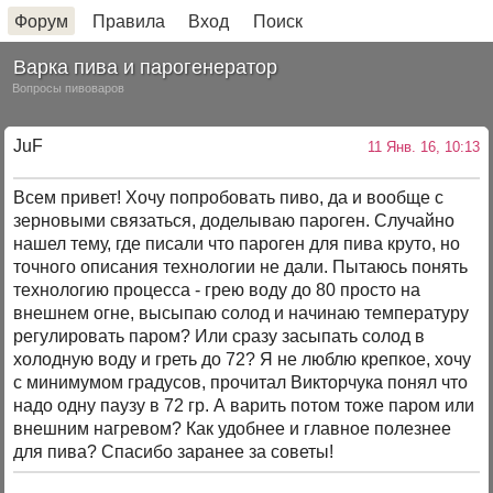
Форум
Правила
Вход
Поиск
Варка пива и парогенератор
Вопросы пивоваров
JuF
11 Янв. 16, 10:13
Всем привет! Хочу попробовать пиво, да и вообще с
зерновыми связаться, доделываю пароген. Случайно
нашел тему, где писали что пароген для пива круто, но
точного описания технологии не дали. Пытаюсь понять
технологию процесса - грею воду до 80 просто на
внешнем огне, высыпаю солод и начинаю температуру
регулировать паром? Или сразу засыпать солод в
холодную воду и греть до 72? Я не люблю крепкое, хочу
с минимумом градусов, прочитал Викторчука понял что
надо одну паузу в 72 гр. А варить потом тоже паром или
внешним нагревом? Как удобнее и главное полезнее
для пива? Спасибо заранее за советы!