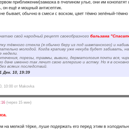
первом приближении)замазка в пчелином улье, они им конопатя
ь, он ещё и мощный антисептик.
не бывает, обычно в смеси с воском, цвет тёмно зелёный-тёмн
.
ечатаю свой народный рецепт своеобразного
бальзама "Спасат
ку тёмного стекла (я обычно беру из под шампанского) и наби
лательно молодой. Когда крапиву уже некуда будет забивать, н
е недели.
течения, порезы, травмы, вывихи, дерматология почти вся, чирьи
по даче именно так лечит свою аллергию и астму. Но я в основ
без всяких последствий.
1 Дек. 10, 19:39
0, 10:00 от Makovka
8:16
(через 15 мин)
са.
м на мелкой тёрке, луше подержать его перед этим в холодильн