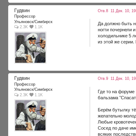
Гудвин
Отв.8
11 Дек. 10, 1
Профессор
Ульяновск/Симбирск
Да должно быть н
2.3K
1.1K
ногти почернели и
холодильнике 5 ле
из этой же серии.
Гудвин
Отв.9
11 Дек. 10, 1
Профессор
Ульяновск/Симбирск
Где то на форуме
2.3K
1.1K
бальзама "Спасат
Берём бутылку тё
желательно молодо
Любые кровотечени
Сосед по даче им
всяких последств