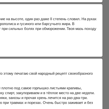
е на высоте, один раз даже II степень словил. На руках
рополиса и гусиного или барсучьего жира. В
ет при сильных болях при обморожении. Твоя мазь походу
По этому печатаю свой народный рецепт своеобразного
ё плотно под самое горлышко листьями крапивы,
у спирт, закупориваем и в тёплое место на две недели.
яки, занозы и прочая хрень лечится на раз-два-три.
ю при травмах и порезах. Очень быстро заживает и без