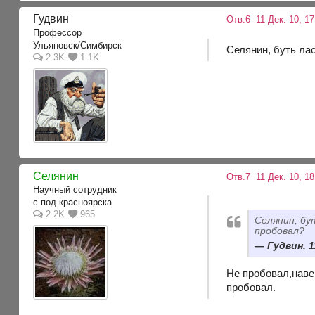
Гудвин
Отв.6
11 Дек. 10, 1
Профессор
Ульяновск/Симбирск
Селянин, буть ла
2.3K
1.1K
Селянин
Отв.7
11 Дек. 10, 18
Научный сотрудник
с под красноярска
2.2K
965
Селянин, бу
пробовал?
Гудвин, 1
Не пробовал,навер
пробовал.