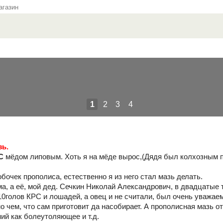
газин
1
2
3
4
зь.
С
мёдом липовым. Хоть я на мёде вырос,(Дядя был колхозным п
очек прополиса, естественно я из него стал мазь делать.
а, а её, мой дед. Сечкин Николай Александрович, в двадцатые т
10голов КРС и лошадей, а овец и не считали, был очень уважае
о чем, что сам приготовит да насобирает. А прополисная мазь от
ий как болеутоляющее и т.д.