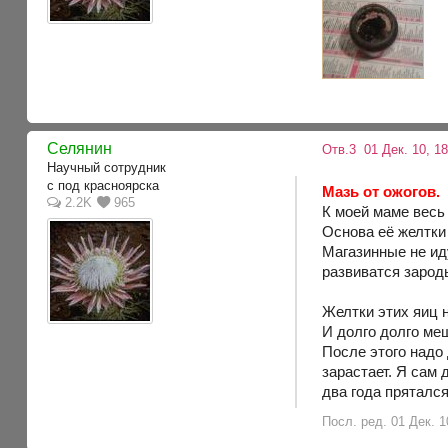
Селянин
Отв.3
01 Дек. 10, 1
Научный сотрудник
с под красноярска
Мазь от ожогов.
2.2K
965
К моей маме весь
Основа её желтки 
Магазинные не ид
развиватся зарод
Желтки этих яиц н
И долго долго меш
После этого надо 
зарастает. Я сам 
два года прятался
Посл. ред. 01 Дек. 1