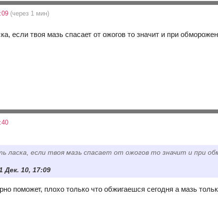
7:09
(через 1 мин)
ска, если твоя мазь спасает от ожогов то значит и при обморож
:40
ть ласка, если твоя мазь спасает от ожогов то значит и при 
1 Дек. 10, 17:09
но поможет, плохо только что обжигаешся сегодня а мазь только