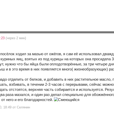
8:23
(через 2 мин)
 посёлок ходил за мазью от ожёгов, я сам её использовал дваж
куриных яиц, взятых из под курицы на которых она просидела 3
ут, нужно что бы яйца были оплодотворённые, за три четыре дня
ыш и в это время в них появляется много( жизнеобразующих) ра
адо отделить от белков, и добавить в них растительное масло, 
ать, взбивать, в течении 2-3 часов с перерывами, сейчас можно
дать отстоятся, верхняя часть собирается и используется. Рез
два раза мазался, и один раз делал специально для обожжённог
 от него и его благодарностей.
0, 18:49 от Селянин