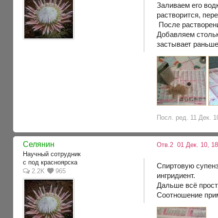
Заливаем его водк
растворится, пер
После растворени
Добавляем стольк
застывает раньше
Посл. ред. 11 Дек. 1
Селянин
Отв.2
01 Дек. 10, 1
Научный сотрудник
с под красноярска
Спиртовую супенз
2.2K
965
ингридиент.
Дальше всё прост
Соотношение прим