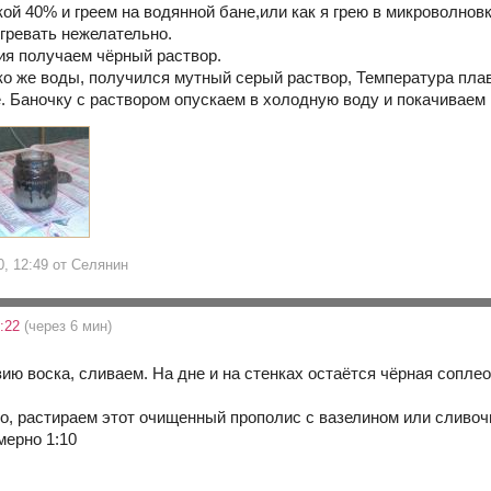
ой 40% и греем на водянной бане,или как я грею в микроволновк
егревать нежелательно.
я получаем чёрный раствор.
о же воды, получился мутный серый раствор, Температура плав
. Баночку с раствором опускаем в холодную воду и покачиваем 
0, 12:49 от Селянин
8:22
(через 6 мин)
ию воска, сливаем. На дне и на стенках остаётся чёрная соплео
о, растираем этот очищенный прополис с вазелином или сливоч
ерно 1:10