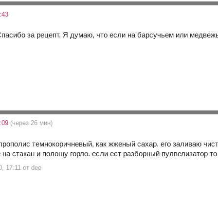
:43
Спасибо за рецепт. Я думаю, что если на барсучьем или медвеж
7:09
(через 26 мин)
 прополис темнокоричневый, как жженый сахар. его заливаю чис
 на стакан и полощу горло. если ест разборный пулвелизатор то
0, 17:11 от dee