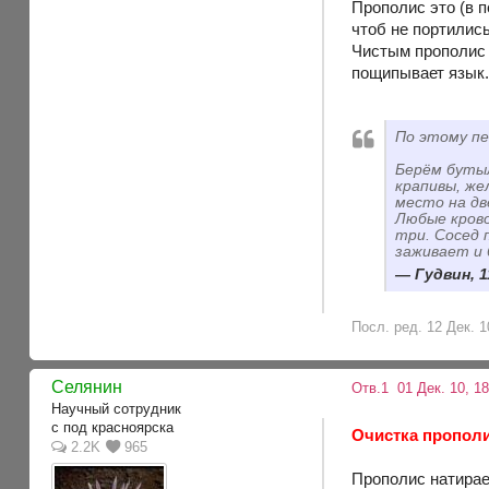
Прополис это (в 
чтоб не портилис
Чистым прополис 
пощипывает язык
По этому п
Берём бутыл
крапивы, же
место на дв
Любые крово
три. Сосед 
заживает и 
Гудвин, 1
Посл. ред. 12 Дек. 1
Селянин
Отв.1
01 Дек. 10, 1
Научный сотрудник
с под красноярска
Очистка прополи
2.2K
965
Прополис натирае