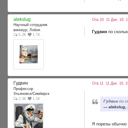
alekslug
Отв.10
11 Дек. 10, 
Научный сотрудник
винокур, Лобня.
Гудвин
по скольк
5.2K
1.7K
Гудвин
Отв.11
11 Дек. 10, 
Профессор
Ульяновск/Симбирск
2.3K
1.1K
Гудвин
по с
alekslug, 
Я порезы обычно 