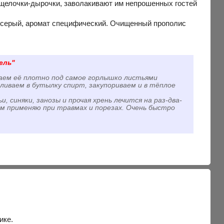
т щелочки-дырочки, заволакивают им непрошенных гостей
о серый, аромат специфический. Очищенный прополис
ель"
ваем её плотно под самое горлышко листьями
аливаем в бутылку спирт, закупориваем и в тёплое
, синяки, занозы и прочая хрень лечится на раз-два-
ном применяю при травмах и порезах. Очень быстро
ике.