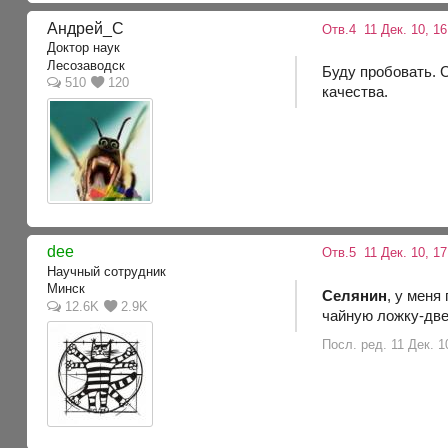
Андрей_С
Отв.4
11 Дек. 10, 16
Доктор наук
Лесозаводск
Буду пробовать. 
510
120
качества.
dee
Отв.5
11 Дек. 10, 1
Научный сотрудник
Минск
Селянин
, у меня
12.6K
2.9K
чайную ложку-две
Посл. ред. 11 Дек. 1