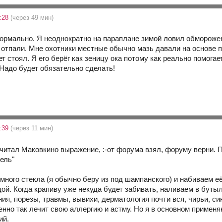
9:28
(через 49 мин)
ормально. Я неоднократно на параплане зимой ловил обморожени
 отпали. Мне охотники местные обычно мазь давали на основе п
т стоял. Я его берёг как зеницу ока потому как реально помога
 Надо будет обязательно сделать!
9:39
(через 11 мин)
 читал Маковкино выражение, :-от форума взял, форуму верни. 
ель"
много стекла (я обычно беру из под шампанского) и набиваем е
й. Когда крапиву уже некуда будет забивать, наливаем в бутылк
я, порезы, травмы, вывихи, дерматология почти вся, чирьи, син
енно так лечит свою аллергию и астму. Но я в основном применя
ий.