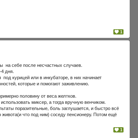
1
ды на себе после несчастных случаев.
-4 дня.
 под курицей или в инкубаторе, в них начинает
зностей, которые и помогают заживлению.
примерно половину от веса желтков.
 использовать миксер, а тогда вручную венчиком.
ультаты поразительные, боль заглушается, и быстро всё
о живота(и что под ним) соседу пенсионеру. Потом ещё
1