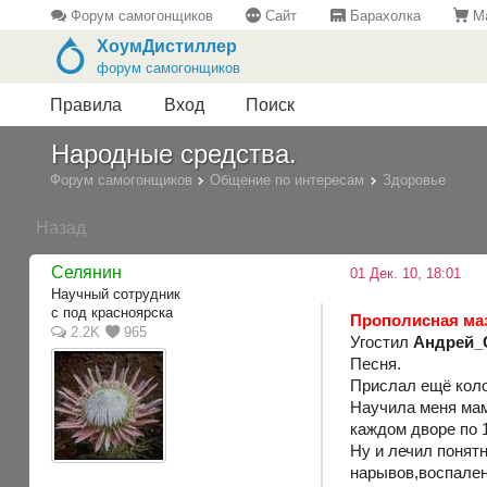
Форум самогонщиков
Сайт
Барахолка
Ма
ХоумДистиллер
форум самогонщиков
Правила
Вход
Поиск
Народные средства.
Форум самогонщиков
Общение по интересам
Здоровье
Назад
Селянин
01 Дек. 10, 18:01
Научный сотрудник
с под красноярска
Прополисная ма
2.2K
965
Угостил
Андрей_
Песня.
Прислал ещё колоб
Научила меня мам
каждом дворе по 
Ну и лечил понятн
нарывов,воспален