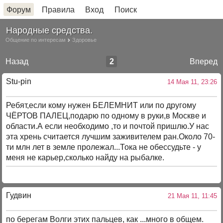
Форум
Правила
Вход
Поиск
Народные средства.
Общение по интересам
Здоровье
Назад
2
Вперед
Stu-pin
14 Мая 11, 23:26
Ребят,если кому нужен БЕЛЕМНИТ или по другому
ЧЁРТОВ ПАЛЕЦ,подарю по одному в руки,в Москве и
области.А если необходимо ,то и почтой пришлю.У нас
эта хрень считается лучшим заживителем ран.Около 70-
ти млн лет в земле пролежал...Тока не обессудьте - у
меня не карьер,сколько найду на рыбалке.
Гудвин
21 Мая 11, 11:45
по берегам Волги этих пальцев, как ...много в общем.