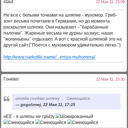
staut
22 Мая 11, 23:09
Не все с белыми точками на шляпке - мухомор. Гриб-
зонт весьма почитаем в Германии, но до момента
раскрытия шляпки. Они называют - "барабанные
палочки". Жареные весьма не дурны на вкус, наши
"жопиньены" отдыхают. А вот с красной шляпкой это на
другой сайт.("Поется с мухомором удивительно легко.")
http://www.narkotiki.name/...eniya-muhomora/
Гонево
22 Мая 11, 23:30
иногда съедаю шляпку ... Смеющийся
gogolzmej, 22 Мая 11, 17:25
нЕЕ - я шляпы не грЫзу