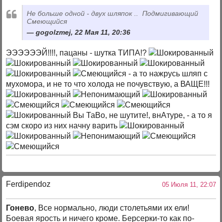
Не больше одной - двух шляпок .. Подмигивающий
Смеющийся
gogolzmej, 22 Мая 11, 20:36
ЭЭЭЭЭЭЙ!!!!, пацаны - шутка ТИПА!?
- а то нажрусь шляп с
мухомора, и не то что холода не почувствую, а ВАЩЕ!!!
Вы ТаВо, не шутите!, внАтуре, - а то я
сэм скоро из них начну варить
Ferdipendoz
05 Июля 11, 22:07
Гонево
, Все нормально, люди столетьями их ели!
Боевая ярость и ничего кроме. Берсерки-то как по-