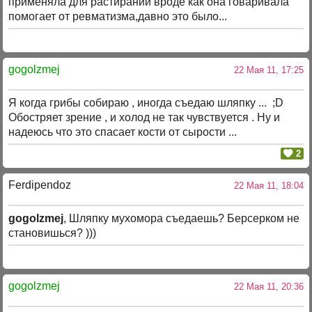
применяла для растираний вроде как она говаривала
помогает от ревматизма,давно это было...
gogolzmej
22 Мая 11, 17:25
Я когда грибы собираю , иногда съедаю шляпку ... ;D
Обостряет зрение , и холод не так чувствуется . Ну и
надеюсь что это спасает кости от сырости ...
2
Ferdipendoz
22 Мая 11, 18:04
gogolzmej
, Шляпку мухомора съедаешь? Берсерком не
становишься? )))
gogolzmej
22 Мая 11, 20:36