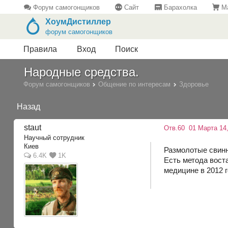
Форум самогонщиков
Сайт
Барахолка
Ма
ХоумДистиллер
форум самогонщиков
Правила
Вход
Поиск
Народные средства.
Форум самогонщиков
Общение по интересам
Здоровье
Назад
staut
Отв.60
01 Марта 14,
Научный сотрудник
Киев
Размолотые свинн
6.4K
1K
Есть метода вост
медицине в 2012 