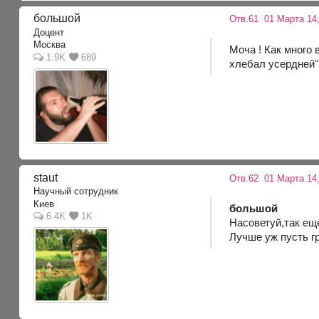
большой
Отв.61
01 Марта 14,
Доцент
Москва
Моча ! Как много в
1.9K
689
хлебал усердней"
staut
Отв.62
01 Марта 14,
Научный сотрудник
Киев
большой
6.4K
1K
Насоветуй,так ещ
Лучше уж пусть г