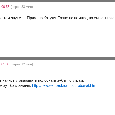
 00:55
(через 33 мин)
 этом звуке..... Прям по Катулу. Точно не помню , но смысл таков
 01:06
(через 12 мин)
е начнут уговаривать полоскать зубы по утрам.
рызут баклажаны.
http://news-siroed.ru/...poprobovat.html