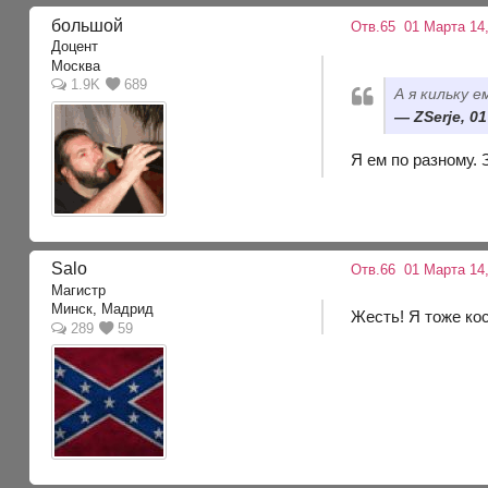
большой
Отв.65
01 Марта 14,
Доцент
Москва
1.9K
689
А я кильку 
ZSerje, 0
Я ем по разному. 
Salo
Отв.66
01 Марта 14,
Магистр
Минск, Мадрид
Жесть! Я тоже кос
289
59