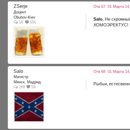
ZSerje
Отв.67
01 Марта 14,
Доцент
Obuhov-Kiev
Salo
, Не скромны
1K
555
ХОМОЭРЕКТУС!
Salo
Отв.68
01 Марта 14,
Магистр
Минск, Мадрид
Рыбьи, естесвенно
289
59