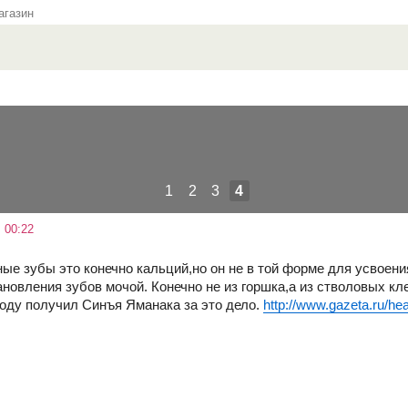
газин
1
2
3
4
 00:22
ые зубы это конечно кальций,но он не в той форме для усвоени
ановления зубов мочой. Конечно не из горшка,а из стволовых кл
году получил Синъя Яманака за это дело.
http://www.gazeta.ru/he