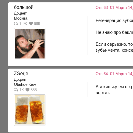
большой
Отв.63
01 Марта 14,
Доцент
Москва
Регенерация зубо
1.9K
689
Не знаю про бакл
Если серьезно, т
зубы-мечта, конс
ZSerje
Отв.64
01 Марта 14,
Доцент
Obuhov-Kiev
А я кильку ем с х
1K
555
вортят.