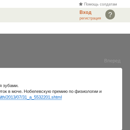
Помощь солдатам
Вход
?
регистрация
Вперед
я зубами.
еток в моче. Нобелевскую премию по физиологии и
alth/2013/07/31_a_5532201.shtml