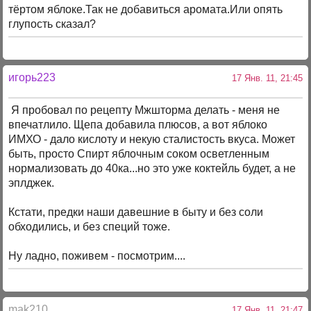
тёртом яблоке.Так не добавиться аромата.Или опять
глупость сказал?
игорь223
17 Янв. 11, 21:45
Я пробовал по рецепту Мжшторма делать - меня не
впечатлило. Щепа добавила плюсов, а вот яблоко
ИМХО - дало кислоту и некую сталистость вкуса. Может
быть, просто Спирт яблочным соком осветленным
нормализовать до 40ка...но это уже коктейль будет, а не
эплджек.
Кстати, предки наши давешние в быту и без соли
обходились, и без специй тоже.
Ну ладно, поживем - посмотрим....
mak210
17 Янв. 11, 21:47