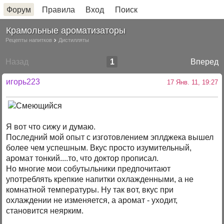
Форум
Правила
Вход
Поиск
Крамольные ароматизаторы
Рецепты напитков
Дистилляты
Назад
1
Вперед
игорь223
17 Янв. 11, 19:27
Я вот что сижу и думаю.
Последний мой опыт с изготовлением эплджека вышел
более чем успешным. Вкус просто изумительный,
аромат тонкий....то, что доктор прописал.
Но многие мои собутыльники предпочитают
употреблять крепкие напитки охлажденными, а не
комнатной температуры. Ну так вот, вкус при
охлаждении не изменяется, а аромат - уходит,
становится неярким.