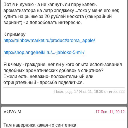
Вот я и думаю - а не капнуть ли пару капель
ароматизатора на литр эплджеку....токо у меня его нет,
купить на рынке за 20 рублей неохота (как крайний
вариант) - а попробовать интересно.
К примеру
http://rainbowmarket.ru/product/aroma_apple/
http://shop.angelreiki.ru/...-jabloko-5-ml-/
Я к чему - граждане, нет ли у кого опыта использования
подобных ароматических добавок в спиртное?
Ежели есть, неважно- положительный или
отрицательный - просьба поделиться.
Посл. ред. 17 Янв. 11, 19:30 от игорь223
VOVA-M
17 Янв. 11, 20:12
Там наверняка какая-то синтетика