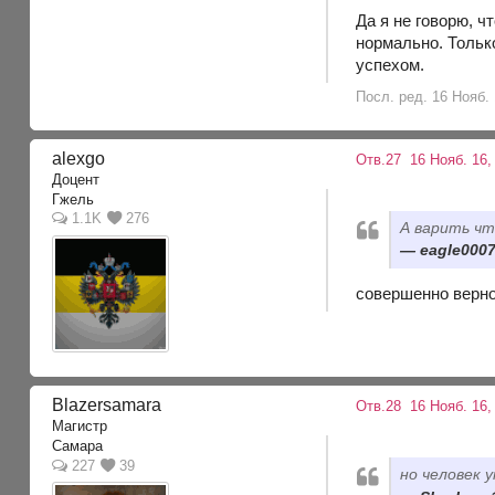
Да я не говорю, ч
нормально. Только
успехом.
Посл. ред. 16 Нояб. 
alexgo
Отв.27
16 Нояб. 16,
Доцент
Гжель
1.1K
276
А варить чт
eagle0007
совершенно верн
Blazersamara
Отв.28
16 Нояб. 16,
Магистр
Самара
227
39
но человек 