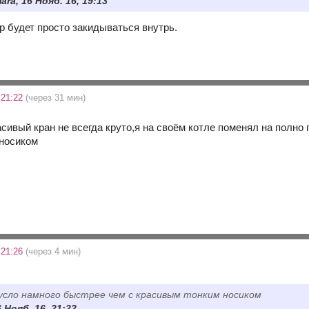
ara, 16 Нояб. 16, 19:13
р будет просто закидываться внутрь.
 21:22
(через 31 мин)
асивый кран не всегда круто,я на своём котле поменял на полно
 носиком
 21:26
(через 4 мин)
усло намного быстрее чем с красивым тонким носиком
6 Нояб. 16, 21:22