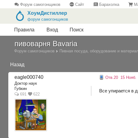
Форум самогонщиков
Сайт
Барахолка
Ма
ХоумДистиллер
форум самогонщиков
Правила
Вход
Поиск
пивоварня Bavaria
Форум самогонщиков
Пивная посуда, оборудование и материа
Назад
eagle000740
Отв.20
15 Нояб. 
Доктор наук
Губкин
Все упирается в де
691
622