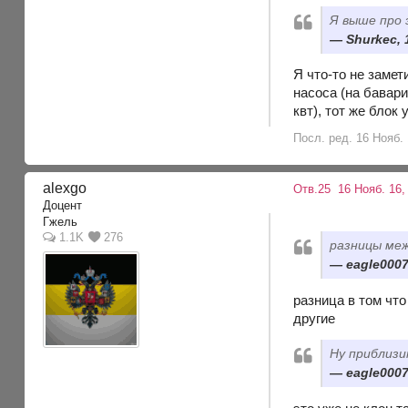
Я выше про 
Shurkec, 
Я что-то не замет
насоса (на бавари
квт), тот же блок
Посл. ред. 16 Нояб. 
alexgo
Отв.25
16 Нояб. 16,
Доцент
Гжель
1.1K
276
разницы меж
eagle0007
разница в том чт
другие
Ну приблизи
eagle0007