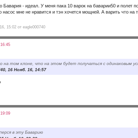
то Бавария - идеал. У меня пака 10 варок на баварии50 и полет 
 насос мне не нравится и тэн хочется мощней. А варить что на 
16, 15:02 от eagle000740
 16:45
о на том клоне, что на этом будет получаться с одинаковым у
40, 16 Нояб. 16, 14:57
о
 19:09
уперся в эту Баварию