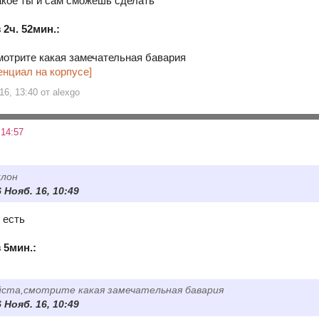
такое ты и сам сможешь сделать
2ч. 52мин.:
мотрите какая замечательная бавария
енциал на корпусе]
16, 13:40 от alexgo
 14:57
клон
6 Нояб. 16, 10:49
 есть
 5мин.:
йста,смотрите какая замечательная бавария
6 Нояб. 16, 10:49