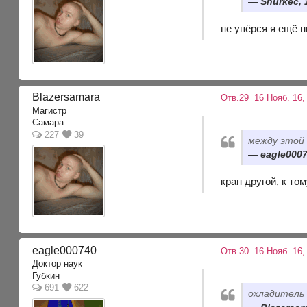
Shurkec, 
не упёрся я ещё н
Blazersamara
Отв.29
16 Нояб. 16,
Магистр
Самара
227
39
между этой 
eagle0007
кран другой, к т
eagle000740
Отв.30
16 Нояб. 16,
Доктор наук
Губкин
691
622
охладитель