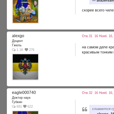
Blazersam
скорее всего чиле
alexgo
Отв.31
16 Нояб. 16,
Доцент
Гжель
на самом деле кр
1.1K
276
красивым тонким
eagle000740
Отв.32
16 Нояб. 16,
Доктор наук
Губкин
691
622
сливается с
alexgo, 1