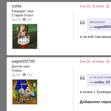
zolikк
Отв.23
15 Нояб. 16,
Кандидат наук
Старый Оскол
423
163
мешалка
eagle0007
а на кой там меш
eagle000740
Отв.24
16 Нояб. 16,
Доктор наук
Губкин
691
622
а на кой та
zolikк, 15
в клоне с бункеро
Добавлено через