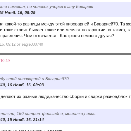
это намекал, но человек уперся в эту Баварию
15 Нояб. 16, 09:29
ил какой-то разницы между этой пивоварней и Баварией70. Та же 
и тоже ставят бывает такие или меняют по гарантии на такие), т
 управления. Чем отличается - Кастрюля немного другая?
16, 09:12 от eagle000740
 10:49
ду этой пивоварней и Баварией70.
40, 16 Нояб. 16, 09:03
о делают их разные люди,качество сборки и сварки разное,блок 
тельно, 150 литров, фальшдно, мешалка,насос.
40, 15 Нояб. 16, 21:14