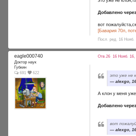
это уже не клон,
Добавлено через 
вот пожалуйста,с
[Бавария 70л, пот
Посл. ред. 16 Нояб. 
eagle000740
Отв.26
16 Нояб. 16,
Доктор наук
Губкин
691
622
это уже не 
alexgo, 1
А клон у меня уже
Добавлено через
вот пожалу
alexgo, 1