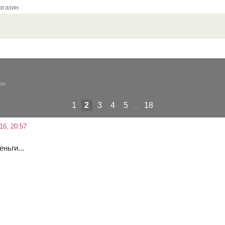
газин
лы
1
2
3
4
5
...
18
16, 20:57
ньги...