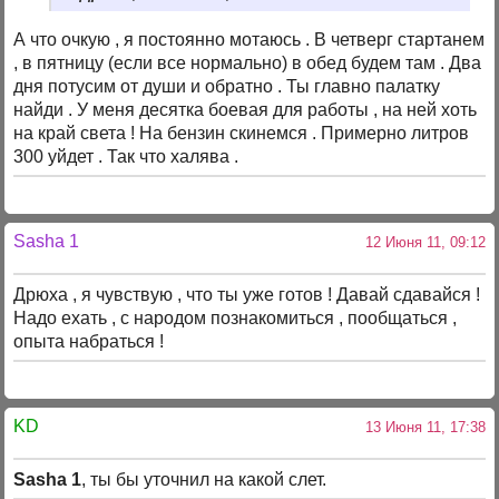
А что очкую , я постоянно мотаюсь . В четверг стартанем
, в пятницу (если все нормально) в обед будем там . Два
дня потусим от души и обратно . Ты главно палатку
найди . У меня десятка боевая для работы , на ней хоть
на край света ! На бензин скинемся . Примерно литров
300 уйдет . Так что халява .
Sasha 1
12 Июня 11, 09:12
Дрюха , я чувствую , что ты уже готов ! Давай сдавайся !
Надо ехать , с народом познакомиться , пообщаться ,
опыта набраться !
KD
13 Июня 11, 17:38
Sasha 1
, ты бы уточнил на какой слет.