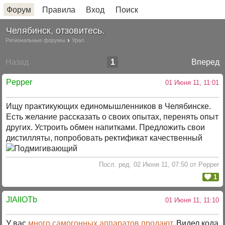
Форум
Правила
Вход
Поиск
Челябинск, отзовитесь.
Региональные форумы
Урал
Назад
1
Вперед
Pepper
01 Июня 11, 11:01
Ищу практикующих единомышленников в Челябинске.
Есть желание рассказать о своих опытах, перенять опыт
других. Устроить обмен напитками. Предложить свои
дистилляты, попробовать ректификат качественный
Посл. ред. 02 Июня 11, 07:50 от Pepper
1
JIAIIOTb
01 Июня 11, 11:10
У вас
много самогонных аппаратов продают
. Видел кода