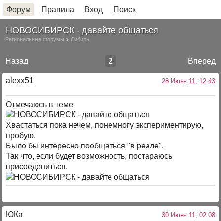
Форум
Правила
Вход
Поиск
НОВОСИБИРСК - давайте общаться
Региональные форумы
Сибирь
Назад
2
Вперед
alexx51
28 Июня 11, 12:43
Отмечаюсь в теме.
Хвастаться пока нечем, понемногу экспериментирую,
пробую.
Было бы интересно пообщаться "в реале".
Так что, если будет возможность, постараюсь
присоедениться.
ЮКа
30 Июня 11, 02:08