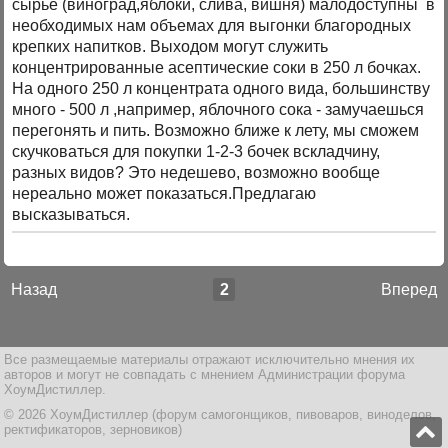
сырье (виноград,яблоки, слива, вишня) малодоступны в
необходимых нам объемах для выгонки благородных
крепких напитков. Выходом могут служить
концентрированные асептические соки в 250 л бочках.
На одного 250 л концентрата одного вида, большинству
много - 500 л ,например, яблочного сока - замучаешься
перегонять и пить. Возможно ближе к лету, мы сможем
скучковаться для покупки 1-2-3 бочек вскладчину,
разных видов? Это недешево, возможно вообще
нереально может показаться.Предлагаю
высказываться.
Назад
2
Вперед
Все размещаемые материалы отражают исключительно мнения их
авторов и могут не совпадать с мнением Администрации форума
ХоумДистиллер.
© 2026 ХоумДистиллер (форум самогонщиков, пивоваров, виноделов,
ректификаторов, зерновиков)