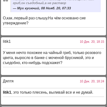
гриб,он съедобный,а не раствор
Мух кусючий, 08 Нояб. 20, 07:33
О,как..первый раз слышу.На чём основано сие
утверждение?
litik1
10 Дек. 20, 18:15
У меня нечто похожее на чайный гриб, только розового
цвета, выросло в банке с моченой брусникой, это и
съедобно, кто-нибудь подскажет?
Дяптя
10 Дек. 20, 18:24
litik1
, это только плесень, выливай все и не думай.