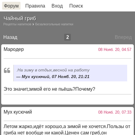
Форум
Правила
Вход
Поиск
Чайный гриб
Рецепты напитков
Безалкогольные напитки
Назад
2
Вперед
Мародер
08 Нояб. 20, 04:57
.На зиму в отдых,весной на работу
Мух кусючий, 07 Нояб. 20, 21:21
Это значит,зимой его не пьёшь?Почему?
Мух кусючий
08 Нояб. 20, 07:33
Летом жарко,идёт хорошо,а зимой не хочется.Пользы от
гриба нет вообще ни какой.Ценен сам гриб,он