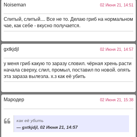
Noiseman
02 Июня 21, 14:51
Спитый, слитый.... Все не то. Делаю гриб на нормальном
чае, как себе - вкусно получается.
gxtkjdjl
02 Июня 21, 14:57
у меня гриб какую то заразу словил. чёрная хрень расти
начала сверху, слил, промыл, поставил по новой. опять
эта зараза вылезла. х.з как её убить
Мародер
02 Июня 21, 15:38
как её убить
gxtkjdjl, 02 Июня 21, 14:57