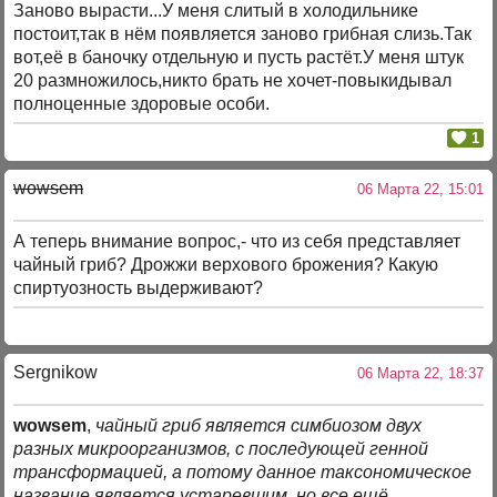
Заново вырасти...У меня слитый в холодильнике
постоит,так в нём появляется заново грибная слизь.Так
вот,её в баночку отдельную и пусть растёт.У меня штук
20 размножилось,никто брать не хочет-повыкидывал
полноценные здоровые особи.
1
wowsem
06 Марта 22, 15:01
А теперь внимание вопрос,- что из себя представляет
чайный гриб? Дрожжи верхового брожения? Какую
спиртуозность выдерживают?
Sergnikow
06 Марта 22, 18:37
wowsem
,
чайный гриб является симбиозом двух
разных микроорганизмов, с последующей генной
трансформацией, а потому данное таксономическое
название является устаревшим, но все ещё