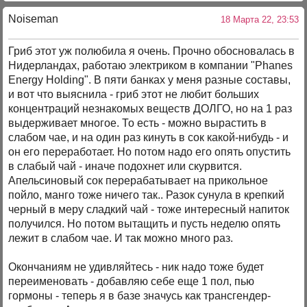
Noiseman
18 Марта 22, 23:53
Гриб этот уж полюбила я очень. Прочно обосновалась в
Нидерландах, работаю электриком в компании "Phanes
Energy Holding". В пяти банках у меня разные составы,
и вот что выяснила - гриб этот не любит больших
концентраций незнакомых веществ ДОЛГО, но на 1 раз
выдерживает многое. То есть - можно вырастить в
слабом чае, и на один раз кинуть в сок какой-нибудь - и
он его переработает. Но потом надо его опять опустить
в слабый чай - иначе подохнет или скурвится.
Апельсиновый сок перерабатывает на прикольное
пойло, манго тоже ничего так.. Разок сунула в крепкий
черный в меру сладкий чай - тоже интересный напиток
получился. Но потом вытащить и пусть неделю опять
лежит в слабом чае. И так можно много раз.
Окончаниям не удивляйтесь - ник надо тоже будет
переименовать - добавляю себе еще 1 пол, пью
гормоны - теперь я в базе значусь как трансгендер-