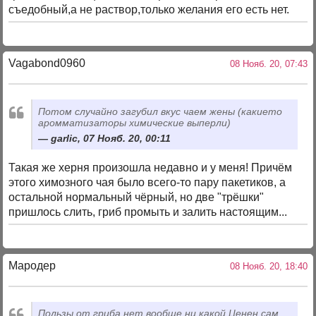
съедобный,а не раствор,только желания его есть нет.
Vagabond0960
08 Нояб. 20, 07:43
Потом случайно загубил вкус чаем жены (какието
аромматизаторы химические выперли)
garlic, 07 Нояб. 20, 00:11
Такая же херня произошла недавно и у меня! Причём
этого химозного чая было всего-то пару пакетиков, а
остальной нормальный чёрный, но две "трёшки"
пришлось слить, гриб промыть и залить настоящим...
Мародер
08 Нояб. 20, 18:40
Пользы от гриба нет вообще ни какой.Ценен сам