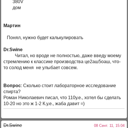
380V
дом
Мартин
Понял, нужно будет калькулировать
Dr.Swine
Читал, но вроде не полностью, даже введу моему
стремлению к классике производства це2аш5оаш, что-
то солод меня не улыбает совсем.
Вопрос
: Сколько стоит лабораторное исследование
спирта?
Роман Николаевич писал, что 110у.е., хотел бы сделать
10-20 но это ж 1-2 К.у.е., жаба давит =)
Dr.Swine
08 Сент. 11, 15:04