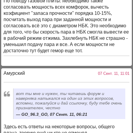
По поводу газовой плиты: необходимо также
согласовать мощность всех комфорок, вычесть
коэфициент "запаса прочности" порядка 10-15%,
посчитать выход пара при заданной мощности и
согласовать всё это с диаметром НБК. Это необходимо
для того, что бы скорость пара в НБК смогла вывести ее
в рабочий режим отжима. Захлебнуть НБК не страшно -
уменьшил подачу пара и все. А если мощности не
достаточно тут будет гемор еще тот.
Амурский
07 Сент. 11, 11:01
вот ты мне и нужен, ты читаешь форум и
наверняка натыкался на один из этих вопросов,
вспомни, пожалуйся и дай ссылочку, буду тебе очень
признателен, честно
GO_96.3_GO, 07 Сент. 11, 06:21
Здесь есть ответы на некоторые вопросы, общего
плана, теорию ещё ни кто не отменял.