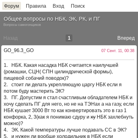
Форум
Правила
Вход
Поиск
Общее вопросы по НБК, ЭК, РК, и ПГ
Вопросы самогонщиков
Назад
1
Вперед
GO_96.3_GO
07 Сент. 11, 00:38
1. НБК. Какая насадка НБК считается наилучшей
(ромашки, СЦН( СПН цилиндрической формы),
пищевой собачий поводок)?
2. стоит ли делать укрепляющую царгу НБК если я
потом буду мастерить ЭК?
3. ПГ. Допустим я стал счастливым обладателем НБК и
хочу сделать ПГ для него, но не на ТЭНах а на газу, если
НБК кушает 3000 Вт то как конвертировать это в газ 1
конфорка, 2, 3(как я понимаю сдуру и
ху
НБК захлебнуть
можно)?
4. ЭК. Какой температуры лучше подавать СС в ЭК?
5. и нужен ли вообще холодильник в НБК если