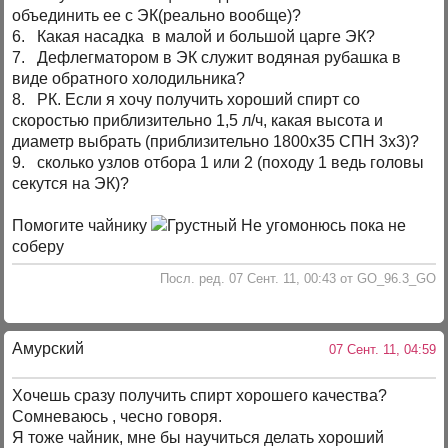
объединить ее с ЭК(реально вообще)?
6. Какая насадка в малой и большой царге ЭК?
7. Дефлегматором в ЭК служит водяная рубашка в
виде обратного холодильника?
8. РК. Если я хочу получить хороший спирт со
скоростью приблизительно 1,5 л/ч, какая высота и
диаметр выбрать (приблизительно 1800х35 СПН 3х3)?
9. сколько узлов отбора 1 или 2 (походу 1 ведь головы
секутся на ЭК)?
Помогите чайнику
Не угомонюсь пока не
соберу
Посл. ред. 07 Сент. 11, 00:43 от GO_96.3_GO
Амурский
07 Сент. 11, 04:59
Хочешь сразу получить спирт хорошего качества?
Сомневаюсь , чесно говоря.
Я тоже чайник, мне бы научиться делать хороший