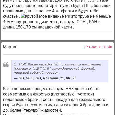
нет - у НБК другая задача . Для этого есть РК . 3) У газа
будут большие теплопотери - нужен будет ПГ с большой
площадью дна т.е. на все 4 конфорки и будет тебе
счастье .
Мое виденье РК это труба не меньше
40мм внутреннего диаиетра , насадка СПН , РАН и
длина 150-170 см насадочной части .
Мартин
07 Сент. 11, 10:40
1. НБК. Какая насадка НБК считается наилучшей
(ромашки, СЦН( СПН цилиндрической формы),
пищевой собачий поводок
GO_96.3_GO, 07 Сент. 11, 00:38
Как я понимаю процесс насадка НБК должна быть
совместима с вязкостью (плотностью, густотой)
подаваемой браги. Тоесть насадка для крахмального
сырья будет несовместима для сахарной браги, вина и
др. более "текучих" жидкостей.