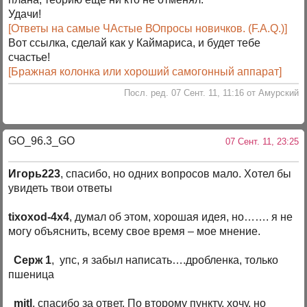
Удачи!
[Ответы на самые ЧАстые ВОпросы новичков. (F.A.Q.)]
Вот ссылка, сделай как у Каймариса, и будет тебе
счастье!
[Бражная колонка или хороший самогонный аппарат]
Посл. ред. 07 Сент. 11, 11:16 от Амурский
GO_96.3_GO
07 Сент. 11, 23:25
Игорь223
, спасибо, но одних вопросов мало. Хотел бы
увидеть твои ответы
tixoxod-4x4
, думал об этом, хорошая идея, но……. я не
могу объяснить, всему свое время – мое мнение.
Серж 1
, упс, я забыл написать….дробленка, только
пшеница
mitl
, спасибо за ответ. По второму пункту, хочу, но