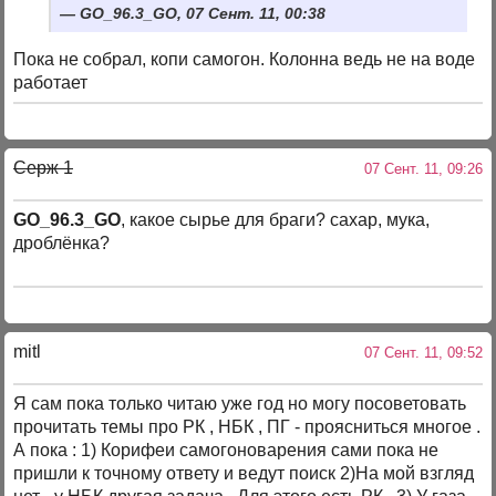
GO_96.3_GO, 07 Сент. 11, 00:38
Пока не собрал, копи самогон. Колонна ведь не на воде
работает
Серж 1
07 Сент. 11, 09:26
GO_96.3_GO
, какое сырье для браги? сахар, мука,
дроблёнка?
mitl
07 Сент. 11, 09:52
Я сам пока только читаю уже год но могу посоветовать
прочитать темы про РК , НБК , ПГ - проясниться многое .
А пока : 1) Корифеи самогоноварения сами пока не
пришли к точному ответу и ведут поиск 2)На мой взгляд