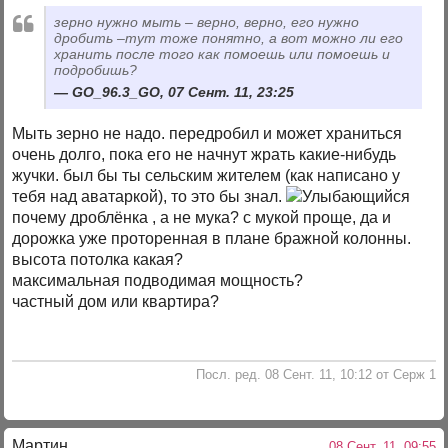
зерно нужно мыть – верно, верно, его нужно
дробить –тут тоже понятно, а вот можно ли его
хранить после того как помоешь или помоешь и
подробишь?
GO_96.3_GO, 07 Сент. 11, 23:25
Мыть зерно не надо. передробил и может храниться
очень долго, пока его не начнут жрать какие-нибудь
жучки. был бы ты сельским жителем (как написано у
тебя над аватаркой), то это бы знал.
почему дроблёнка , а не мука? с мукой проще, да и
дорожка уже проторенная в плане бражной колонны.
высота потолка какая?
максимальная подводимая мощность?
частный дом или квартира?
Посл. ред. 08 Сент. 11, 10:12 от Серж 1
Мартин
08 Сент. 11, 09:55