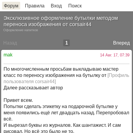
Форум
Правила
Вход
Поиск
Эксклюзивное оформление бутылки методом
переноса изображения от corsair44
Оформление напитков
Назад
1
Вперед
mak
14 Авг. 17, 07:39
По многочисленным просьбам выкладываю мастер
класс по переносу изображения на бутылку от
[Профиль
пользователя corsair44]
Далее рассказывает автор
Привет всем.
Попытки сделать этикетку на подарочной бутылке у
меня появились ещё лет двадцать назад. Перепробовал
всё.
И вырезал буквы из журналов. Как шантажист. И сам
рисовал. Но всё это было не то.