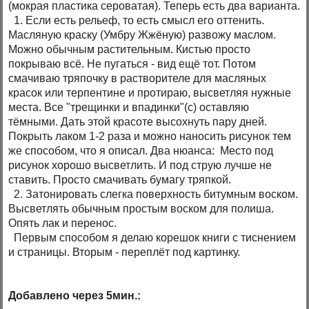
(мокрая пластика сероватая). Теперь есть два варианта.
1. Если есть рельеф, то есть смысл его оттенить.
Масляную краску (Умбру Жжёную) развожу маслом.
Можно обычным растительным. Кистью просто
покрываю всё. Не пугаться - вид ещё тот. Потом
смачиваю тряпочку в растворителе для масляных
красок или терпентине и протираю, высветляя нужные
места. Все "трещинки и впадинки"(c) оставляю
тёмными. Дать этой красоте высохнуть пару дней.
Покрыть лаком 1-2 раза и можно наносить рисунок тем
же способом, что я описал. Два нюанса: Место под
рисунок хорошо высветлить. И под струю лучше не
ставить. Просто смачивать бумагу тряпкой.
2. Затонировать слегка поверхность битумным воском.
Высветлять обычным простым воском для полиша.
Опять лак и перенос.
Первым способом я делаю корешок книги с тиснением
и страницы. Вторым - переплёт под картинку.
Добавлено через 5мин.: